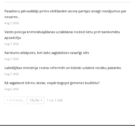
Pasažieru pārvadātāji pirms vēlēšanām aicina partijas sniegt risinājumus par
nozares…
Aug 7, 2026
Valsts policija kriminālvajāšanas uzsākšanai nodod lietu pret bankomātu
apzadzēju
Aug 7, 2026
Karstums atkāpsies, bet laiks saglabāsies vasarīgi silts
Aug 7, 2026
Labklājības ministrija rosina reformēt un būtiski uzlabot vecāku pabalstu
Aug 7, 2026
Kā sagatavot bērnu skolai, nepārslogojot ģimenes budžetu?
Aug 6, 2026
ATPAKAĻ
TĀLĀK
1 no 1 243