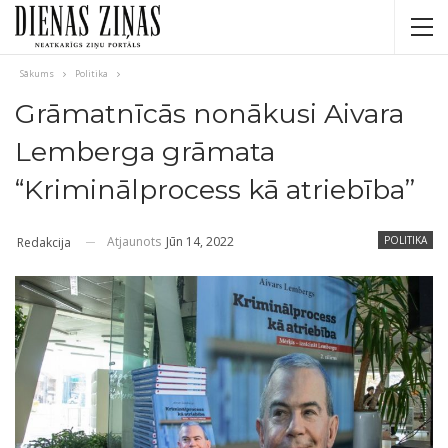
Sākums
Politika
Grāmatnīcās nonākusi Aivara
Lemberga grāmata
“Kriminālprocess kā atriebība”
Atjaunots
Jūn 14, 2022
POLITIKA
Redakcija