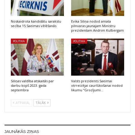
Noskaidrota kandidātu sarakstu
Evika Siliņa nodod amata
secība 15.Saeimas vēlēšanās
pilnvaras jaunajam Ministru
prezidentam Andrim Kulbergam
POLITIKA
POLITIKA
Siliņas valdība atskaitās par
Valsts prezidents Saeimai
darbu kopš 2023. gada
otrreizējai caurlūkošanai nodod
septembra
likumu “Grozījumi…
ATPAKAĻ
TĀLĀK
JAUNĀKĀS ZIŅAS