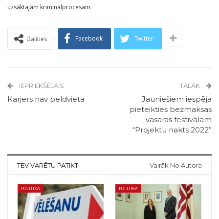
uzsāktajām kriminālprocesam.
Facebook
Twitter
Dalīties
IEPRIEKŠĒJAIS
TĀLĀK
Karjers nav peldvieta
Jauniešiem iespēja
pieteikties bezmaksas
vasaras festivālam
“Projektu nakts 2022”
TEV VARĒTU PATIKT
Vairāk No Autora
POLITIKA
POLITIKA