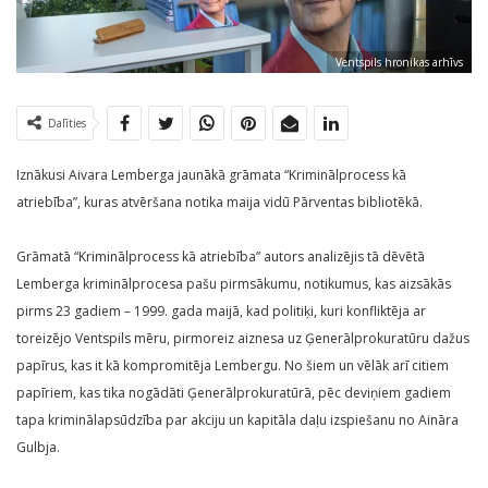
Ventspils hronikas arhīvs
Dalīties
Iznākusi Aivara Lemberga jaunākā grāmata “Kriminālprocess kā
atriebība”, kuras atvēršana notika maija vidū Pārventas bibliotēkā.
Grāmatā “Kriminālprocess kā atriebība” autors analizējis tā dēvētā
Lemberga kriminālprocesa pašu pirmsākumu, notikumus, kas aizsākās
pirms 23 gadiem – 1999. gada maijā, kad politiķi, kuri konfliktēja ar
toreizējo Ventspils mēru, pirmoreiz aiznesa uz Ģenerālprokuratūru dažus
papīrus, kas it kā kompromitēja Lembergu. No šiem un vēlāk arī citiem
papīriem, kas tika nogādāti Ģenerālprokuratūrā, pēc deviņiem gadiem
tapa kriminālapsūdzība par akciju un kapitāla daļu izspiešanu no Aināra
Gulbja.