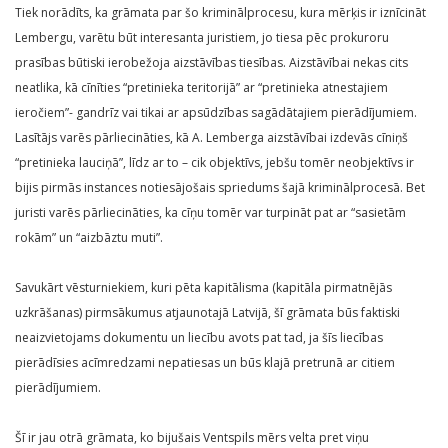
Tiek norādīts, ka grāmata par šo kriminālprocesu, kura mērķis ir iznīcināt
Lembergu, varētu būt interesanta juristiem, jo tiesa pēc prokuroru
prasības būtiski ierobežoja aizstāvības tiesības. Aizstāvībai nekas cits
neatlika, kā cīnīties “pretinieka teritorijā” ar “pretinieka atnestajiem
ieročiem”- gandrīz vai tikai ar apsūdzības sagādātajiem pierādījumiem.
Lasītājs varēs pārliecināties, kā A. Lemberga aizstāvībai izdevās cīniņš
“pretinieka lauciņā”, līdz ar to – cik objektīvs, jebšu tomēr neobjektīvs ir
bijis pirmās instances notiesājošais spriedums šajā kriminālprocesā. Bet
juristi varēs pārliecināties, ka cīņu tomēr var turpināt pat ar “sasietām
rokām” un “aizbāztu muti”.
Savukārt vēsturniekiem, kuri pēta kapitālisma (kapitāla pirmatnējās
uzkrāšanas) pirmsākumus atjaunotajā Latvijā, šī grāmata būs faktiski
neaizvietojams dokumentu un liecību avots pat tad, ja šīs liecības
pierādīsies acīmredzami nepatiesas un būs klajā pretrunā ar citiem
pierādījumiem.
Šī ir jau otrā grāmata, ko bijušais Ventspils mērs velta pret viņu