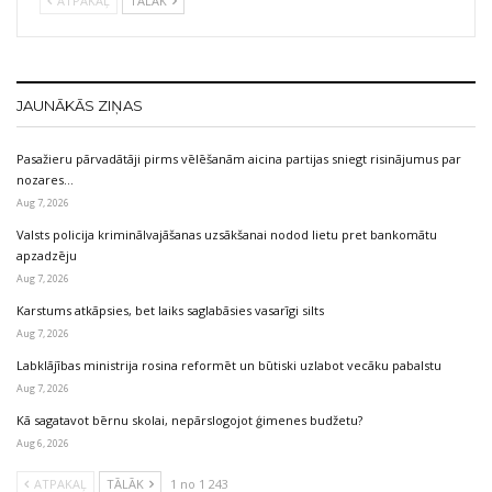
ATPAKAĻ
TĀLĀK
JAUNĀKĀS ZIŅAS
Pasažieru pārvadātāji pirms vēlēšanām aicina partijas sniegt risinājumus par
nozares…
Aug 7, 2026
Valsts policija kriminālvajāšanas uzsākšanai nodod lietu pret bankomātu
apzadzēju
Aug 7, 2026
Karstums atkāpsies, bet laiks saglabāsies vasarīgi silts
Aug 7, 2026
Labklājības ministrija rosina reformēt un būtiski uzlabot vecāku pabalstu
Aug 7, 2026
Kā sagatavot bērnu skolai, nepārslogojot ģimenes budžetu?
Aug 6, 2026
ATPAKAĻ
TĀLĀK
1 no 1 243