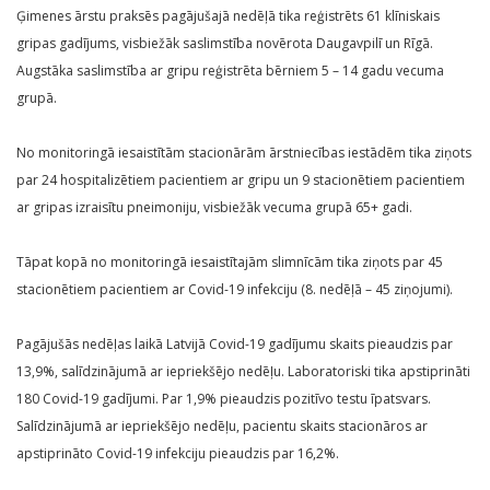
Ģimenes ārstu praksēs pagājušajā nedēļā tika reģistrēts 61 klīniskais
gripas gadījums, visbiežāk saslimstība novērota Daugavpilī un Rīgā.
Augstāka saslimstība ar gripu reģistrēta bērniem 5 – 14 gadu vecuma
grupā.
No monitoringā iesaistītām stacionārām ārstniecības iestādēm tika ziņots
par 24 hospitalizētiem pacientiem ar gripu un 9 stacionētiem pacientiem
ar gripas izraisītu pneimoniju, visbiežāk vecuma grupā 65+ gadi.
Tāpat kopā no monitoringā iesaistītajām slimnīcām tika ziņots par 45
stacionētiem pacientiem ar Covid-19 infekciju (8. nedēļā – 45 ziņojumi).
Pagājušās nedēļas laikā Latvijā Covid-19 gadījumu skaits pieaudzis par
13,9%, salīdzinājumā ar iepriekšējo nedēļu. Laboratoriski tika apstiprināti
180 Covid-19 gadījumi. Par 1,9% pieaudzis pozitīvo testu īpatsvars.
Salīdzinājumā ar iepriekšējo nedēļu, pacientu skaits stacionāros ar
apstiprināto Covid-19 infekciju pieaudzis par 16,2%.