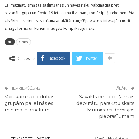
Lai mazinātu smagas saslimšanas un nāves risku, vakcinācija pret
sezonālo gripu un Covid-19 ieteicama ikvienam, tomēr īpaši rekomendēta
cilvēkiem, kuriem saslimšana ar akūtām augšējo elpceļu infekcijām norit
smagā formā un kuriem ir augsts komplikāciju risks.
Gripa
Facebook
Twitter
Dalīties
IEPRIEKŠĒJAIS
TĀLĀK
Vairākām sabiedrības
Savākts nepieciešamais
grupām palielināsies
deputātu parakstu skaits
minimālie ienākumi
Mūrnieces demisijas
pieprasījumam
TEV VARĒTU PATIKT
Vairāk No Autora