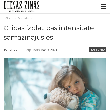
Sākums
Sabiedrība
Gripas izplatības intensitāte
samazinājusies
Atjaunots
Mar 9, 2023
SABIEDRĪBA
Redakcija