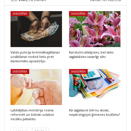
SABIEDRĪBA
SABIEDRĪBA
Valsts policija kriminālvajāšanas
Karstums atkāpsies, bet laiks
uzsākšanai nodod lietu pret
saglabāsies vasarīgi silts
bankomātu apzadzēju
SABIEDRĪBA
SABIEDRĪBA
Labklājības ministrija rosina
Kā sagatavot bērnu skolai,
reformēt un būtiski uzlabot
nepārslogojot ģimenes budžetu?
vecāku pabalstu