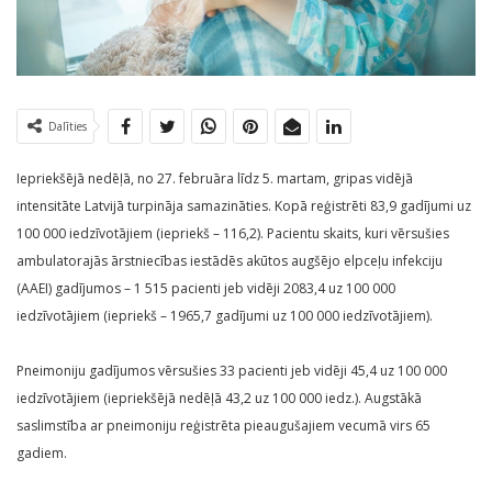
Dalīties
Iepriekšējā nedēļā, no 27. februāra līdz 5. martam, gripas vidējā
intensitāte Latvijā turpināja samazināties. Kopā reģistrēti 83,9 gadījumi uz
100 000 iedzīvotājiem (iepriekš – 116,2). Pacientu skaits, kuri vērsušies
ambulatorajās ārstniecības iestādēs akūtos augšējo elpceļu infekciju
(AAEI) gadījumos – 1 515 pacienti jeb vidēji 2083,4 uz 100 000
iedzīvotājiem (iepriekš – 1965,7 gadījumi uz 100 000 iedzīvotājiem).
Pneimoniju gadījumos vērsušies 33 pacienti jeb vidēji 45,4 uz 100 000
iedzīvotājiem (iepriekšējā nedēļā 43,2 uz 100 000 iedz.). Augstākā
saslimstība ar pneimoniju reģistrēta pieaugušajiem vecumā virs 65
gadiem.