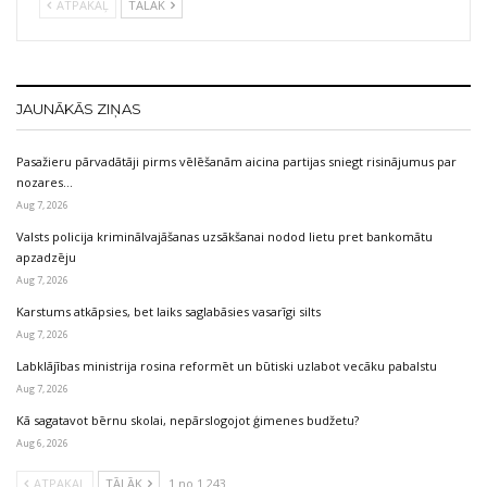
ATPAKAĻ
TĀLĀK
JAUNĀKĀS ZIŅAS
Pasažieru pārvadātāji pirms vēlēšanām aicina partijas sniegt risinājumus par
nozares…
Aug 7, 2026
Valsts policija kriminālvajāšanas uzsākšanai nodod lietu pret bankomātu
apzadzēju
Aug 7, 2026
Karstums atkāpsies, bet laiks saglabāsies vasarīgi silts
Aug 7, 2026
Labklājības ministrija rosina reformēt un būtiski uzlabot vecāku pabalstu
Aug 7, 2026
Kā sagatavot bērnu skolai, nepārslogojot ģimenes budžetu?
Aug 6, 2026
ATPAKAĻ
TĀLĀK
1 no 1 243