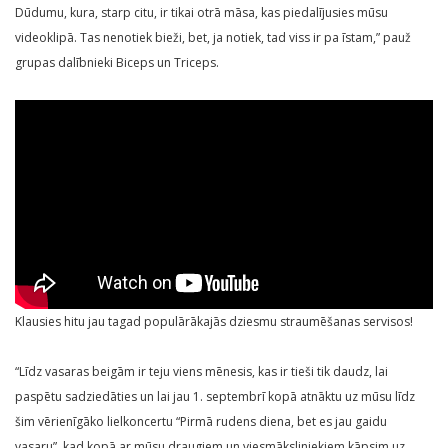
Dūdumu, kura, starp citu, ir tikai otrā māsa, kas piedalījusies mūsu
videoklipā. Tas nenotiek bieži, bet, ja notiek, tad viss ir pa īstam,” pauž
grupas dalībnieki Biceps un Triceps.
Klausies hitu jau tagad populārākajās dziesmu straumēšanas servisos!
“Līdz vasaras beigām ir teju viens mēnesis, kas ir tieši tik daudz, lai
paspētu sadziedāties un lai jau 1. septembrī kopā atnāktu uz mūsu līdz
šim vērienīgāko lielkoncertu “Pirmā rudens diena, bet es jau gaidu
vasaru”, kad kopā ar mūsu draugiem un viesmāksliniekiem kāpsim uz