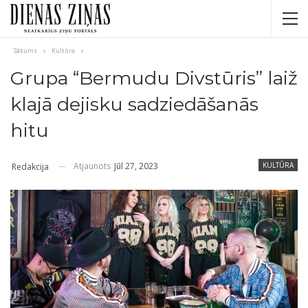
Sākums
Kultūra
Grupa “Bermudu Divstūris” laiž
klajā dejisku sadziedāšanās
hitu
Atjaunots
Jūl 27, 2023
KULTŪRA
Redakcija