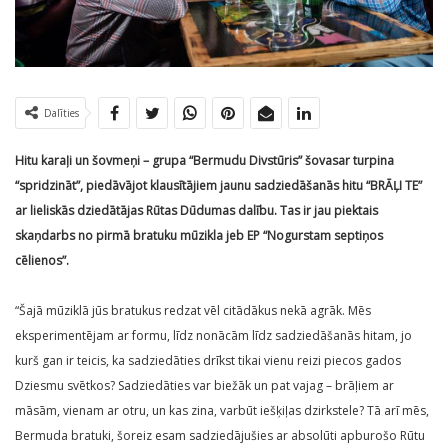
Dalīties
Hitu karaļi un šovmeņi – grupa “Bermudu Divstūris” šovasar turpina
“spridzināt”, piedāvājot klausītājiem jaunu sadziedāšanās hitu “BRĀĻI TE”
ar lieliskās dziedātājas Rūtas Dūdumas dalību. Tas ir jau piektais
skaņdarbs no pirmā bratuku mūzikla jeb EP “Nogurstam septiņos
cēlienos”.
“Šajā mūziklā jūs bratukus redzat vēl citādākus nekā agrāk. Mēs
eksperimentējam ar formu, līdz nonācām līdz sadziedāšanās hitam, jo
kurš gan ir teicis, ka sadziedāties drīkst tikai vienu reizi piecos gados
Dziesmu svētkos? Sadziedāties var biežāk un pat vajag – brāļiem ar
māsām, vienam ar otru, un kas zina, varbūt iešķiļas dzirkstele? Tā arī mēs,
Bermuda bratuki, šoreiz esam sadziedājušies ar absolūti apburošo Rūtu