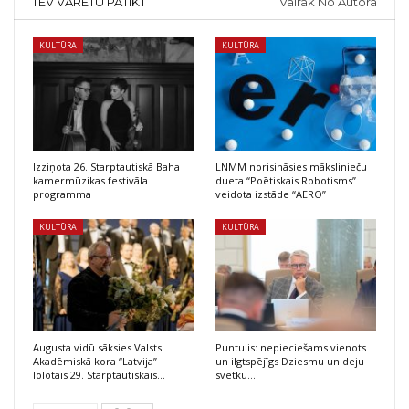
TEV VARĒTU PATIKT
Vairāk No Autora
KULTŪRA
KULTŪRA
Izziņota 26. Starptautiskā Baha
LNMM norisināsies mākslinieču
kamermūzikas festivāla
dueta “Poētiskais Robotisms”
programma
veidota izstāde “AERO”
KULTŪRA
KULTŪRA
Augusta vidū sāksies Valsts
Puntulis: nepieciešams vienots
Akadēmiskā kora “Latvija”
un ilgtspējīgs Dziesmu un deju
lolotais 29. Starptautiskais…
svētku…