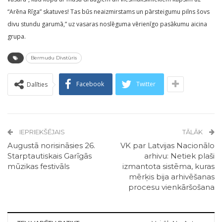
“Arēna Rīga” skatuves! Tas būs neaizmirstams un pārsteigumu pilns šovs
divu stundu garumā,” uz vasaras noslēguma vērienīgo pasākumu aicina
grupa.
Bermudu Divstūris
Facebook
Twitter
Dalīties
IEPRIEKŠĒJAIS
TĀLĀK
Augustā norisināsies 26.
VK par Latvijas Nacionālo
Starptautiskais Garīgās
arhivu: Netiek plaši
mūzikas festivāls
izmantota sistēma, kuras
mērķis bija arhivēšanas
procesu vienkāršošana