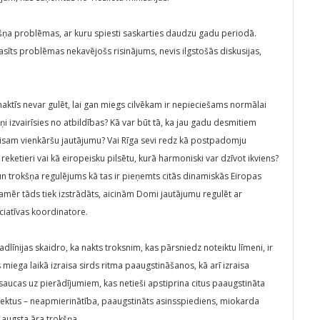
kšņa problēmas, ar kuru spiesti saskarties daudzu gadu periodā.
rasīts problēmas nekavējošs risinājums, nevis ilgstošās diskusijas,
 naktīs nevar gulēt, lai gan miegs cilvēkam ir nepieciešams normālai
ņi izvairīsies no atbildības? Kā var būt tā, ka jau gadu desmitiem
avisam vienkāršu jautājumu? Vai Rīga sevi redz kā postpadomju
reketieri vai kā eiropeisku pilsētu, kurā harmoniski var dzīvot ikviens?
n trokšņa regulējums kā tas ir pieņemts citās dinamiskās Eiropas
 Kamēr tāds tiek izstrādāts, aicinām Domi jautājumu regulēt ar
ciatīvas koordinatore.
dlīnijas skaidro, ka nakts troksnim, kas pārsniedz noteiktu līmeni, ir
 miega laikā izraisa sirds ritma paaugstināšanos, kā arī izraisa
atsaucas uz pierādījumiem, kas netieši apstiprina citus paaugstināta
efektus – neapmierinātība, paaugstināts asinsspiediens, miokarda
i augsta āra trokšņa.