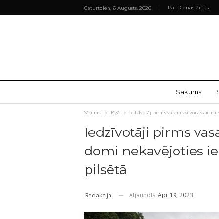
Par Dienas Ziņas
Ceturtdien, 6 Augusts, 2026
Sākums
Sākums
Rīgā
Iedzīvotāji pirms vasaras sezonas aicina 
Iedzīvotāji pirms vas
domi nekavējoties ie
pilsētā
Atjaunots
Apr 19, 2023
Redakcija