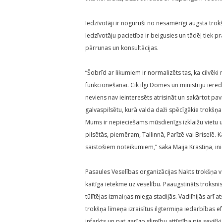
Iedzīvotāji ir noguruši no nesamērīgi augsta tro
Iedzīvotāju pacietība ir beigusies un tādēļ tiek p
pārrunas un konsultācijas.
“Šobrīd ar likumiem ir normalizēts tas, ka cilvēki
funkcionēšanai. Cik ilgi Domes un ministriju ierēd
neviens nav ieinteresēts atrisināt un sakārtot p
galvaspilsētu, kurā valda daži spēcīgākie trokšņa 
Mums ir nepieciešams mūsdienīgs izklaižu vietu u
pilsētās, piemēram, Tallinnā, Parīzē vai Briselē.
saistošiem noteikumiem,” saka Maija Krastiņa, ini
Pasaules Veselības organizācijas Nakts trokšņa va
kaitīga ietekme uz veselību. Paaugstināts troksnis
tūlītējas izmaiņas miega stadijās. Vadlīnijās arī 
trokšņa līmeņa izraisītus ilgtermiņa iedarbības 
infarkts un pat garīgo slimību attīstība pie sevišķ