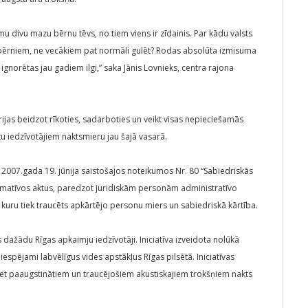
u divu mazu bērnu tēvs, no tiem viens ir zīdainis. Par kādu valsts
 bērniem, ne vecākiem pat normāli gulēt? Rodas absolūta izmisuma
ignorētas jau gadiem ilgi,” saka Jānis Lovnieks, centra rajona
trijas beidzot rīkoties, sadarboties un veikt visas nepieciešamās
ātu iedzīvotājiem naktsmieru jau šajā vasarā.
s 2007.gada 19. jūnija saistošajos noteikumos Nr. 80 “Sabiedriskās
ormatīvos aktus, paredzot juridiskām personām administratīvo
 kuru tiek traucēts apkārtējo personu miers un sabiedriskā kārtība.
es dažādu Rīgas apkaimju iedzīvotāji. Iniciatīva izveidota nolūkā
 iespējami labvēlīgus vides apstākļus Rīgas pilsētā. Iniciatīvas
ret paaugstinātiem un traucējošiem akustiskajiem trokšņiem nakts