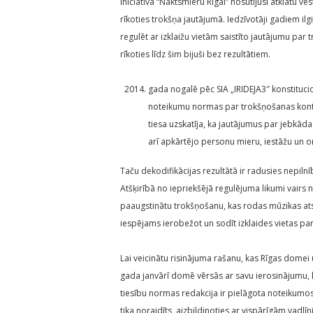
Iniciatīva “Naktsmieru Rīgai” nosūtījusi atklātu vē
rīkoties trokšņa jautājumā. Iedzīvotāji gadiem il
regulēt ar izklaižu vietām saistīto jautājumu par t
rīkoties līdz šim bijuši bez rezultātiem.
gada nogalē pēc SIA „IRIDEJA3″ konstituc
noteikumu normas par trokšņošanas kontrol
tiesa uzskatīja, ka jautājumus par jebkāda
arī apkārtējo personu mieru, iestāžu un or
Taču dekodifikācijas rezultātā ir radusies nepiln
Atšķirībā no iepriekšējā regulējuma likumi vair
paaugstinātu trokšņošanu, kas rodas mūzikas atsk
iespējams ierobežot un sodīt izklaides vietas par
Lai veicinātu risinājuma rašanu, kas Rīgas domei 
gada janvārī domē vērsās ar savu ierosinājumu, k
tiesību normas redakcija ir pielāgota noteikum
tika noraidīts, aizbildinoties ar vispārīgām vadlīn