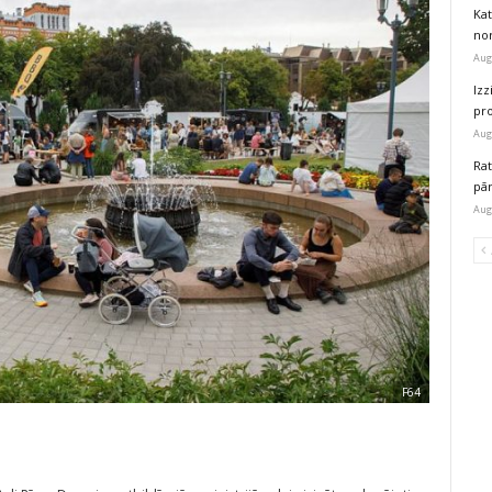
Kat
nor
Aug
Izz
pr
Aug
Rat
pā
Aug
F64