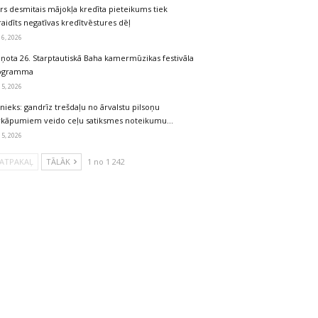
rs desmitais mājokļa kredīta pieteikums tiek
aidīts negatīvas kredītvēstures dēļ
 6, 2026
iņota 26. Starptautiskā Baha kamermūzikas festivāla
ogramma
 5, 2026
nieks: gandrīz trešdaļu no ārvalstu pilsoņu
rkāpumiem veido ceļu satiksmes noteikumu…
 5, 2026
ATPAKAĻ
TĀLĀK
1 no 1 242