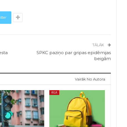
itter
TĀLĀK
esta
SPKC paziņo par gripas epidēmijas
beigām
Vairāk No Autora
RĪGĀ