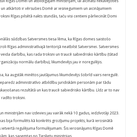
stuli Rīgas Domei un atbildīgajām ministrijām, lai aicinātu nekavējoties
gi un atkārtoti ir vērsušies Domē ar iesniegumiem un aicinājumiem
roksni Rīgas pilsētā nakts stundās, taču visi centieni pārliecināt Domi
ionālās sūdzības Satversmes tiesa lēma, ka Rīgas domes saistošo
i Rīgas administratīvajā teritorijā neatbilst Satversmei. Satversmes
 veida darbību, kas rada troksni un traucē sabiedrisko kārtību (tātad
ganizāciju normālu darbību), likumdevējs jau ir noregulējis.
ība, ka augstāk minētos jautājumus likumdevējs šobrīd vairs neregulē.
s neparedz administratīvo atbildību juridiskām personām par tādu
aņošanas rezultātā un kas traucē sabiedrisko kārtību. Līdz ar to nav
 radīto troksni.
un ministrijām nav izdevies jau vairāk nekā 10 gadus, iedzīvotāji 2023.
as bija formulēts kā konkrēts grozījumu projekts, kurā ierosinātā
os ietvertā regulējuma formulējumam. Šis ierosinājums Rīgas Domē
ijām, kas saņemtas no Tieslietu ministrijas.