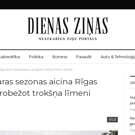
Sabiedrība
Politika
Bizness
Pasaulē
Auto & Tehnoloģij
Rīgas domi nekavējoties ierobežot trokšņa līmeni pilsētā
aras sezonas aicina Rīgas
JA
robežot trokšņa līmeni
Sep
pas
Aug
Na
RĪGĀ
ga
Aug