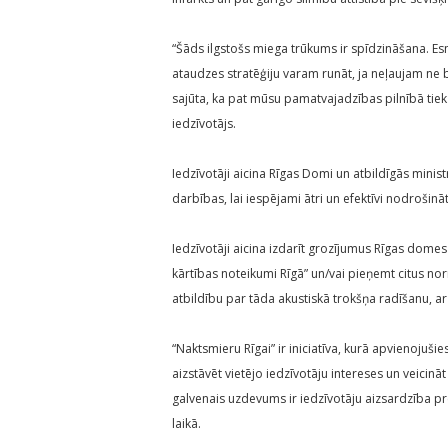
“Šāds ilgstošs miega trūkums ir spīdzināšana. Esm
ataudzes stratēģiju varam runāt, ja neļaujam ne
sajūta, ka pat mūsu pamatvajadzības pilnībā tiek 
iedzīvotājs.
Iedzīvotāji aicina Rīgas Domi un atbildīgās minis
darbības, lai iespējami ātri un efektīvi nodrošin
Iedzīvotāji aicina izdarīt grozījumus Rīgas dome
kārtības noteikumi Rīgā” un/vai pieņemt citus n
atbildību par tāda akustiskā trokšņa radīšanu, ar
“Naktsmieru Rīgai” ir iniciatīva, kurā apvienojuši
aizstāvēt vietējo iedzīvotāju intereses un veicināt
galvenais uzdevums ir iedzīvotāju aizsardzība p
laikā.