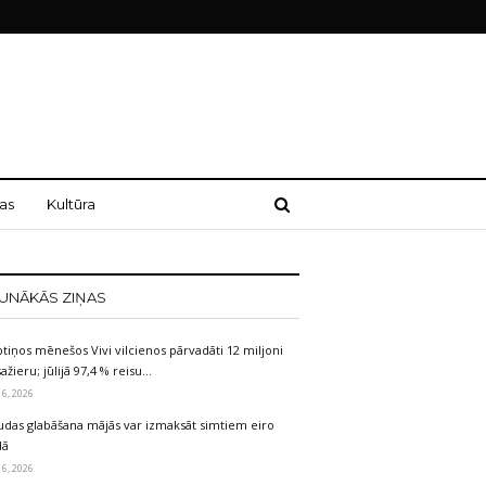
as
Kultūra
UNĀKĀS ZIŅAS
tiņos mēnešos Vivi vilcienos pārvadāti 12 miljoni
ažieru; jūlijā 97,4 % reisu…
 6, 2026
udas glabāšana mājās var izmaksāt simtiem eiro
dā
 6, 2026