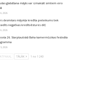
udas glabāšana mājās var izmaksāt simtiem eiro
dā
 6, 2026
rs desmitais mājokļa kredīta pieteikums tiek
aidīts negatīvas kredītvēstures dēļ
 6, 2026
iņota 26. Starptautiskā Baha kamermūzikas festivāla
ogramma
 5, 2026
ATPAKAĻ
TĀLĀK
1 no 1 243