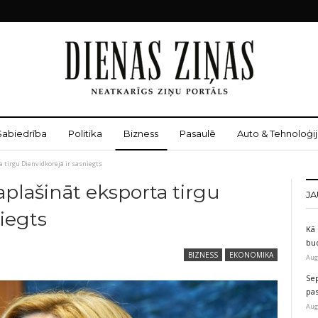
Sabiedrība
Politika
Bizness
Pasaulē
Auto & Tehnoloģij
a tirgu Dienvidkorejā ir sasniegts
aplašināt eksporta tirgu
JA
niegts
Kā 
bu
BIZNESS
EKONOMIKA
Aug
Sep
pas
Aug