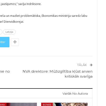
jautājumos,” sacīja Indriksone.
 sveša un mazliet problemātiska, Ekonomikas ministrija saredz labu
 arī Dienvidkorejai.
Latvija
itter
TĀLĀK
mie no
NVA direktore: Mūžizglītība kļūst arvien
kritiskāk svarīga
Vairāk No Autora
MIKA
BIZNESS