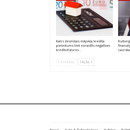
Katrs desmitais mājokļa kredīta
Kulberg
pieteikums tiek noraidīts negatīvas
finans
kredītvēstures…
caursk
ATPAKAĻ
TĀLĀK