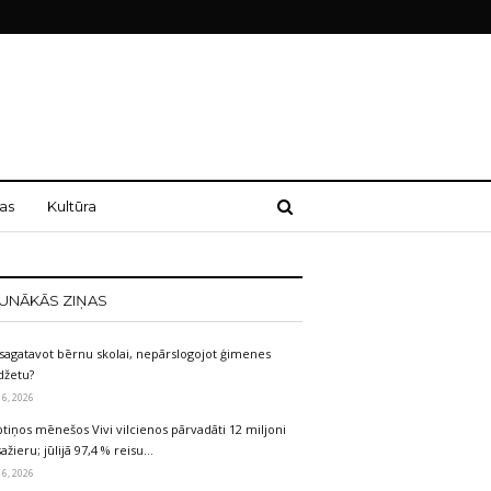
as
Kultūra
UNĀKĀS ZIŅAS
sagatavot bērnu skolai, nepārslogojot ģimenes
džetu?
 6, 2026
tiņos mēnešos Vivi vilcienos pārvadāti 12 miljoni
ažieru; jūlijā 97,4 % reisu…
 6, 2026