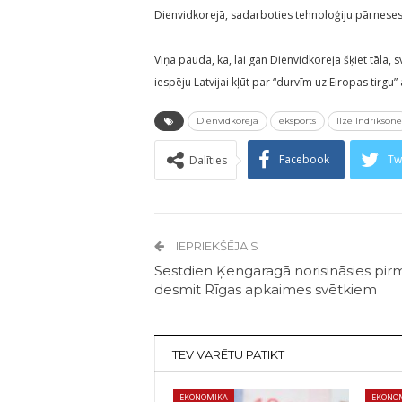
Dienvidkorejā, sadarboties tehnoloģiju pārneses 
Viņa pauda, ka, lai gan Dienvidkoreja šķiet tāla,
iespēju Latvijai kļūt par “durvīm uz Eiropas tirgu”
Dienvidkoreja
eksports
Ilze Indriksone
Facebook
Tw
Dalīties
IEPRIEKŠĒJAIS
Sestdien Ķengaragā norisināsies pir
desmit Rīgas apkaimes svētkiem
TEV VARĒTU PATIKT
EKONOMIKA
EKONO