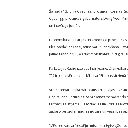
Šā gada 13. jūlijā Gyeonggi provincē (Korejas Re
Gyeonggi provinces gubernators Dong Yeon Ki
un inovāciju jomās.
Ekonomikas ministrijas un Gyeonggi provinces
tīkla paplašināšanai, attīstībai un ienākšanai Latv
jauno tehnoloģiju, viedās mobilitātes un digitaliz
Kā Latvijas Radio izteicās Indriksone, Dienvidkorej
“Tā ir ļoti atvērta sadarbībai arī Eiropas virzienā,
Vizītes ietvaros tika parakstīts arī Latvijas Invest
Capital and Securities” Saprašanās memorands par
farmācijas uzņēmēju asociācijas un Korejas Bio
sadarbību biofarmācijas nozarē un veselības ap
“Mēs redzam arī iespēju mūsu stratēģiskajās nozarē