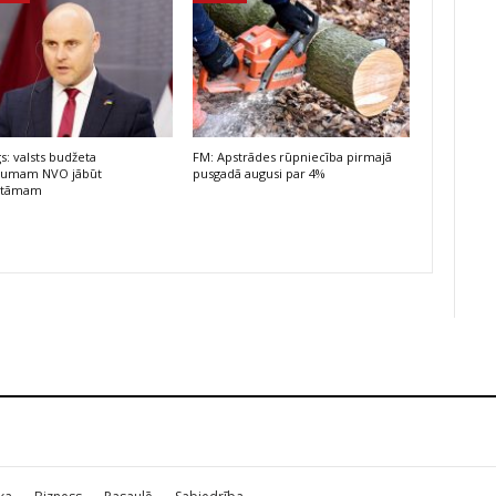
s: valsts budžeta
FM: Apstrādes rūpniecība pirmajā
ējumam NVO jābūt
pusgadā augusi par 4%
atāmam