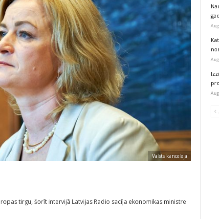
Na
ga
Aug
Kat
nor
Aug
Izz
pr
Aug
Valsts kanceleja
iropas tirgu, šorīt intervijā Latvijas Radio sacīja ekonomikas ministre