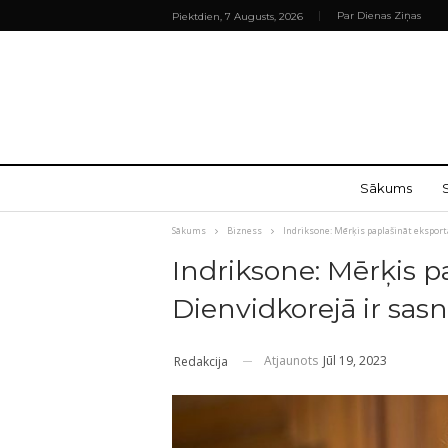
Par Dienas Ziņas
Piektdien, 7 Augusts, 2026
Sākums
Sākums
Bizness
Indriksone: Mērķis paplašināt eksport
Indriksone: Mērķis p
Dienvidkorejā ir sas
Atjaunots
Jūl 19, 2023
Redakcija