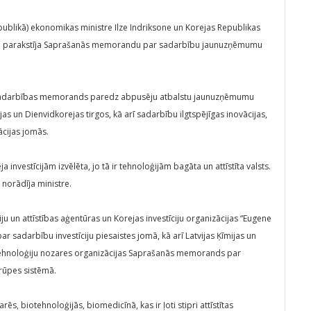
publikā) ekonomikas ministre Ilze Indriksone un Korejas Republikas
m parakstīja Saprašanās memorandu par sadarbību jaunuzņēmumu
 Sadarbības memorands paredz abpusēju atbalstu jaunuzņēmumu
ijas un Dienvidkorejas tirgos, kā arī sadarbību ilgtspējīgas inovācijas,
ācijas jomās.
a investīcijām izvēlēta, jo tā ir tehnoloģijām bagāta un attīstīta valsts.
” norādīja ministre.
īciju un attīstības aģentūras un Korejas investīciju organizācijas “Eugene
 sadarbību investīciju piesaistes jomā, kā arī Latvijas Ķīmijas un
tehnoloģiju nozares organizācijas Saprašanās memorands par
rūpes sistēmā.
s, biotehnoloģijās, biomedicīnā, kas ir ļoti stipri attīstītas