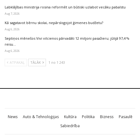
Labklājības ministrija rosina reformēt un būtiski uzlabot vecāku pabalstu
Aug 7, 2026
Kā sagatavot bērnu skolai, nepārslogojot ģimenes budžetu?
Aug 6, 2026
Septiņos mēnešos Vivi vilcienos pārvadāti 12 miljoni pasažieru; jūlijā 97,4 %
reisu…
Aug 6, 2026
ATPAKAĻ
TĀLĀK
1 no 1 243
News
Auto & Tehnoloģijas
Kultūra
Politika
Bizness
Pasaulē
Sabiedrība