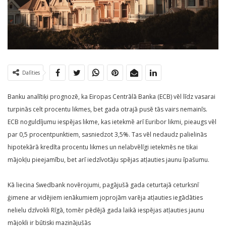
Dalīties
Banku analītiķi prognozē, ka Eiropas Centrālā Banka (ECB) vēl līdz vasarai
turpinās celt procentu likmes, bet gada otrajā pusē tās vairs nemainīs.
ECB noguldījumu iespējas likme, kas ietekmē arī Euribor likmi, pieaugs vēl
par 0,5 procentpunktiem, sasniedzot 3,5%. Tas vēl nedaudz palielinās
hipotekārā kredīta procentu likmes un nelabvēlīgi ietekmēs ne tikai
mājokļu pieejamību, bet arī iedzīvotāju spējas atļauties jaunu īpašumu.
Kā liecina Swedbank novērojumi, pagājušā gada ceturtajā ceturksnī
ģimene ar vidējiem ienākumiem joprojām varēja atļauties iegādāties
nelielu dzīvokli Rīgā, tomēr pēdējā gada laikā iespējas atļauties jaunu
mājokli ir būtiski mazinājušās