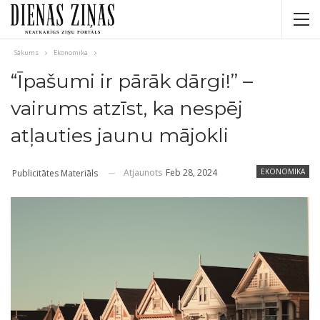
Sākums
Ekonomika
“Īpašumi ir pārāk dārgi!” –
vairums atzīst, ka nespēj
atļauties jaunu mājokli
Atjaunots
Feb 28, 2024
EKONOMIKA
Publicitātes Materiāls