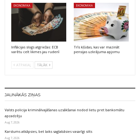
EKONOMIKA
EKONOMIKA
Inflācijas slogs atgriežas: ECB
Trīs kļūdas, kas var mazināt
varētu celt likmes jau rudenī
pensijas uzkrājuma apjomu
ATPAKAĻ
TĀLĀK
JAUNĀKĀS ZIŅAS
Valsts policija kriminālvajāšanas uzsākšanai nodod lietu pret bankomātu
apzadzēju
Aug 7, 2026
Karstums atkāpsies, bet laiks saglabāsies vasarīgi silts
Aug 7, 2026