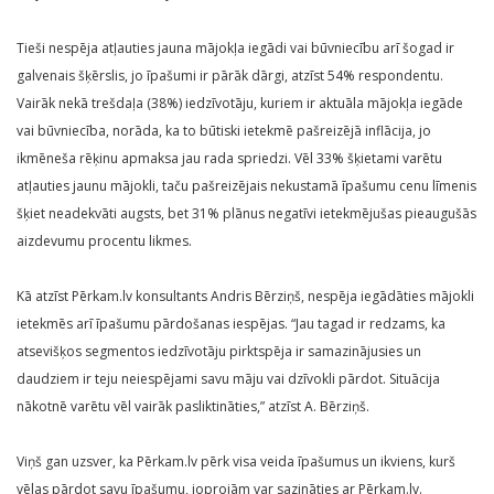
Tieši nespēja atļauties jauna mājokļa iegādi vai būvniecību arī šogad ir
galvenais šķērslis, jo īpašumi ir pārāk dārgi, atzīst 54% respondentu.
Vairāk nekā trešdaļa (38%) iedzīvotāju, kuriem ir aktuāla mājokļa iegāde
vai būvniecība, norāda, ka to būtiski ietekmē pašreizējā inflācija, jo
ikmēneša rēķinu apmaksa jau rada spriedzi. Vēl 33% šķietami varētu
atļauties jaunu mājokli, taču pašreizējais nekustamā īpašumu cenu līmenis
šķiet neadekvāti augsts, bet 31% plānus negatīvi ietekmējušas pieaugušās
aizdevumu procentu likmes.
Kā atzīst Pērkam.lv konsultants Andris Bērziņš, nespēja iegādāties mājokli
ietekmēs arī īpašumu pārdošanas iespējas. “Jau tagad ir redzams, ka
atsevišķos segmentos iedzīvotāju pirktspēja ir samazinājusies un
daudziem ir teju neiespējami savu māju vai dzīvokli pārdot. Situācija
nākotnē varētu vēl vairāk pasliktināties,” atzīst A. Bērziņš.
Viņš gan uzsver, ka Pērkam.lv pērk visa veida īpašumus un ikviens, kurš
vēlas pārdot savu īpašumu, joprojām var sazināties ar Pērkam.lv.