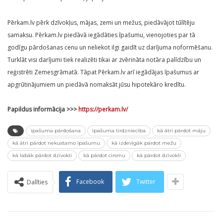
Pērkam.lv pērk dzīvokļus, mājas, zemi un mežus, piedāvājot tūlītēju
samaksu. Pērkam.lv piedāvā iegādāties īpašumu, vienojoties par tā
godīgu pārdošanas cenu un neliekot ilgi gaidīt uz darījuma noformēšanu.
Turklāt visi darījumi tiek realizēti tikai ar zvērināta notāra palīdzību un
reģistrēti Zemesgrāmatā. Tāpat Pērkam.lv arī iegādājas īpašumus ar
apgrūtinājumiem un piedāvā nomaksāt jūsu hipotekāro kredītu.
Papildus informācija >>>
https://perkam.lv/
īpašuma pārdošana
īpašuma tirdzniecība
kā ātri pārdot māju
kā ātri pārdot nekustamo īpašumu
kā izdevīgāk pārdot mežu
kā labāk pārdot dzīvokli
kā pārdot cirsmu
kā pārdot dzīvokli
Facebook
Twitter
Dalīties