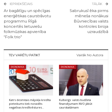
IEPRIEKŠĒJAIS
TĀLĀK
Ar bagātīgu un spēcīgas
Sabrukusī ēka pirms
enerģētikas caurstrāvotu
mēneša nonākusi
programmu Rīgā
Būvniecības valsts
koncertēs lietuviešu
kontroles biroja
folkmūzikas apvienība
uzraudzībā
“Folk trio”
TEV VARĒTU PATIKT
Vairāk No Autora
EKONOMIKA
EKONOMIKA
Katrs desmitais mājokļa kredīta
Kulbergs: valsts budžeta
pieteikums tiek noraidīts
finansējumam NVO jābūt
negatīvas kredītvēstures…
caurskatāmam