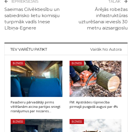
IEPRIEKŠĒJAIS
TĀLĀK
Saeimas Cilvēktiesību un
Ārējās robežas
sabiedrisko lietu komisiju
infrastruktūras
turpmāk vadīs Inese
uzturēšanai ieviesīs 30
Lībiņa-Egnere
metru aizsargjoslu
TEV VARĒTU PATIKT
Vairāk No Autora
BIZNESS
BIZNESS
Pasažieru pārvadātāji pirms
FM: Apstrādes rūpniecība
vēlēšanām aicina partijas sniegt
pirmajā pusgadā augusi par 4%
risinājumus par nozares…
BIZNESS
BIZNESS