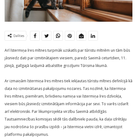
Dalīties
Arī īstermiņa īres mītnes turpmāk uzskatīs par tūristu mītnēm un tām būs
jāsniedz dati par izmitinātajiem viesiem, paredz Saeimā ceturtdien, 11.
jūnijā, galīgajā lasījumā atbalstītie grozījumi Tūrisma likumā.
Ar izmaiņām īstermiņa īres mītnes tiek iekļautas tūristu mītnes definīcijā kā
daļa no izmitināšanas pakalpojumu nozares. Tas nozīmē, ka īstermiņa
īres mītnes, piemēram, brīvdienu namiņa vai īstermiņa īres dzīvokļa,
viesiem būs jāsniedz izmitinātājam informācija par sevi. To varēs izdarīt
arī elektroniski. Par likumprojekta virzību Saeimā atbildīgās
Tautsaimniecības komisijas sēdē tās dalībnieki pauda, ka daļa izīrētāju
jau nodrošina šo prasību izpildi – ja īstermiņa vietni izīrē, izmantojot
platformu pakalpojumus.