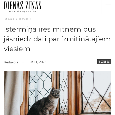
Sākums
Bizness
Īstermiņa īres mītnēm būs
jāsniedz dati par izmitinātajiem
viesiem
Jūn 11, 2026
BIZNESS
Redakcija