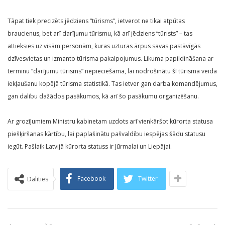
Tāpat tiek precizēts jēdziens “tūrisms”, ietverot ne tikai atpūtas
braucienus, bet arī darījumu tūrismu, kā arī jēdziens “tūrists” – tas
attieksies uz visām personām, kuras uzturas ārpus savas pastāvīgās
dzīvesvietas un izmanto tūrisma pakalpojumus. Likuma papildināšana ar
terminu “darījumu tūrisms” nepieciešama, lai nodrošinātu šī tūrisma veida
iekļaušanu kopējā tūrisma statistikā. Tas ietver gan darba komandējumus,
gan dalību dažādos pasākumos, kā arī šo pasākumu organizēšanu.
Ar grozījumiem Ministru kabinetam uzdots arī vienkāršot kūrorta statusa
piešķiršanas kārtību, lai paplašinātu pašvaldību iespējas šādu statusu
iegūt. Pašlaik Latvijā kūrorta statuss ir Jūrmalai un Liepājai.
Facebook
Twitter
Dalīties