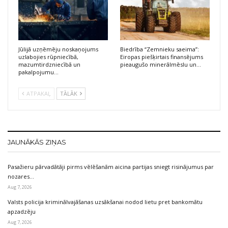
Jūlijā uzņēmēju noskaņojums
Biedrība “Zemnieku saeima”:
uzlabojies rūpniecībā,
Eiropas piešķirtais finansējums
mazumtirdzniecībā un
pieaugušo minerālmēslu un…
pakalpojumu…
ATPAKAĻ
TĀLĀK
JAUNĀKĀS ZIŅAS
Pasažieru pārvadātāji pirms vēlēšanām aicina partijas sniegt risinājumus par
nozares…
Aug 7, 2026
Valsts policija kriminālvajāšanas uzsākšanai nodod lietu pret bankomātu
apzadzēju
Aug 7, 2026