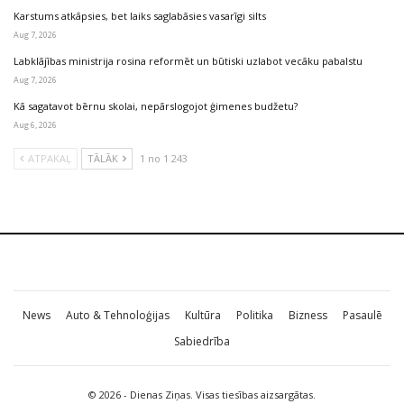
Karstums atkāpsies, bet laiks saglabāsies vasarīgi silts
Aug 7, 2026
Labklājības ministrija rosina reformēt un būtiski uzlabot vecāku pabalstu
Aug 7, 2026
Kā sagatavot bērnu skolai, nepārslogojot ģimenes budžetu?
Aug 6, 2026
ATPAKAĻ
TĀLĀK
1 no 1 243
News
Auto & Tehnoloģijas
Kultūra
Politika
Bizness
Pasaulē
Sabiedrība
© 2026 - Dienas Ziņas. Visas tiesības aizsargātas.