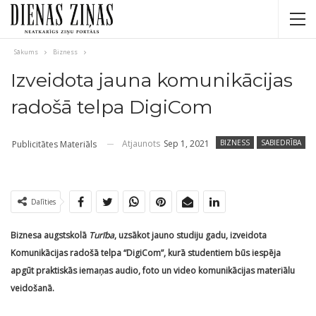
Sākums
Bizness
Izveidota jauna komunikācijas
radošā telpa DigiCom
Atjaunots
Sep 1, 2021
BIZNESS
SABIEDRĪBA
Publicitātes Materiāls
Dalīties
Biznesa augstskolā
Turība
, uzsākot jauno studiju gadu, izveidota
Komunikācijas radošā telpa “DigiCom”, kurā studentiem būs iespēja
apgūt praktiskās iemaņas audio, foto un video komunikācijas materiālu
veidošanā.