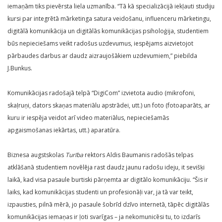
iemaņām tiks pievērsta liela uzmanība. “Tā kā specializācijā iekļauti studiju
kursi par integrētā mārketinga satura veidošanu, influenceru mārketingu,
digitālā komunikācija un digitālās komunikācijas psiholoģija, studentiem
būs nepieciešams veikt radošus uzdevumus, iespējams aizvietojot
pārbaudes darbus ar daudz aizraujošākiem uzdevumiem,” piebilda
J.Bunkus.
Komunikācijas radošajā telpā “DigiCom” izvietota audio (mikrofoni,
skaļruņi, dators skaņas materiālu apstrādei, utt.) un foto (fotoaparāts, ar
kuru ir iespēja veidot arī video materiālus, nepieciešamās
apgaismošanas iekārtas, utt.) aparatūra.
Biznesa augstskolas
Turība
rektors Aldis Baumanis radošās telpas
atklāšanā studentiem novēlēja rast daudz jaunu radošu ideju, it sevišķi
laikā, kad visa pasaule burtiski pārņemta ar digitālo komunikāciju. “Šis ir
laiks, kad komunikācijas studenti un profesionāļi var, ja tā var teikt,
izpausties, pilnā mērā, jo pasaule šobrīd dzīvo internetā, tāpēc digitālās
komunikācijas iemaņas ir ļoti svarīgas – ja nekomunicēsi tu, to izdarīs