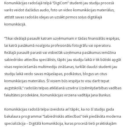
Komunikācijas radošajā telpā “DigiCom” studenti jau studiju procesā
varēs veidot dažādus audio, foto un video komunikācijas materiālus,
attīstīt savas radošās idejas un uzsākt pirmos soļus digitālajā
komunikācijā.
“Tikai ideālajā pasaulē katram uzņēmumam ir tādas finansiālās iespējas,
lai katrā pasākumā noalgotu profesionālu fotogrāfu vai operatoru.
Reālajā pasaulē parasti vai visbiežāk uzņēmuma pasākumus iemūžina
sabiedrisko attiecību speciālists, tāpēc jau studiju laikā ir tik būtiski apgūt
visas nepieciešamās multimediju zināšanas, turklāt daudzi studenti jau
studiju laikā veido savas mājaslapas, podkāstus, blogus un citus
komunikācijas materiālus. Šī viņiem būs iespēja to visu darīt tepat
augstskolā,” radošās telpas atklāšanā uzsvēra Uzņēmējdarbības vadības
fakultātes prodekāne, Komunikācijas virziena vadītāja Jana Bunkus.
Komunikācijas radošā telpa izveidota arī tāpēc, ka no šī studiju gada
bakalaura programmai “Sabiedriskās attiecības” tiek piedāvāta moderna
specializācija – Digitālā komunikācija, kuras procesā tieši praktiskajām