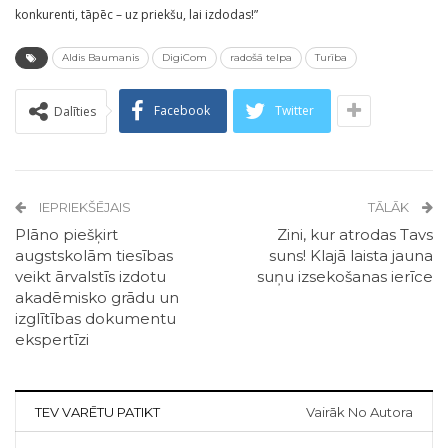
konkurenti, tāpēc – uz priekšu, lai izdodas!”
Aldis Baumanis
DigiCom
radošā telpa
Turība
Facebook
Twitter
Dalīties
IEPRIEKŠĒJAIS
TĀLĀK
Plāno piešķirt
Zini, kur atrodas Tavs
augstskolām tiesības
suns! Klajā laista jauna
veikt ārvalstīs izdotu
suņu izsekošanas ierīce
akadēmisko grādu un
izglītības dokumentu
ekspertīzi
TEV VARĒTU PATIKT
Vairāk No Autora