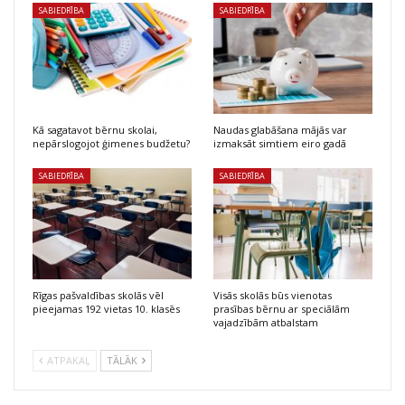
SABIEDRĪBA
SABIEDRĪBA
Kā sagatavot bērnu skolai,
Naudas glabāšana mājās var
nepārslogojot ģimenes budžetu?
izmaksāt simtiem eiro gadā
SABIEDRĪBA
SABIEDRĪBA
Rīgas pašvaldības skolās vēl
Visās skolās būs vienotas
pieejamas 192 vietas 10. klasēs
prasības bērnu ar speciālām
vajadzībām atbalstam
ATPAKAĻ
TĀLĀK