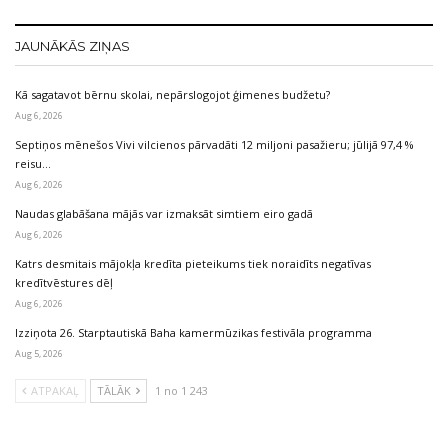
JAUNĀKĀS ZIŅAS
Kā sagatavot bērnu skolai, nepārslogojot ģimenes budžetu?
Aug 6, 2026
Septiņos mēnešos Vivi vilcienos pārvadāti 12 miljoni pasažieru; jūlijā 97,4 %
reisu…
Aug 6, 2026
Naudas glabāšana mājās var izmaksāt simtiem eiro gadā
Aug 6, 2026
Katrs desmitais mājokļa kredīta pieteikums tiek noraidīts negatīvas
kredītvēstures dēļ
Aug 6, 2026
Izziņota 26. Starptautiskā Baha kamermūzikas festivāla programma
Aug 5, 2026
ATPAKAĻ
TĀLĀK
1 no 1 243