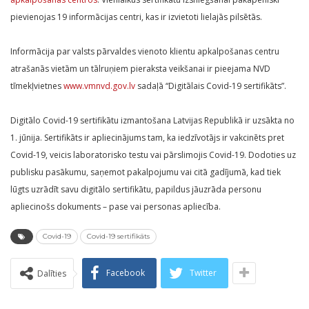
pievienojas 19 informācijas centri, kas ir izvietoti lielajās pilsētās.
Informācija par valsts pārvaldes vienoto klientu apkalpošanas centru
atrašanās vietām un tālruņiem pieraksta veikšanai ir pieejama NVD
tīmekļvietnes
www.vmnvd.gov.lv
sadaļā “Digitālais Covid-19 sertifikāts”.
Digitālo Covid-19 sertifikātu izmantošana Latvijas Republikā ir uzsākta no
1. jūnija. Sertifikāts ir apliecinājums tam, ka iedzīvotājs ir vakcinēts pret
Covid-19, veicis laboratorisko testu vai pārslimojis Covid-19. Dodoties uz
publisku pasākumu, saņemot pakalpojumu vai citā gadījumā, kad tiek
lūgts uzrādīt savu digitālo sertifikātu, papildus jāuzrāda personu
apliecinošs dokuments – pase vai personas apliecība.
Covid-19
Covid-19 sertifikāts
Facebook
Twitter
Dalīties