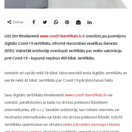
Dalīties
Līdz šim tīmekļvietnē
www.covid19sertifikats.lv
ir izveidots jau pusmiljons
digitālo Covid-19 sertifikātu, informē Nacionālais veselības dienests
(NVD). Visbiežāk iedzīvotāji izveidojuši sertifikātu par veikto vakcināciju
pret Covid-19 – kopumā nepilnus 400 tūkst. sertifikātu.
Izveidoti arī vairāk nekā 58 tūkst. laboratoriskā testa digitālo sertifikātu un
vairāk nekā 42 tūkst. sertifikātu par Covid-19 pārslimošanas faktu.
Savu digitālo sertifikātu tīmekļvietnē
www.covid19sertifikats.lv
var
izveidot, pieslēdzoties ar kādu no drošas piekļuves līdzekļiem
(internetbanku, eID u.c.). Savukārt iedzīvotāji, kuri nelieto internetu vai
neizmanto internetbanku vai kādu citu drošas piekļuves līdzekli, šobrīd
sertifikāta saņemšanai var vērsties
valsts pārvaldes vienotajos klientu
apkalpošanas centros
. Vienlaikus sertifikātu izsniegšanai pakāpeniski