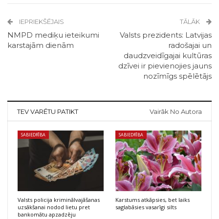
IEPRIEKŠĒJAIS
TĀLĀK
NMPD mediķu ieteikumi
Valsts prezidents: Latvijas
karstajām dienām
radošajai un
daudzveidīgajai kultūras
dzīvei ir pievienojies jauns
nozīmīgs spēlētājs
TEV VARĒTU PATIKT
Vairāk No Autora
SABIEDRĪBA
SABIEDRĪBA
Valsts policija kriminālvajāšanas
Karstums atkāpsies, bet laiks
uzsākšanai nodod lietu pret
saglabāsies vasarīgi silts
bankomātu apzadzēju