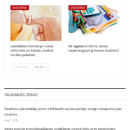
SABIEDRĪBA
SABIEDRĪBA
Labklājības ministrija rosina
Kā sagatavot bērnu skolai,
reformēt un būtiski uzlabot
nepārslogojot ģimenes budžetu?
vecāku pabalstu
ATPAKAĻ
TĀLĀK
JAUNĀKĀS ZIŅAS
Pasažieru pārvadātāji pirms vēlēšanām aicina partijas sniegt risinājumus par
nozares…
Aug 7, 2026
Valsts policija kriminālvajāšanas uzsākšanai nodod lietu pret bankomātu