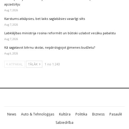
apzadzēju
Aug 7, 2026
Karstums atkāpsies, bet laiks saglabāsies vasarīgi silts
Aug 7, 2026
Labklājības ministrija rosina reformēt un būtiski uzlabot vecāku pabalstu
Aug 7, 2026
Kā sagatavot bērnu skolai, nepārslogojot ģimenes budžetu?
Aug 6, 2026
ATPAKAĻ
TĀLĀK
1 no 1 243
News
Auto & Tehnoloģijas
Kultūra
Politika
Bizness
Pasaulē
Sabiedrība