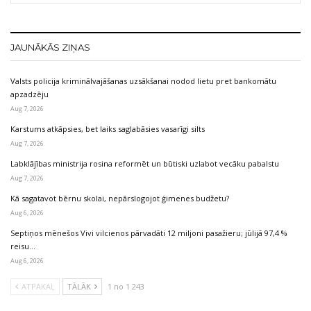
JAUNĀKĀS ZIŅAS
Valsts policija kriminālvajāšanas uzsākšanai nodod lietu pret bankomātu
apzadzēju
Aug 7, 2026
Karstums atkāpsies, bet laiks saglabāsies vasarīgi silts
Aug 7, 2026
Labklājības ministrija rosina reformēt un būtiski uzlabot vecāku pabalstu
Aug 7, 2026
Kā sagatavot bērnu skolai, nepārslogojot ģimenes budžetu?
Aug 6, 2026
Septiņos mēnešos Vivi vilcienos pārvadāti 12 miljoni pasažieru; jūlijā 97,4 %
reisu…
Aug 6, 2026
ATPAKAĻ
TĀLĀK
1 no 1 243