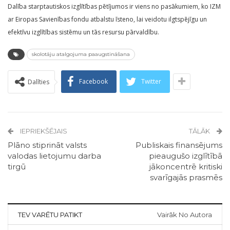
Dalība starptautiskos izglītības pētījumos ir viens no pasākumiem, ko IZM
ar Eiropas Savienības fondu atbalstu īsteno, lai veidotu ilgtspējīgu un
efektīvu izglītības sistēmu un tās resursu pārvaldību.
skolotāju atalgojuma paaugstināšana
Facebook
Twitter
Dalīties
IEPRIEKŠĒJAIS
TĀLĀK
Plāno stiprināt valsts
Publiskais finansējums
valodas lietojumu darba
pieaugušo izglītībā
tirgū
jākoncentrē kritiski
svarīgajās prasmēs
TEV VARĒTU PATIKT
Vairāk No Autora