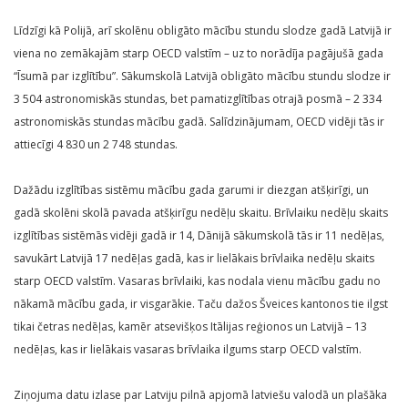
Līdzīgi kā Polijā, arī skolēnu obligāto mācību stundu slodze gadā Latvijā ir
viena no zemākajām starp OECD valstīm – uz to norādīja pagājušā gada
“Īsumā par izglītību”. Sākumskolā Latvijā obligāto mācību stundu slodze ir
3 504 astronomiskās stundas, bet pamatizglītības otrajā posmā – 2 334
astronomiskās stundas mācību gadā. Salīdzinājumam, OECD vidēji tās ir
attiecīgi 4 830 un 2 748 stundas.
Dažādu izglītības sistēmu mācību gada garumi ir diezgan atšķirīgi, un
gadā skolēni skolā pavada atšķirīgu nedēļu skaitu. Brīvlaiku nedēļu skaits
izglītības sistēmās vidēji gadā ir 14, Dānijā sākumskolā tās ir 11 nedēļas,
savukārt Latvijā 17 nedēļas gadā, kas ir lielākais brīvlaika nedēļu skaits
starp OECD valstīm. Vasaras brīvlaiki, kas nodala vienu mācību gadu no
nākamā mācību gada, ir visgarākie. Taču dažos Šveices kantonos tie ilgst
tikai četras nedēļas, kamēr atsevišķos Itālijas reģionos un Latvijā – 13
nedēļas, kas ir lielākais vasaras brīvlaika ilgums starp OECD valstīm.
Ziņojuma datu izlase par Latviju pilnā apjomā latviešu valodā un plašāka