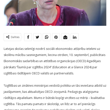
Dalīties
Latvijas skolas sekmīgi novērš sociāli ekonomisko atšķirību ietekmi uz
skolēnu mācību sasniegumiem, liecina otrdien, 10. septembrī, publicētais
Ekonomiskās sadarbības un attīstības organizācijas (OECD) ikgadējais
pārskats “Īsumā par izglītību 2024” (Education at a Glance 2024) par
izglītības rādītājiem OECD valstīs un partnervalstīs.
“Izglītības un zinātnes ministrijas veidotā politika un tās ieviešana atbild uz
jautājumiem, kas aktualizējas OECD ziņojumā. Pedagogu atalgojuma
rādītājos atpaliekam. Mums ir būtiski kopīgi virzīties uz mērķi – kvalitatīva
izglītība. Tās pamatu pamats ir skolotāji, un līdz ar to arī pienācīgs