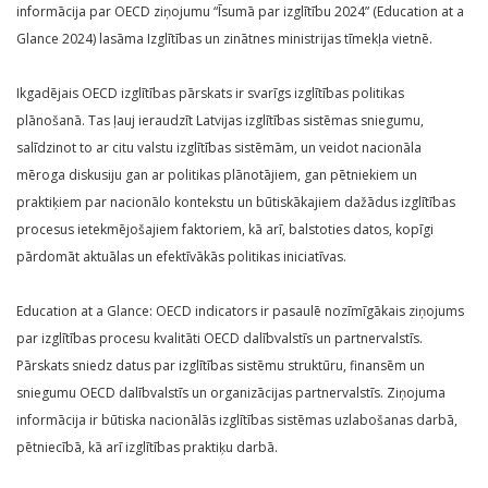
informācija par OECD ziņojumu “Īsumā par izglītību 2024” (Education at a
Glance 2024) lasāma Izglītības un zinātnes ministrijas tīmekļa vietnē.
Ikgadējais OECD izglītības pārskats ir svarīgs izglītības politikas
plānošanā. Tas ļauj ieraudzīt Latvijas izglītības sistēmas sniegumu,
salīdzinot to ar citu valstu izglītības sistēmām, un veidot nacionāla
mēroga diskusiju gan ar politikas plānotājiem, gan pētniekiem un
praktiķiem par nacionālo kontekstu un būtiskākajiem dažādus izglītības
procesus ietekmējošajiem faktoriem, kā arī, balstoties datos, kopīgi
pārdomāt aktuālas un efektīvākās politikas iniciatīvas.
Education at a Glance: OECD indicators ir pasaulē nozīmīgākais ziņojums
par izglītības procesu kvalitāti OECD dalībvalstīs un partnervalstīs.
Pārskats sniedz datus par izglītības sistēmu struktūru, finansēm un
sniegumu OECD dalībvalstīs un organizācijas partnervalstīs. Ziņojuma
informācija ir būtiska nacionālās izglītības sistēmas uzlabošanas darbā,
pētniecībā, kā arī izglītības praktiķu darbā.