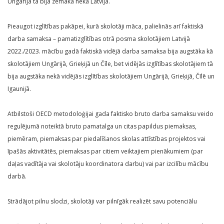
Ungārijā tā bija zemāka nekā Latvijā.
Pieaugot izglītības pakāpei, kurā skolotāji māca, palielinās arī faktiskā
darba samaksa – pamatizglītības otrā posma skolotājiem Latvijā
2022./2023. mācību gadā faktiskā vidējā darba samaksa bija augstāka kā
skolotājiem Ungārijā, Grieķijā un Čīle, bet vidējās izglītības skolotājiem tā
bija augstāka nekā vidējās izglītības skolotājiem Ungārijā, Grieķijā, Čīlē un
Igaunijā.
Atbilstoši OECD metodoloģijai gada faktisko bruto darba samaksu veido
regulējumā noteiktā bruto pamatalga un citas papildus piemaksas,
piemēram, piemaksas par piedalīšanos skolas attīstības projektos vai
īpašās aktivitātēs, piemaksas par citiem veiktajiem pienākumiem (par
daļas vadītāja vai skolotāju koordinatora darbu) vai par izcilību mācību
darbā.
Strādājot pilnu slodzi, skolotāji var pilnīgāk realizēt savu potenciālu