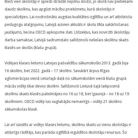
Bieži vien skolotāji ir spiesti strādāt nepilnu slodzi, jo skolā nav pietiekami
daudz skolēnu, kas apgūst mācību priekšmetu, kurā skolotājs ir
specializējies. Lai nodrošinātu augstas kvalitātes izglītību un arī atbilstošu
pedagogu atalgojumu, Latvijā aizvien aktuāls ir skolu tīkla sakārtošanas
jautājums, liecina OECD apkopotie dati. Līdzekļus, kas novirzīti skolotāju
darba samaksai, Latvijā sadrumstalo salīdzinoši nelielais skolēnu skaits
klasēs un skolās (klašu grupā).
Vidējais klases lielums Latvijas pašvaldību sākumskolās 2013. gadā bija
16 skolēni, bet 2022. gadā – 17 skolēni. Savukārt ārpus Rīgas
aglomerācijas vienā ceturtajā daļā no sākumskolām vienā klašu grupā
mācās vidēji tikai deviņi skolēni. Salīdzinoši Lietuvā šajā laikposmā
skolēnu skaits klasēs palielinājies no 16 uz 18, bet Igaunijā – no 18 uz 19
skolēniem. OECD vidēji tas saglabājās nemainīgs – vidēji 21 skolēns
sākumskolas klasē.
Lai arī saistīts ar vidējo klases lielumu, skolēnu skaits uz vienu skolotāju ir
atšķirīgs rādītājs, kas parāda izglītībā ieguldītos skolotāju resursus. Šo