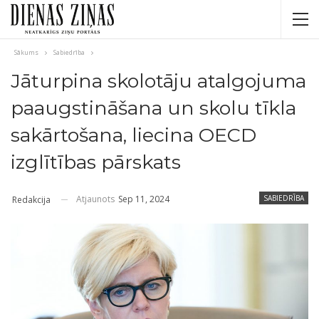
Sākums
Sabiedrība
Jāturpina skolotāju atalgojuma
paaugstināšana un skolu tīkla
sakārtošana, liecina OECD
izglītības pārskats
Atjaunots
Sep 11, 2024
SABIEDRĪBA
Redakcija