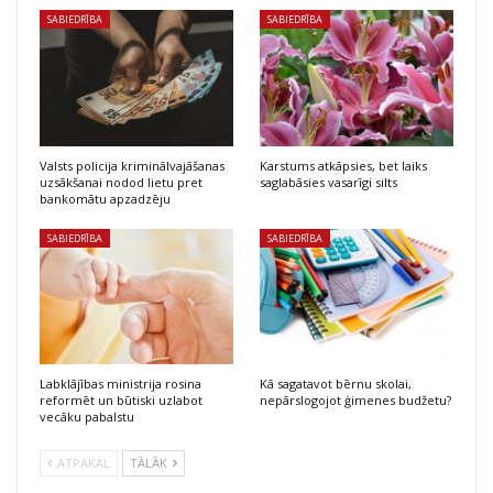
SABIEDRĪBA
SABIEDRĪBA
Valsts policija kriminālvajāšanas
Karstums atkāpsies, bet laiks
uzsākšanai nodod lietu pret
saglabāsies vasarīgi silts
bankomātu apzadzēju
SABIEDRĪBA
SABIEDRĪBA
Labklājības ministrija rosina
Kā sagatavot bērnu skolai,
reformēt un būtiski uzlabot
nepārslogojot ģimenes budžetu?
vecāku pabalstu
ATPAKAĻ
TĀLĀK