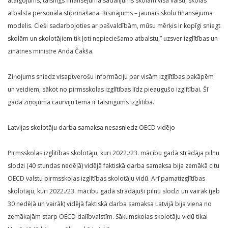
atalgojums, taisnīgs finansējuma sadalījums skolām visā valstī, skolas
atbalsta personāla stiprināšana. Risinājums – jaunais skolu finansējuma
modelis. Cieši sadarbojoties ar pašvaldībām, mūsu mērķis ir kopīgi sniegt
skolām un skolotājiem tik ļoti nepieciešamo atbalstu,” uzsver izglītības un
zinātnes ministre Anda Čakša.
Ziņojums sniedz visaptverošu informāciju par visām izglītības pakāpēm
un veidiem, sākot no pirmsskolas izglītības līdz pieaugušo izglītībai. Šī
gada ziņojuma caurviju tēma ir taisnīgums izglītībā.
Latvijas skolotāju darba samaksa nesasniedz OECD vidējo
Pirmsskolas izglītības skolotāju, kuri 2022./23. mācību gadā strādāja pilnu
slodzi (40 stundas nedēļā) vidējā faktiskā darba samaksa bija zemākā citu
OECD valstu pirmsskolas izglītības skolotāju vidū. Arī pamatizglītības
skolotāju, kuri 2022./23. mācību gadā strādājuši pilnu slodzi un vairāk (jeb
30 nedēļā un vairāk) vidējā faktiskā darba samaksa Latvijā bija viena no
zemākajām starp OECD dalībvalstīm. Sākumskolas skolotāju vidū tikai