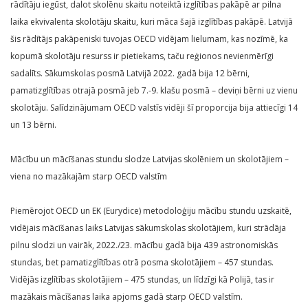
rādītāju iegūst, dalot skolēnu skaitu noteiktā izglītības pakāpē ar pilna
laika ekvivalenta skolotāju skaitu, kuri māca šajā izglītības pakāpē. Latvijā
šis rādītājs pakāpeniski tuvojas OECD vidējam lielumam, kas nozīmē, ka
kopumā skolotāju resurss ir pietiekams, taču reģionos nevienmērīgi
sadalīts. Sākumskolas posmā Latvijā 2022. gadā bija 12 bērni,
pamatizglītības otrajā posmā jeb 7.-9. klašu posmā – deviņi bērni uz vienu
skolotāju. Salīdzinājumam OECD valstīs vidēji šī proporcija bija attiecīgi 14
un 13 bērni.
Mācību un mācīšanas stundu slodze Latvijas skolēniem un skolotājiem –
viena no mazākajām starp OECD valstīm
Piemērojot OECD un EK (Eurydice) metodoloģiju mācību stundu uzskaitē,
vidējais mācīšanas laiks Latvijas sākumskolas skolotājiem, kuri strādāja
pilnu slodzi un vairāk, 2022./23. mācību gadā bija 439 astronomiskās
stundas, bet pamatizglītības otrā posma skolotājiem – 457 stundas.
Vidējās izglītības skolotājiem – 475 stundas, un līdzīgi kā Polijā, tas ir
mazākais mācīšanas laika apjoms gadā starp OECD valstīm.