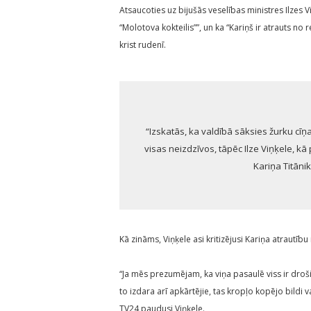
Atsaucoties uz bijušās veselības ministres Ilzes
“Molotova kokteilis””, un ka “Kariņš ir atrauts no 
krist rudenī.
“Izskatās, ka valdībā sāksies žurku cīņ
visas neizdzīvos, tāpēc Ilze Viņķele, kā p
Kariņa Titānik
Kā zināms, Viņķele asi kritizējusi Kariņa atrautīb
“Ja mēs prezumējam, ka viņa pasaulē viss ir droši 
to izdara arī apkārtējie, tas kropļo kopējo bildi va
TV24 paudusi Viņķele.