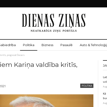
Sabiedrība
Politika
Bizness
Pasaulē
Auto & Tehnoloģij
kritīs, prognozē Šlesers
em Kariņa valdība kritīs,
JA
Lab
uz
 2021
POLITIKA
Aug
Kā 
bu
Aug