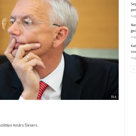
Sep
pas
Aug
Na
ga
Aug
Kat
nor
Aug
F64
olitiķis Ainārs Šlesers.