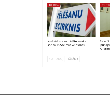
POLITIKA
POLITI
Noskaidrota kandidātu sarakstu
Evika S
secība 15.Saeimas vēlēšanās
jaunaj
Andrim
ATPAKAĻ
TĀLĀK