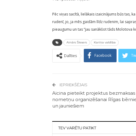
Pēc viņas sacītā, lielākais izaicinājums būs tas,
rudenī, jo, ja mēs gaidām līdz rudenim, lai sapra
pieaugumu un tas “jau sanākšot tāds Molotova kok
Ainārs Šlesers
Kariņa valdība
Facebook
Tw
Dalīties
IEPRIEKŠĒJAIS
Aicina pieteikt projektus bezmaksas
nometņu organizēšanai Rīgas bērn
un jauniešiem
TEV VARĒTU PATIKT