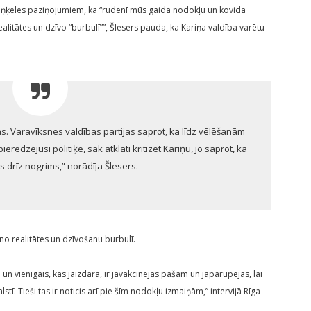
 Viņķeles paziņojumiem, ka “rudenī mūs gaida nodokļu un kovida
realitātes un dzīvo “burbulī””, Šlesers pauda, ka Kariņa valdība varētu
as. Varavīksnes valdības partijas saprot, ka līdz vēlēšanām
ieredzējusi politiķe, sāk atklāti kritizēt Kariņu, jo saprot, ka
s drīz nogrims,” norādīja Šlesers.
u no realitātes un dzīvošanu burbulī.
un vienīgais, kas jāizdara, ir jāvakcinējas pašam un jāparūpējas, lai
lstī. Tieši tas ir noticis arī pie šīm nodokļu izmaiņām,” intervijā Rīga