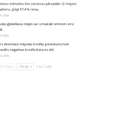
tiņos mēnešos Vivi vilcienos pārvadāti 12 miljoni
ažieru; jūlijā 97,4 % reisu…
 6, 2026
udas glabāšana mājās var izmaksāt simtiem eiro
dā
 6, 2026
rs desmitais mājokļa kredīta pieteikums tiek
aidīts negatīvas kredītvēstures dēļ
 6, 2026
ATPAKAĻ
TĀLĀK
1 no 1 243