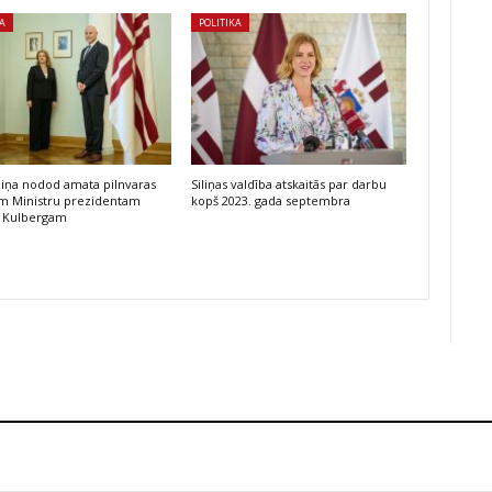
KA
POLITIKA
iliņa nodod amata pilnvaras
Siliņas valdība atskaitās par darbu
am Ministru prezidentam
kopš 2023. gada septembra
 Kulbergam