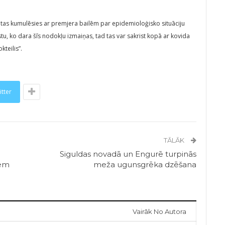
 ka tas kumulēsies ar premjera bailēm par epidemioloģisko situāciju
stu, ko dara šīs nodokļu izmaiņas, tad tas var sakrist kopā ar kovida
teilis”.
itter
TĀLĀK
Siguldas novadā un Engurē turpinās
iem
meža ugunsgrēka dzēšana
Vairāk No Autora