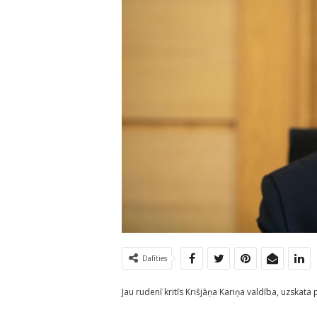
Dalīties
Jau rudenī kritīs Krišjāņa Kariņa valdība, uzskata p