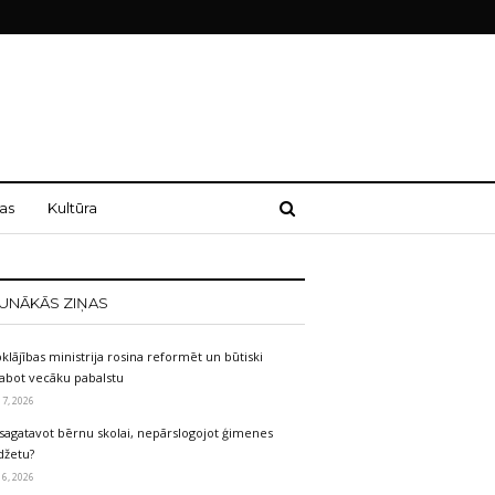
as
Kultūra
UNĀKĀS ZIŅAS
klājības ministrija rosina reformēt un būtiski
labot vecāku pabalstu
 7, 2026
sagatavot bērnu skolai, nepārslogojot ģimenes
džetu?
 6, 2026