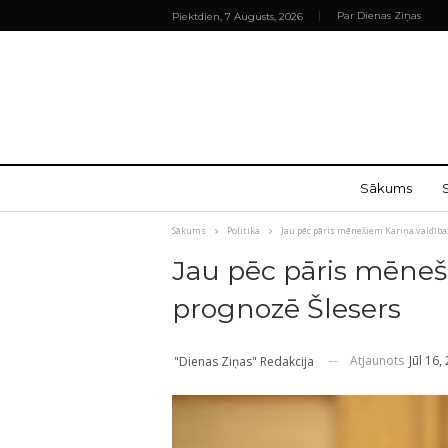
Par Dienas Ziņas
Piektdien, 7 Augusts, 2026
Sākums
Sākums
Politika
Jau pēc pāris mēnešiem Kariņa valdība 
Jau pēc pāris mēneši
prognozē Šlesers
Atjaunots
Jūl 16,
"Dienas Ziņas" Redakcija