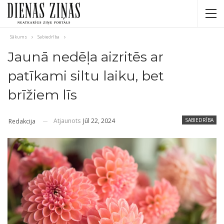
Sākums
Sabiedrība
Jaunā nedēļa aizritēs ar
patīkami siltu laiku, bet
brīžiem līs
Atjaunots
Jūl 22, 2024
SABIEDRĪBA
Redakcija