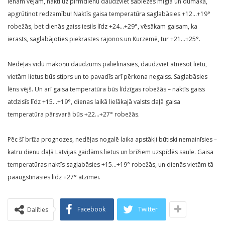
lēnam vējam, naktī uz pirmdienu daudzviet sabiezēs migla un dūmaka,
apgrūtinot redzamību! Naktīs gaisa temperatūra saglabāsies +12…+19°
robežās, bet dienās gaiss iesils līdz +24…+29°, vēsākam gaisam, ka
ierasts, saglabājoties piekrastes rajonos un Kurzemē, tur +21…+25°.
Nedēļas vidū mākoņu daudzums palielināsies, daudzviet atnesot lietu,
vietām lietus būs stiprs un to pavadīs arī pērkona negaiss. Saglabāsies
lēns vējš. Un arī gaisa temperatūra būs līdzīgas robežās – naktīs gaiss
atdzisīs līdz +15…+19°, dienas laikā lielākajā valsts daļā gaisa
temperatūra pārsvarā būs +22…+27° robežās.
Pēc šī brīža prognozes, nedēļas nogalē laika apstākļi būtiski nemainīsies –
katru dienu daļā Latvijas gaidāms lietus un brīžiem uzspīdēs saule. Gaisa
temperatūras naktīs saglabāsies +15…+19° robežās, un dienās vietām tā
paaugstināsies līdz +27° atzīmei.
Facebook
Twitter
Dalīties