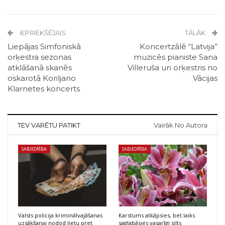
IEPRIEKŠĒJAIS
TĀLĀK
Liepājas Simfoniskā
Koncertzālē “Latvija”
orķestra sezonas
muzicēs pianiste Sana
atklāšanā skanēs
Villeruša un orķestris no
oskarotā Koriljano
Vācijas
Klarnetes koncerts
TEV VARĒTU PATIKT
Vairāk No Autora
SABIEDRĪBA
SABIEDRĪBA
Valsts policija kriminālvajāšanas
Karstums atkāpsies, bet laiks
uzsākšanai nodod lietu pret
saglabāsies vasarīgi silts