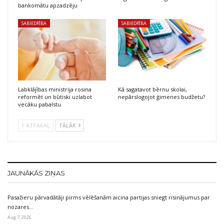
bankomātu apzadzēju
SABIEDRĪBA
SABIEDRĪBA
Labklājības ministrija rosina
Kā sagatavot bērnu skolai,
reformēt un būtiski uzlabot
nepārslogojot ģimenes budžetu?
vecāku pabalstu
ATPAKAĻ
TĀLĀK
JAUNĀKĀS ZIŅAS
Pasažieru pārvadātāji pirms vēlēšanām aicina partijas sniegt risinājumus par
nozares…
Aug 7, 2026