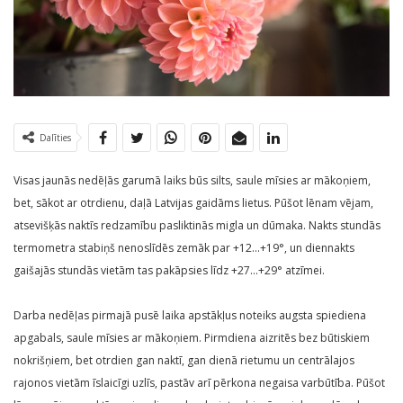
Dalīties
Visas jaunās nedēļās garumā laiks būs silts, saule mīsies ar mākoņiem,
bet, sākot ar otrdienu, daļā Latvijas gaidāms lietus. Pūšot lēnam vējam,
atsevišķās naktīs redzamību pasliktinās migla un dūmaka. Nakts stundās
termometra stabiņš nenoslīdēs zemāk par +12…+19°, un diennakts
gaišajās stundās vietām tas pakāpsies līdz +27…+29° atzīmei.
Darba nedēļas pirmajā pusē laika apstākļus noteiks augsta spiediena
apgabals, saule mīsies ar mākoņiem. Pirmdiena aizritēs bez būtiskiem
nokrišņiem, bet otrdien gan naktī, gan dienā rietumu un centrālajos
rajonos vietām īslaicīgi uzlīs, pastāv arī pērkona negaisa varbūtība. Pūšot