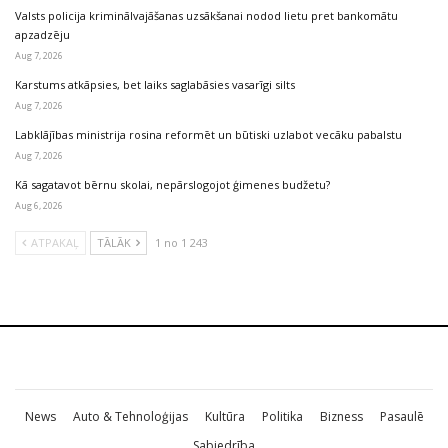
Valsts policija kriminālvajāšanas uzsākšanai nodod lietu pret bankomātu
apzadzēju
Aug 7, 2026
Karstums atkāpsies, bet laiks saglabāsies vasarīgi silts
Aug 7, 2026
Labklājības ministrija rosina reformēt un būtiski uzlabot vecāku pabalstu
Aug 7, 2026
Kā sagatavot bērnu skolai, nepārslogojot ģimenes budžetu?
Aug 6, 2026
ATPAKAĻ
TĀLĀK
1 no 1 243
News
Auto & Tehnoloģijas
Kultūra
Politika
Bizness
Pasaulē
Sabiedrība