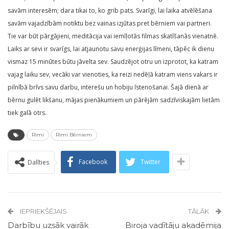
savām interesēm; dara tikai to, ko grib pats. Svarīgi, lai laika atvēlēšana
savām vajadzībām notiktu bez vainas izjūtas pret bērniem vai partneri.
Tie var būt pārgājieni, meditācija vai iemīļotās filmas skatīšanās vienatnē.
Laiks ar sevi ir svarīgs, lai atjaunotu savu enerģijas līmeni, tāpēc ik dienu
vismaz 15 minūtes būtu jāvelta sev. Saudzējot otru un izprotot, ka katram
vajag laiku sev, vecāki var vienoties, ka reizi nedēļā katram viens vakars ir
pilnībā brīvs savu darbu, interešu un hobiju īstenošanai. Šajā dienā ar
bērnu gulēt likšanu, mājas pienākumiem un pārējām sadzīviskajām lietām
tiek galā otrs.
Rimi
Rimi Bērniem
Facebook
Twitter
Dalīties
IEPRIEKŠĒJAIS
TĀLĀK
Darbību uzsāk vairāk
Biroja vadītāju akadēmija