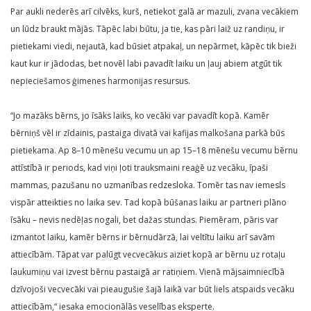
Par aukli nederēs arī cilvēks, kurš, netiekot galā ar mazuli, zvana vecākiem
un lūdz braukt mājās. Tāpēc labi būtu, ja tie, kas pāri laiž uz randiņu, ir
pietiekami viedi, nejautā, kad būsiet atpakaļ, un nepārmet, kāpēc tik bieži
kaut kur ir jādodas, bet novēl labi pavadīt laiku un ļauj abiem atgūt tik
nepieciešamos ģimenes harmonijas resursus.
“Jo mazāks bērns, jo īsāks laiks, ko vecāki var pavadīt kopā. Kamēr
bērniņš vēl ir zīdainis, pastaiga divatā vai kafijas malkošana parkā būs
pietiekama. Ap 8–10 mēnešu vecumu un ap 15–18 mēnešu vecumu bērnu
attīstībā ir periods, kad viņi ļoti trauksmaini reaģē uz vecāku, īpaši
mammas, pazušanu no uzmanības redzesloka. Tomēr tas nav iemesls
vispār atteikties no laika sev. Tad kopā būšanas laiku ar partneri plāno
īsāku – nevis nedēļas nogali, bet dažas stundas. Piemēram, pāris var
izmantot laiku, kamēr bērns ir bērnudārzā, lai veltītu laiku arī savām
attiecībām. Tāpat var palūgt vecvecākus aiziet kopā ar bērnu uz rotaļu
laukumiņu vai izvest bērnu pastaigā ar ratiņiem. Vienā mājsaimniecībā
dzīvojoši vecvecāki vai pieaugušie šajā laikā var būt liels atspaids vecāku
attiecībām,“ iesaka emocionālās veselības eksperte.