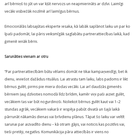
arī bērniņš to jūt un var kļūt nervozs un neapmierināts ar dzīvi. Laimīgi
vecāki visbiežāk nozīmē arī laimīgus bērnus.
Emocionālās labsajūtas eksperte iesaka, kā labāk saplānot laiku un par ko
īpaši padomāt, lai pāris veiksmīgāk saglabātu partnerattiecības laikā, kad
ģimenē ienāk bērni.
Sarunāties vienam ar otru
“Par partnerattiecībām būtu vēlams domāt ne tikai kampaņveidīgi, bet ik
dienu, ieviešot dažādus rituālus. Lai atrastu tam laiku, labs padoms ir likt
bērnus gulēt, pirms pie miera dodas vecāki. Lai arī daudzās ģimenēs
bērniem ļauj dzīvoties nomodā līdz brīdim, kamēr viņi paši aiziet gulēt,
vecākiem tas var būt nogurdinoši. Noliekot bērnus gulēt kaut vai 1–2
stundas agrāk, vecākiem vakarā ir iespēja pabūt divatā un šajā laikā
pārrunāt nākamās dienas vai brīvdienu plānus. Tāpat šo laiku var veltīt
sarunai par aizvadīto dienu – kā otram gājis, vai noticis kas pozitīvs vai,
tieši pretēji, negatīvs. Komunikācija pāra attiecībās ir viens no