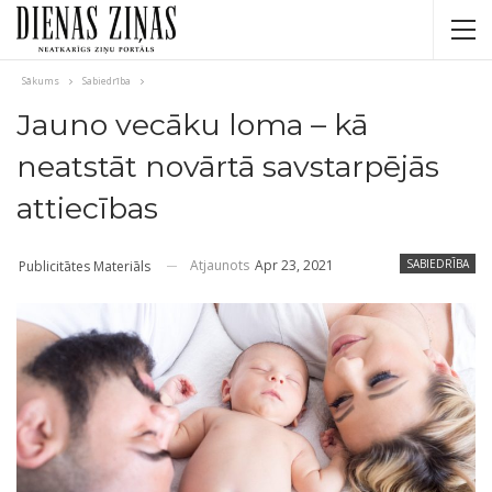
Sākums
Sabiedrība
Jauno vecāku loma – kā
neatstāt novārtā savstarpējās
attiecības
Atjaunots
Apr 23, 2021
SABIEDRĪBA
Publicitātes Materiāls