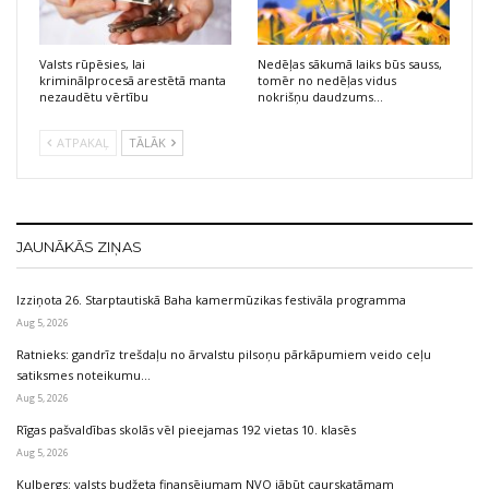
Valsts rūpēsies, lai
Nedēļas sākumā laiks būs sauss,
kriminālprocesā arestētā manta
tomēr no nedēļas vidus
nezaudētu vērtību
nokrišņu daudzums…
ATPAKAĻ
TĀLĀK
JAUNĀKĀS ZIŅAS
Izziņota 26. Starptautiskā Baha kamermūzikas festivāla programma
Aug 5, 2026
Ratnieks: gandrīz trešdaļu no ārvalstu pilsoņu pārkāpumiem veido ceļu
satiksmes noteikumu…
Aug 5, 2026
Rīgas pašvaldības skolās vēl pieejamas 192 vietas 10. klasēs
Aug 5, 2026
Kulbergs: valsts budžeta finansējumam NVO jābūt caurskatāmam