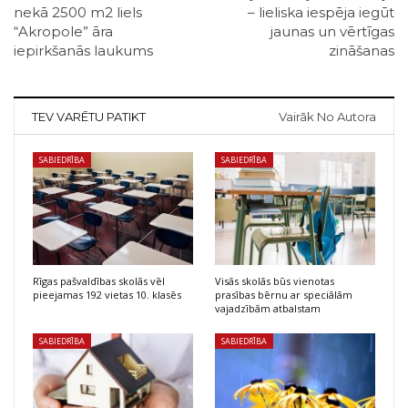
nekā 2500 m2 liels
– lieliska iespēja iegūt
“Akropole” āra
jaunas un vērtīgas
iepirkšanās laukums
zināšanas
TEV VARĒTU PATIKT
Vairāk No Autora
SABIEDRĪBA
SABIEDRĪBA
Rīgas pašvaldības skolās vēl
Visās skolās būs vienotas
pieejamas 192 vietas 10. klasēs
prasības bērnu ar speciālām
vajadzībām atbalstam
SABIEDRĪBA
SABIEDRĪBA