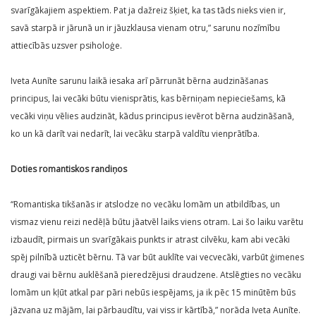
svarīgākajiem aspektiem. Pat ja dažreiz šķiet, ka tas tāds nieks vien ir,
savā starpā ir jārunā un ir jāuzklausa vienam otru,” sarunu nozīmību
attiecībās uzsver psiholoģe.
Iveta Aunīte sarunu laikā iesaka arī pārrunāt bērna audzināšanas
principus, lai vecāki būtu vienisprātis, kas bērniņam nepieciešams, kā
vecāki viņu vēlies audzināt, kādus principus ievērot bērna audzināšanā,
ko un kā darīt vai nedarīt, lai vecāku starpā valdītu vienprātība.
Doties romantiskos randiņos
“Romantiska tikšanās ir atslodze no vecāku lomām un atbildības, un
vismaz vienu reizi nedēļā būtu jāatvēl laiks viens otram. Lai šo laiku varētu
izbaudīt, pirmais un svarīgākais punkts ir atrast cilvēku, kam abi vecāki
spēj pilnībā uzticēt bērnu. Tā var būt auklīte vai vecvecāki, varbūt ģimenes
draugi vai bērnu auklēšanā pieredzējusi draudzene. Atslēgties no vecāku
lomām un kļūt atkal par pāri nebūs iespējams, ja ik pēc 15 minūtēm būs
jāzvana uz mājām, lai pārbaudītu, vai viss ir kārtībā,” norāda Iveta Aunīte.