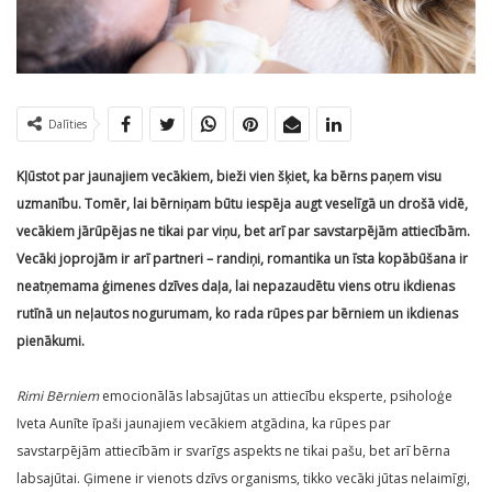
Dalīties
Kļūstot par jaunajiem vecākiem, bieži vien šķiet, ka bērns paņem visu
uzmanību. Tomēr, lai bērniņam būtu iespēja augt veselīgā un drošā vidē,
vecākiem jārūpējas ne tikai par viņu, bet arī par savstarpējām attiecībām.
Vecāki joprojām ir arī partneri – randiņi, romantika un īsta kopābūšana ir
neatņemama ģimenes dzīves daļa, lai nepazaudētu viens otru ikdienas
rutīnā un neļautos nogurumam, ko rada rūpes par bērniem un ikdienas
pienākumi.
Rimi Bērniem
emocionālās labsajūtas un attiecību eksperte, psiholoģe
Iveta Aunīte īpaši jaunajiem vecākiem atgādina, ka rūpes par
savstarpējām attiecībām ir svarīgs aspekts ne tikai pašu, bet arī bērna
labsajūtai. Ģimene ir vienots dzīvs organisms, tikko vecāki jūtas nelaimīgi,