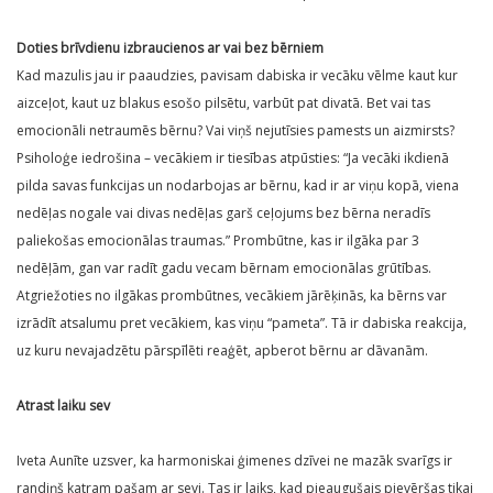
Doties brīvdienu izbraucienos ar vai bez bērniem
Kad mazulis jau ir paaudzies, pavisam dabiska ir vecāku vēlme kaut kur
aizceļot, kaut uz blakus esošo pilsētu, varbūt pat divatā. Bet vai tas
emocionāli netraumēs bērnu? Vai viņš nejutīsies pamests un aizmirsts?
Psiholoģe iedrošina – vecākiem ir tiesības atpūsties: “Ja vecāki ikdienā
pilda savas funkcijas un nodarbojas ar bērnu, kad ir ar viņu kopā, viena
nedēļas nogale vai divas nedēļas garš ceļojums bez bērna neradīs
paliekošas emocionālas traumas.” Prombūtne, kas ir ilgāka par 3
nedēļām, gan var radīt gadu vecam bērnam emocionālas grūtības.
Atgriežoties no ilgākas prombūtnes, vecākiem jārēķinās, ka bērns var
izrādīt atsalumu pret vecākiem, kas viņu “pameta”. Tā ir dabiska reakcija,
uz kuru nevajadzētu pārspīlēti reaģēt, apberot bērnu ar dāvanām.
Atrast laiku sev
Iveta Aunīte uzsver, ka harmoniskai ģimenes dzīvei ne mazāk svarīgs ir
randiņš katram pašam ar sevi. Tas ir laiks, kad pieaugušais pievēršas tikai