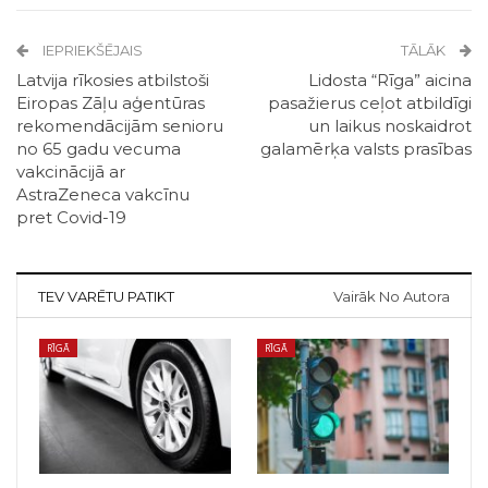
IEPRIEKŠĒJAIS
TĀLĀK
Latvija rīkosies atbilstoši
Lidosta “Rīga” aicina
Eiropas Zāļu aģentūras
pasažierus ceļot atbildīgi
rekomendācijām senioru
un laikus noskaidrot
no 65 gadu vecuma
galamērķa valsts prasības
vakcinācijā ar
AstraZeneca vakcīnu
pret Covid-19
TEV VARĒTU PATIKT
Vairāk No Autora
RĪGĀ
RĪGĀ