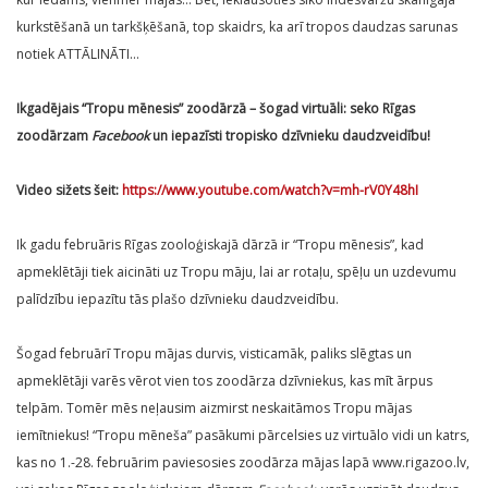
kurkstēšanā un tarkšķēšanā, top skaidrs, ka arī tropos daudzas sarunas
notiek ATTĀLINĀTI…
Ikgadējais “Tropu mēnesis” zoodārzā – šogad virtuāli: seko Rīgas
zoodārzam
Facebook
un iepazīsti tropisko dzīvnieku daudzveidību!
Video sižets šeit:
https://www.youtube.com/watch?v=mh-rV0Y48hI
Ik gadu februāris Rīgas zooloģiskajā dārzā ir “Tropu mēnesis”, kad
apmeklētāji tiek aicināti uz Tropu māju, lai ar rotaļu, spēļu un uzdevumu
palīdzību iepazītu tās plašo dzīvnieku daudzveidību.
Šogad februārī Tropu mājas durvis, visticamāk, paliks slēgtas un
apmeklētāji varēs vērot vien tos zoodārza dzīvniekus, kas mīt ārpus
telpām. Tomēr mēs neļausim aizmirst neskaitāmos Tropu mājas
iemītniekus! “Tropu mēneša” pasākumi pārcelsies uz virtuālo vidi un katrs,
kas no 1.-28. februārim paviesosies zoodārza mājas lapā www.rigazoo.lv,