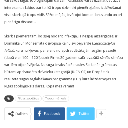
vai sekos Rīgas zooloģiskajam dārzam
Facebook
, varēs uzzināt daudzus
interesantus faktus par to, kā tropu dzīvnieki piemērojušies izdzīvošanai
visai skarbajā tropu vidē. Sēžot mājās, ievērojot komandantstundu un arī
pienācīgu distanci…
Skarbs piemērs tam, ko spēj nodarīt infekcija, ja nespēj aizsargāties, ir
Dominikā un Monserratā dzīvojošā Kalnu svilpējvarde (
Leptodactylus
fallax),
kura nu kļuvusi par vienu no apdraudētākajām sugām pasaulē
(dabā vien 100 – 120 īpatņi). Pirms 20 gadiem salā ievazātā sēnīšu slimība
vardēm bija nāvējoša. Nu suga ierakstīta Pasaules Sarkanās grāmatas
bīstami apdraudēto dzīvnieku kategorijā (IUCN CR) un Eiropā tiek
realizēta sugas saglabāšanas programma (EEP), kurā līdzdarbojas arī
Rīgas zooloģiskais dārzs. Kopā mēs varam!
Rīgas zoodārzs
Tropu mēnesis
Facebook
Twitter
Dalīties