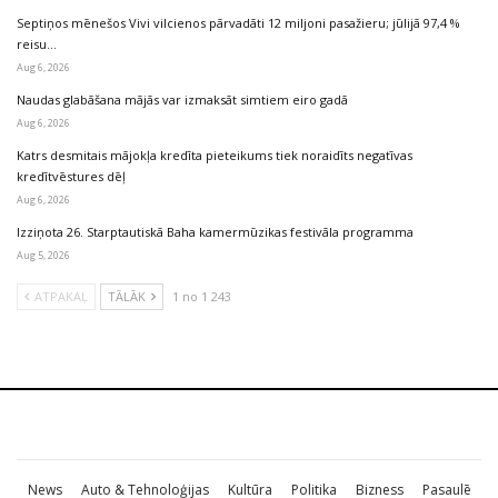
Septiņos mēnešos Vivi vilcienos pārvadāti 12 miljoni pasažieru; jūlijā 97,4 %
reisu…
Aug 6, 2026
Naudas glabāšana mājās var izmaksāt simtiem eiro gadā
Aug 6, 2026
Katrs desmitais mājokļa kredīta pieteikums tiek noraidīts negatīvas
kredītvēstures dēļ
Aug 6, 2026
Izziņota 26. Starptautiskā Baha kamermūzikas festivāla programma
Aug 5, 2026
ATPAKAĻ
TĀLĀK
1 no 1 243
News
Auto & Tehnoloģijas
Kultūra
Politika
Bizness
Pasaulē