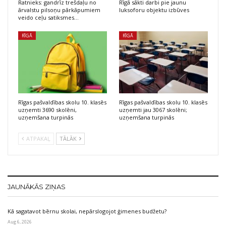
Ratnieks: gandrīz trešdaļu no
Rīgā sākti darbi pie jaunu
ārvalstu pilsoņu pārkāpumiem
luksoforu objektu izbūves
veido ceļu satiksmes…
RĪGĀ
RĪGĀ
Rīgas pašvaldības skolu 10. klasēs
Rīgas pašvaldības skolu 10. klasēs
uzņemti 3690 skolēni,
uzņemti jau 3067 skolēni;
uzņemšana turpinās
uzņemšana turpinās
ATPAKAĻ
TĀLĀK
JAUNĀKĀS ZIŅAS
Kā sagatavot bērnu skolai, nepārslogojot ģimenes budžetu?
Aug 6, 2026