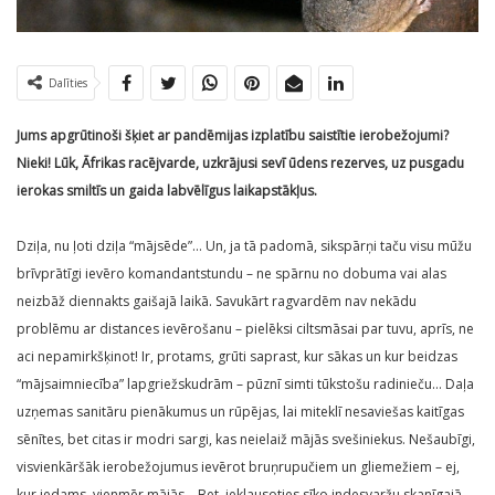
Dalīties
Jums apgrūtinoši šķiet ar pandēmijas izplatību saistītie ierobežojumi?
Nieki! Lūk, Āfrikas racējvarde, uzkrājusi sevī ūdens rezerves, uz pusgadu
ierokas smiltīs un gaida labvēlīgus laikapstākļus.
Dziļa, nu ļoti dziļa “mājsēde”… Un, ja tā padomā, sikspārņi taču visu mūžu
brīvprātīgi ievēro komandantstundu – ne spārnu no dobuma vai alas
neizbāž diennakts gaišajā laikā. Savukārt ragvardēm nav nekādu
problēmu ar distances ievērošanu – pielēksi ciltsmāsai par tuvu, aprīs, ne
aci nepamirkšķinot! Ir, protams, grūti saprast, kur sākas un kur beidzas
“mājsaimniecība” lapgriežskudrām – pūznī simti tūkstošu radinieču… Daļa
uzņemas sanitāru pienākumus un rūpējas, lai miteklī nesaviešas kaitīgas
sēnītes, bet citas ir modri sargi, kas neielaiž mājās svešiniekus. Nešaubīgi,
visvienkāršāk ierobežojumus ievērot bruņrupučiem un gliemežiem – ej,
kur iedams, vienmēr mājās… Bet, ieklausoties sīko indesvaržu skanīgajā