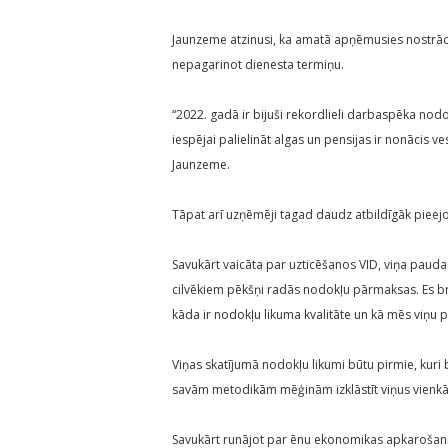
Jaunzeme atzinusi, ka amatā apņēmusies nostrādā
nepagarinot dienesta termiņu.
“2022. gadā ir bijuši rekordlieli darbaspēka nod
iespējai palielināt algas un pensijas ir nonācis ve
Jaunzeme.
Tāpat arī uzņēmēji tagad daudz atbildīgāk piee
Savukārt vaicāta par uzticēšanos VID, viņa pauda
cilvēkiem pēkšņi radās nodokļu pārmaksas. Es brīnīt
kāda ir nodokļu likuma kvalitāte un kā mēs viņu 
Viņas skatījumā nodokļu likumi būtu pirmie, kur
savām metodikām mēģinām izklāstīt viņus vienkā
Savukārt runājot par ēnu ekonomikas apkarošanu, 