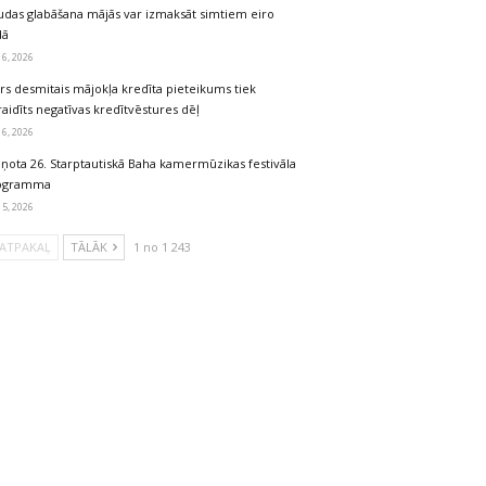
udas glabāšana mājās var izmaksāt simtiem eiro
dā
 6, 2026
rs desmitais mājokļa kredīta pieteikums tiek
aidīts negatīvas kredītvēstures dēļ
 6, 2026
iņota 26. Starptautiskā Baha kamermūzikas festivāla
ogramma
 5, 2026
ATPAKAĻ
TĀLĀK
1 no 1 243