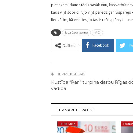
pietiekami daudz tādu pasākumu, kas varbūt nav t
kāds viņš šobrīd ir, jo viņš paredz gan vispārēj
Redzēsim, kā veiksies, jo tas ir reāls plāns, tas 
Ieva Jaunzeme
VID
Facebook
Tw
Dalīties
IEPRIEKŠĒJAIS
Kustība “Par!” turpina darbu Rīgas 
vadībā
TEV VARĒTU PATIKT
EKONOMIKA
EKONO