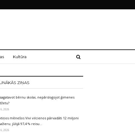
as
Kultūra
UNĀKĀS ZIŅAS
sagatavot bērnu skolai, nepārslogojot ģimenes
džetu?
 6, 2026
tiņos mēnešos Vivi vilcienos pārvadāti 12 miljoni
ažieru; jūlijā 97,4 % reisu…
 6, 2026