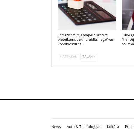
Katrs desmitais mājokļa kredīta
Kulberg
pieteikums tiek noraidīts negatīvas
finans
kredītvēstures…
caursk
ATPAKAĻ
TĀLĀK
News
Auto & Tehnoloģijas
Kultūra
Polit