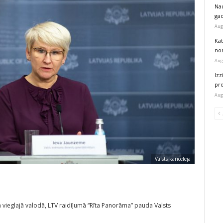
Na
ga
Aug
Kat
nor
Aug
Izz
pr
Aug
Valsts kanceleja
a vieglajā valodā, LTV raidījumā “Rīta Panorāma” pauda Valsts