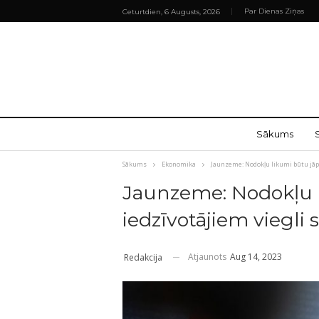
Par Dienas Ziņas
Ceturtdien, 6 Augusts, 2026
Sākums
Sākums
Ekonomika
Jaunzeme: Nodokļu likumi būtu jāp
Jaunzeme: Nodokļu l
iedzīvotājiem viegli
Atjaunots
Aug 14, 2023
Redakcija