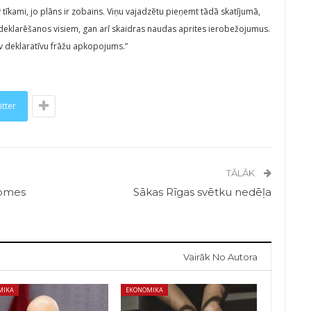
īkami, jo plāns ir zobains. Viņu vajadzētu pieņemt tādā skatījumā,
o deklarēšanos visiem, gan arī skaidras naudas aprites ierobežojumus.
nav deklaratīvu frāžu apkopojums.”
itter
TĀLĀK
domes
Sākas Rīgas svētku nedēļa
Vairāk No Autora
MIKA
EKONOMIKA