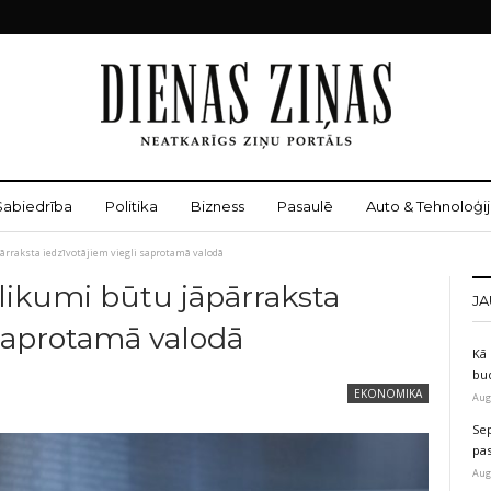
Sabiedrība
Politika
Bizness
Pasaulē
Auto & Tehnoloģij
ārraksta iedzīvotājiem viegli saprotamā valodā
ikumi būtu jāpārraksta
JA
 saprotamā valodā
Kā 
bu
EKONOMIKA
Aug
Sep
pas
Aug