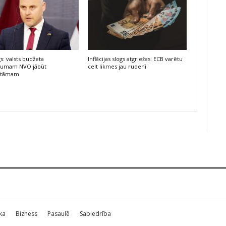
s: valsts budžeta
Inflācijas slogs atgriežas: ECB varētu
ējumam NVO jābūt
celt likmes jau rudenī
atāmam
ika
Bizness
Pasaulē
Sabiedrība