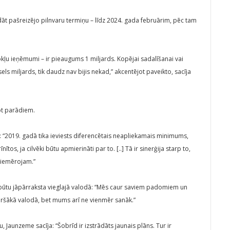
t pašreizējo pilnvaru termiņu – līdz 2024. gada februārim, pēc tam
okļu ieņēmumi – ir pieaugums 1 miljards. Kopējai sadalīšanai vai
sels miljards, tik daudz nav bijis nekad,” akcentējot paveikto, sacīja
jot parādiem.
: “2019. gadā tika ieviests diferencētais neapliekamais minimums,
os, ja cilvēki būtu apmierināti par to. [..] Tā ir sinerģija starp to,
piemērojam.”
i būtu jāpārraksta vieglajā valodā: “Mēs caur saviem padomiem un
ršākā valodā, bet mums arī ne vienmēr sanāk.”
Jaunzeme sacīja: “Šobrīd ir izstrādāts jaunais plāns. Tur ir