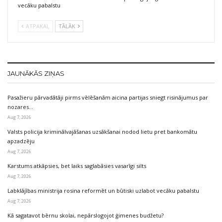
vecāku pabalstu
ATPAKAĻ
TĀLĀK
JAUNĀKĀS ZIŅAS
Pasažieru pārvadātāji pirms vēlēšanām aicina partijas sniegt risinājumus par
nozares…
Aug 7, 2026
Valsts policija kriminālvajāšanas uzsākšanai nodod lietu pret bankomātu
apzadzēju
Aug 7, 2026
Karstums atkāpsies, bet laiks saglabāsies vasarīgi silts
Aug 7, 2026
Labklājības ministrija rosina reformēt un būtiski uzlabot vecāku pabalstu
Aug 7, 2026
Kā sagatavot bērnu skolai, nepārslogojot ģimenes budžetu?