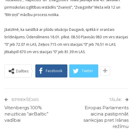
pirmsskolas izglītības iestādēs “Zvaniņš”, “Zvaigznīte” Meža ielā 12 un
“Bērziņš” mācību process notika.
Jāatzīmē, ka saistībā ar plūdu situāciju Daugavā, spēkā ir oranžais
brīdinājums. Ūdenslīmenis 18.01. plkst. 08.50 Pļaviņās 983 cm virs stacijas
“0” jeb 72.07 m LAS, Zeļķos 715 cm virs stacijas “0” jeb 76.51 m LAS;
Jēkabpilī 670 cm virs stacijas “0” jeb 81.39 m LAS.
Facebook
Twitter
Dalīties
IEPRIEKŠĒJAIS
TĀLĀK
Vitenbergs 100%
Eiropas Parlaments
neuzticas “airBaltic”
aicina pastiprināt
vadībai
sankcijas pret Irānas
režīmu