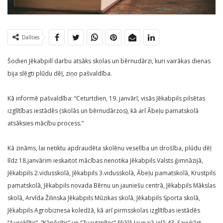
Dalīties
Šodien Jēkabpilī darbu atsāks skolas un bērnudārzi, kuri vairākas dienas
bija slēgti plūdu dēļ, ziņo pašvaldība.
Kā informē pašvaldība: “Ceturtdien, 19. janvārī, visās Jēkabpils pilsētas
izglītības iestādēs (skolās un bērnudārzos), kā arī Ābeļu pamatskolā
atsāksies mācību process.”
Kā zināms, lai netiktu apdraudēta skolēnu veselība un drošība, plūdu dēļ
līdz 18.janvārim ieskaitot mācības nenotika Jēkabpils Valsts ģimnāzijā,
Jēkabpils 2.vidusskolā, Jēkabpils 3.vidusskolā, Ābeļu pamatskolā, Krustpils
pamatskolā, Jēkabpils novada Bērnu un jauniešu centrā, Jēkabpils Mākslas
skolā, Arvīda Žilinska Jēkabpils Mūzikas skolā, Jēkabpils Sporta skolā,
Jēkabpils Agrobiznesa koledžā, kā arī pirmsskolas izglītības iestādēs
“Auseklītis”, “Kāpēcītis” un “Zvaigznītes” filiālē Jaunajā ielā 43. Savukārt