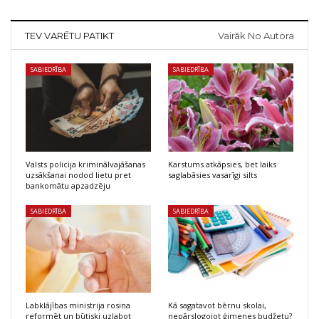
TEV VARĒTU PATIKT
Vairāk No Autora
SABIEDRĪBA
SABIEDRĪBA
Valsts policija kriminālvajāšanas
Karstums atkāpsies, bet laiks
uzsākšanai nodod lietu pret
saglabāsies vasarīgi silts
bankomātu apzadzēju
SABIEDRĪBA
SABIEDRĪBA
Labklājības ministrija rosina
Kā sagatavot bērnu skolai,
reformēt un būtiski uzlabot
nepārslogojot ģimenes budžetu?