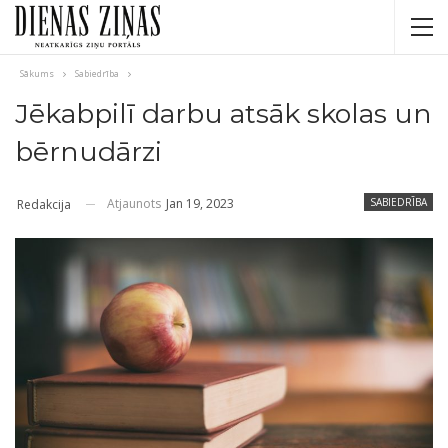
Sākums
Sabiedrība
Jēkabpilī darbu atsāk skolas un
bērnudārzi
Atjaunots
Jan 19, 2023
SABIEDRĪBA
Redakcija