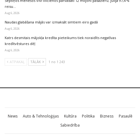
Septiņos mēnešos Vivi vilcienos pārvadāti 12 miljoni pasažieru; jūlijā 97,4 %
reisu…
Aug 6, 2026
Naudas glabāšana mājās var izmaksāt simtiem eiro gadā
Aug 6, 2026
Katrs desmitais mājokļa kredīta pieteikums tiek noraidīts negatīvas
kredītvēstures dēļ
Aug 6, 2026
ATPAKAĻ
TĀLĀK
1 no 1 243
News
Auto & Tehnoloģijas
Kultūra
Politika
Bizness
Pasaulē
Sabiedrība