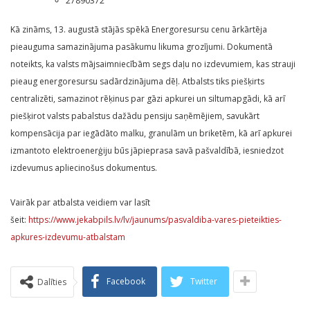
27890372
Kā zināms, 13. augustā stājās spēkā Energoresursu cenu ārkārtēja
pieauguma samazinājuma pasākumu likuma grozījumi. Dokumentā
noteikts, ka valsts mājsaimniecībām segs daļu no izdevumiem, kas strauji
pieaug energoresursu sadārdzinājuma dēļ. Atbalsts tiks piešķirts
centralizēti, samazinot rēķinus par gāzi apkurei un siltumapgādi, kā arī
piešķirot valsts pabalstus dažādu pensiju saņēmējiem, savukārt
kompensācija par iegādāto malku, granulām un briketēm, kā arī apkurei
izmantoto elektroenerģiju būs jāpieprasa savā pašvaldībā, iesniedzot
izdevumus apliecinošus dokumentus.
Vairāk par atbalsta veidiem var lasīt
šeit:
https://www.jekabpils.lv/lv/jaunums/pasvaldiba-vares-pieteikties-
apkures-izdevumu-atbalstam
Facebook
Twitter
Dalīties