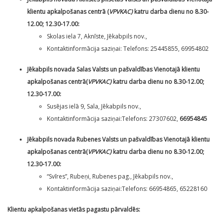
klientu apkalpošanas centrā (
VPVKAC)
katru darba dienu no 8.30-
12.00; 12.30-17.00:
Skolas iela 7, Aknīste, Jēkabpils nov.,
Kontaktinformācija saziņai: Telefons: 25445855, 69954802
Jēkabpils novada Salas Valsts un pašvaldības Vienotajā klientu
apkalpošanas centrā(
VPVKAC)
katru darba dienu no 8.30-12.00;
12.30-17.00:
Susējas ielā 9, Sala, Jēkabpils nov.,
Kontaktinformācija saziņai:Telefons: 27307602,
66954845
Jēkabpils novada Rubenes Valsts un pašvaldības Vienotajā klientu
apkalpošanas centrā(
VPVKAC)
katru darba dienu no 8.30-12.00;
12.30-17.00:
“Svīres”, Rubeņi, Rubenes pag., Jēkabpils nov.,
Kontaktinformācija saziņai:Telefons: 66954865, 65228160
Klientu apkalpošanas vietās pagastu pārvaldēs: