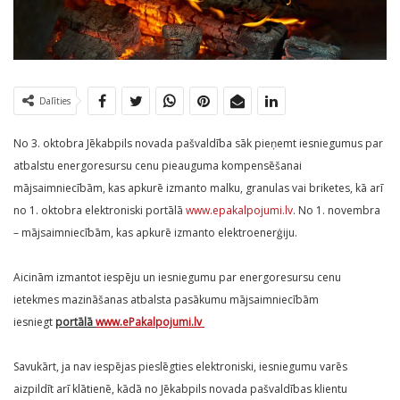
Dalīties
No 3. oktobra Jēkabpils novada pašvaldība sāk pieņemt iesniegumus par
atbalstu energoresursu cenu pieauguma kompensēšanai
mājsaimniecībām, kas apkurē izmanto malku, granulas vai briketes, kā arī
no 1. oktobra elektroniski portālā
www.epakalpojumi.lv
. No 1. novembra
– mājsaimniecībām, kas apkurē izmanto elektroenerģiju.
Aicinām izmantot iespēju un iesniegumu par energoresursu cenu
ietekmes mazināšanas atbalsta pasākumu mājsaimniecībām
iesniegt
portālā
www.ePakalpojumi.lv
Savukārt, ja nav iespējas pieslēgties elektroniski, iesniegumu varēs
aizpildīt arī klātienē, kādā no Jēkabpils novada pašvaldības klientu