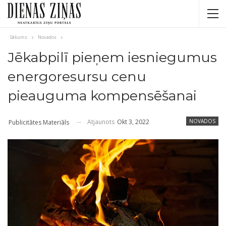
Sākums
Novados
Jēkabpilī pieņem iesniegumus
energoresursu cenu
pieauguma kompensēšanai
Atjaunots
Okt 3, 2022
NOVADOS
Publicitātes Materiāls