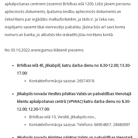
apkalpošanas centriem (izņemot Brīvības ielā 120!). Līdzi jāņem personu
apliecinošs dokuments, īpašuma tiesību apliecinošs dokuments un
čeks/rēķins par iegādāto malku/briketēm, ja tāds ir. Ja čeka nav,
iespējams saņemt tikai vienreizējo pabalstu. Jāzina būs arī savs konta
numurs un banka, jo atbalsts tiks ieskaitīts Jūsu norēķinu kontā.
No 03.10.2022.iesniegumus klātienē pieņems:
Brīvības ielā 45, Jēkabpilī, katru darba dienu no 8.30-12.00; 13.30-
17.00:
Kontaktinformācija saziņai: 26574318
Jēkabpils novada Viesītes pilsētas Valsts un pašvaldības Vienotajā
klientu apkalpošanas centrā (
VPVKAC)
katru darba dienu no 8.30-
12.00; 12.30-17.00:
Brīvības ielā 10, Viesītē, Jēkabpils nov.,
Kontaktinformācija saziņai: Telefons: 66954857; 28680097
Jēkabpils novada Aknīstes pilsētas Valsts un pašvaldības Vienotajā