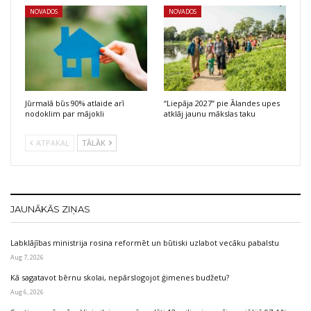
NOVADOS
NOVADOS
Jūrmalā būs 90% atlaide arī
“Liepāja 2027” pie Ālandes upes
nodoklim par mājokli
atklāj jaunu mākslas taku
ATPAKAĻ
TĀLĀK
JAUNĀKĀS ZIŅAS
Labklājības ministrija rosina reformēt un būtiski uzlabot vecāku pabalstu
Aug 7, 2026
Kā sagatavot bērnu skolai, nepārslogojot ģimenes budžetu?
Aug 6, 2026