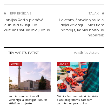
IEPRIEKŠĒJAIS
TĀLĀK
Latvijas Radio piedāvā
Levitam jāatvainojas lielai
jaunus diskusiju un
daļai vēlētāju – viņš tiem
kultūras satura raidījumus
norādījis, ka viņi balsojuši
nepareizi
TEV VARĒTU PATIKT
Vairāk No Autora
NOVADOS
NOVADOS
Valmieras novadā uzsāk
Mālpils Zemeņu svētki piedāvās
vērienīgu laikmetīgās kultūras
plašu programmu dažādām
attīstības projektu
gaumēm un paaudzēm