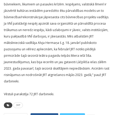
būvniekiem, likumiem un pasaules krīzēm. Iespējams, valstiskā līmenī ir
jāizvērtē kultūras iestādēm paredzēto ēku pārvaldības modelis un to
būvniecībai/rekonstrukcijai jāpiesaista cits būvniecības projektu vadītājs.
Ja VNĪ patstāvīgi nespēj apzināt sava organizētā un pārvaldītā procesa
trūkumus un neredz iespēju, kādi uzlabojumi ir jāveic, valsts institūcijām,
kuru pakļautībā VNĪ darbojas, ir jāiesaistās. Mēs atbalstām JRT
mākslinieciskā vadītāja Alvja Hermaņa š.g. 18. janvārī publiskoto
paziņojumu un vēlreiz apliecinām, ka februārī JRT notiks pēdējā
pirmizrāde šajā sezonā teātra pagaidu telpās Miera ielā 58a.
Jauniestudējumus, kas bija iecerēti un jau gatavoti Lāčplēša ielas zālēm
2023. gada pavasarī, šajā sezonā skatītājiem nepiedāvāsim. Aicinām rast
risinājumus un nodrošināt JRT atgriešanos mājās 2023. gadā,” pauž JRT
darbinieki.
Vēstuli parakstīja 72 JRT darbinieki.
JRT