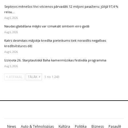
Septiņos mēnešos Vivi vilcienos pārvadāti 12 miljoni pasažieru; jūlijā 97,4 %
reisu…
Aug 6, 2026
Naudas glabāšana mājās var izmaksāt simtiem eiro gadā
Aug 6, 2026
Katrs desmitais mājokļa kredīta pieteikums tiek noraidīts negatīvas
kredītvēstures dēļ
Aug 6, 2026
Izziņota 26. Starptautiskā Baha kamermūzikas festivāla programma
Aug 5, 2026
ATPAKAĻ
TĀLĀK
1 no 1 243
News
Auto & Tehnoloģijas
Kultūra
Politika
Bizness
Pasaulē