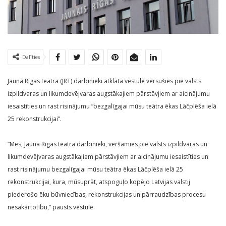
Dalīties
Jaunā Rīgas teātra (JRT) darbinieki atklātā vēstulē vērsušies pie valsts
izpildvaras un likumdevējvaras augstākajiem pārstāvjiem ar aicinājumu
iesaistīties un rast risinājumu “bezgalīgajai mūsu teātra ēkas Lāčplēša ielā
25 rekonstrukcijai”.
“Mēs, Jaunā Rīgas teātra darbinieki, vēršamies pie valsts izpildvaras un
likumdevējvaras augstākajiem pārstāvjiem ar aicinājumu iesaistīties un
rast risinājumu bezgalīgajai mūsu teātra ēkas Lāčplēša ielā 25
rekonstrukcijai, kura, mūsuprāt, atspoguļo kopējo Latvijas valstij
piederošo ēku būvniecības, rekonstrukcijas un pārraudzības procesu
nesakārtotību,” pausts vēstulē.