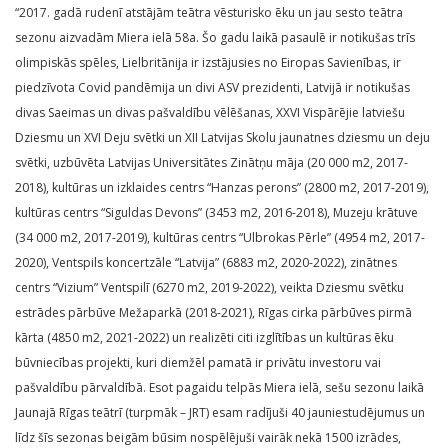
“2017. gadā rudenī atstājām teātra vēsturisko ēku un jau sesto teātra
sezonu aizvadām Miera ielā 58a. Šo gadu laikā pasaulē ir notikušas trīs
olimpiskās spēles, Lielbritānija ir izstājusies no Eiropas Savienības, ir
piedzīvota Covid pandēmija un divi ASV prezidenti, Latvijā ir notikušas
divas Saeimas un divas pašvaldību vēlēšanas, XXVI Vispārējie latviešu
Dziesmu un XVI Deju svētki un XII Latvijas Skolu jaunatnes dziesmu un deju
svētki, uzbūvēta Latvijas Universitātes Zinātņu māja (20 000 m2, 2017-
2018), kultūras un izklaides centrs “Hanzas perons” (2800 m2, 2017-2019),
kultūras centrs “Siguldas Devons” (3453 m2, 2016-2018), Muzeju krātuve
(34 000 m2, 2017-2019), kultūras centrs “Ulbrokas Pērle” (4954 m2, 2017-
2020), Ventspils koncertzāle “Latvija” (6883 m2, 2020-2022), zinātnes
centrs “Vizium” Ventspilī (6270 m2, 2019-2022), veikta Dziesmu svētku
estrādes pārbūve Mežaparkā (2018-2021), Rīgas cirka pārbūves pirmā
kārta (4850 m2, 2021-2022) un realizēti citi izglītības un kultūras ēku
būvniecības projekti, kuri diemžēl pamatā ir privātu investoru vai
pašvaldību pārvaldībā. Esot pagaidu telpās Miera ielā, sešu sezonu laikā
Jaunajā Rīgas teātrī (turpmāk – JRT) esam radījuši 40 jauniestudējumus un
līdz šīs sezonas beigām būsim nospēlējuši vairāk nekā 1500 izrādes,