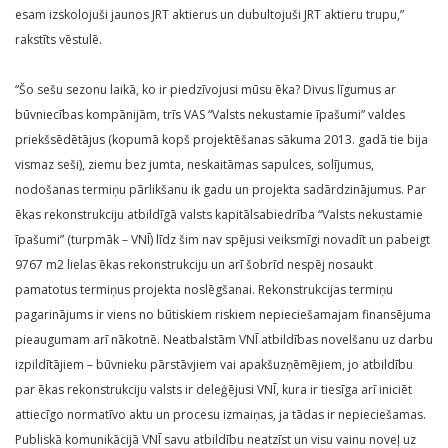
esam izskolojuši jaunos JRT aktierus un dubultojuši JRT aktieru trupu,”
rakstīts vēstulē.
“Šo sešu sezonu laikā, ko ir piedzīvojusi mūsu ēka? Divus līgumus ar
būvniecības kompānijām, trīs VAS “Valsts nekustamie īpašumi” valdes
priekšsēdētājus (kopumā kopš projektēšanas sākuma 2013. gadā tie bija
vismaz seši), ziemu bez jumta, neskaitāmas sapulces, solījumus,
nodošanas termiņu pārlikšanu ik gadu un projekta sadārdzinājumus. Par
ēkas rekonstrukciju atbildīgā valsts kapitālsabiedrība “Valsts nekustamie
īpašumi” (turpmāk – VNĪ) līdz šim nav spējusi veiksmīgi novadīt un pabeigt
9767 m2 lielas ēkas rekonstrukciju un arī šobrīd nespēj nosaukt
pamatotus termiņus projekta noslēgšanai. Rekonstrukcijas termiņu
pagarinājums ir viens no būtiskiem riskiem nepieciešamajam finansējuma
pieaugumam arī nākotnē. Neatbalstām VNĪ atbildības novelšanu uz darbu
izpildītājiem – būvnieku pārstāvjiem vai apakšuzņēmējiem, jo atbildību
par ēkas rekonstrukciju valsts ir deleģējusi VNĪ, kura ir tiesīga arī iniciēt
attiecīgo normatīvo aktu un procesu izmaiņas, ja tādas ir nepieciešamas.
Publiskā komunikācijā VNĪ savu atbildību neatzīst un visu vainu noveļ uz