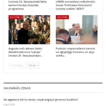
Izziņota 26. Starptautiskā Baha
LNMM norisināsies mākslinieču
kamermūzikas festivāla
dueta “Poētiskais Robotisms”
programma
veidota izstāde “AERO”
KULTŪRA
KULTŪRA
Augusta vidū sāksies Valsts
Puntulis: nepieciešams vienots
Akadēmiskā kora “Latvija”
un ilgtspējīgs Dziesmu un deju
lolotais 29. Starptautiskais…
svētku…
ATPAKAĻ
TĀLĀK
JAUNĀKĀS ZIŅAS
Kā sagatavot bērnu skolai, nepārslogojot ģimenes budžetu?
Aug 6, 2026