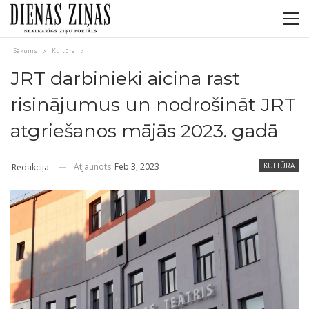
Sākums
Kultūra
JRT darbinieki aicina rast
risinājumus un nodrošināt JRT
atgriešanos mājās 2023. gadā
Atjaunots
Feb 3, 2023
KULTŪRA
Redakcija