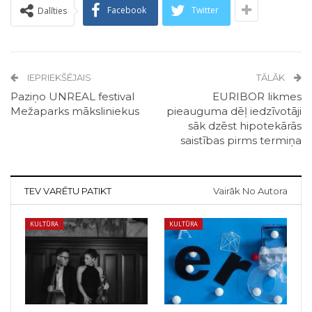
Facebook
Twitter
Dalīties
IEPRIEKŠĒJAIS
TĀLĀK
Paziņo UNREAL festival
EURIBOR likmes
Mežaparks māksliniekus
pieauguma dēļ iedzīvotāji
sāk dzēst hipotekārās
saistības pirms termiņa
TEV VARĒTU PATIKT
Vairāk No Autora
KULTŪRA
KULTŪRA