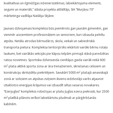
kvalitatīvas un ilgmūžīgas inženiersistēmas, labiekārtojuma elementi,
segumi un materiāli,” stāsta projekta attīstītājs, SIA “Murjāņu 70”
mārketinga vadītāja Natālija Sējāne.
Jaunais dzīvojamais komplekss būs piemērots gan jaunām ģimenēm, gan
vienmēr aizņemtiem profesionāļiem un senioriem, kuri izbauda pelnītu
atpūtu. Netālu atrodas bērnudārzs, skola, veikali un sabiedriskā
transporta pietura. Kompleksa teritorijā tiks iekārtoti vairāki bērnu rotaļu
laukumi, bet vairākās sekcijās pie kāpņu telpām pirmajā stāvā paredzētas
ratiņu novietnes. Sportiska dzīvesveida cienītājus gaida vairāk nekā 600
2
m
plaša aktīvā sporta zona ar āra trenažieriem, skriešanas celiņiem un
2
konstrukciju skrituļdēļu piekritējiem. Savukārt 5000 m
plašajā ainaviskajā
zonā ar soliņiem un atpūtas zviļņiem ikviens iedzīvotājs varēs atjaunot
iztukšotos enerģijas krājumus vai izbaudīt siltas vasaras novakares.
“Ezerjuglas” komplekss robežojas ar plašu Juglas ezera piekrasti, kur 2500
2
m
platībā plānots ierīkot labiekārtotu pludmali ar pārģērbšanās
kabīnēm.