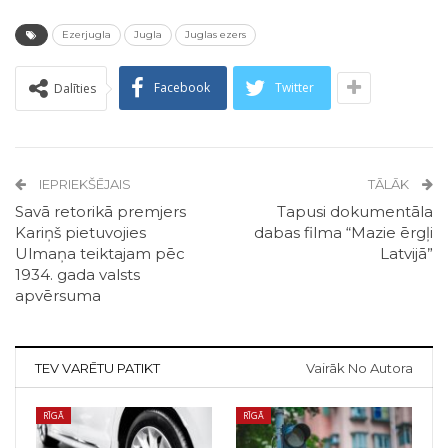
Ezerjugla
Jugla
Juglas ezers
Facebook
Twitter
Dalīties
IEPRIEKŠĒJAIS
TĀLĀK
Savā retorikā premjers
Tapusi dokumentāla
Kariņš pietuvojies
dabas filma “Mazie ērgļi
Ulmaņa teiktajam pēc
Latvijā”
1934. gada valsts
apvērsuma
TEV VARĒTU PATIKT
Vairāk No Autora
RĪGĀ
RĪGĀ