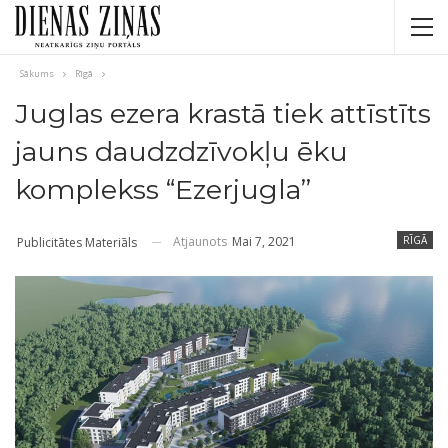
Sākums
Rīgā
Juglas ezera krastā tiek attīstīts
jauns daudzdzīvokļu ēku
komplekss “Ezerjugla”
Atjaunots
Mai 7, 2021
RĪGĀ
Publicitātes Materiāls