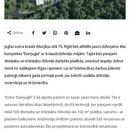
Dalīties
Juglas ezera krastā (Murjāņu ielā 70, Rīgā) tiek attīstīts jauns dzīvojamo ēku
komplekss “Ezerjugla” ar 8 daudzdzīvokļu mājām. Tajās būs pieejami
divistabu un trīsistabu dzīvokļi dažādās platībās, sniedzot iespēju dzīvot
vienā no zaļākajiem Rīgas rajoniem. Lai arī būvniecības darbus plānots
pabeigt nākamā gada pirmajā pusē, jau šobrīd uzsākta dzīvokļu
rezervācija un tirdzniecība.
“Dzīve “Ezerjuglā” ir kā atpūta pašiem uz savas salas mežu ielokā. Tās ir
astoņas četrstāvu ēkas labiekārtotā, drošā teritorijā, kur pieejami vairāk
2
nekā 500 divistabu un trīsistabu dzīvokļu 44–102 m
platībā, vairums – ar
plašiem balkoniem. Iedzīvotāju ērtībām plānots izbūvēt 535 virszemes un
pazemes autostāvvietas. Ēku projektēšanā un būvniecībā izmantotas