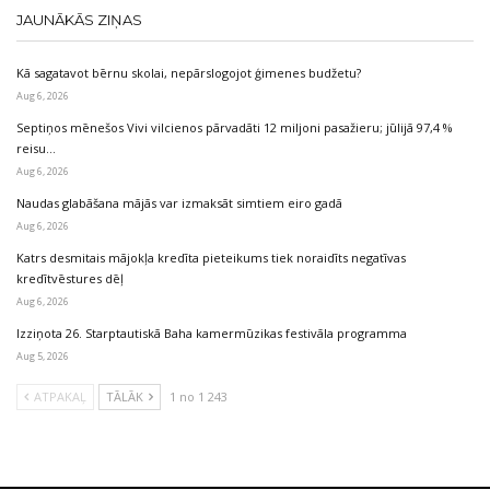
JAUNĀKĀS ZIŅAS
Kā sagatavot bērnu skolai, nepārslogojot ģimenes budžetu?
Aug 6, 2026
Septiņos mēnešos Vivi vilcienos pārvadāti 12 miljoni pasažieru; jūlijā 97,4 %
reisu…
Aug 6, 2026
Naudas glabāšana mājās var izmaksāt simtiem eiro gadā
Aug 6, 2026
Katrs desmitais mājokļa kredīta pieteikums tiek noraidīts negatīvas
kredītvēstures dēļ
Aug 6, 2026
Izziņota 26. Starptautiskā Baha kamermūzikas festivāla programma
Aug 5, 2026
ATPAKAĻ
TĀLĀK
1 no 1 243