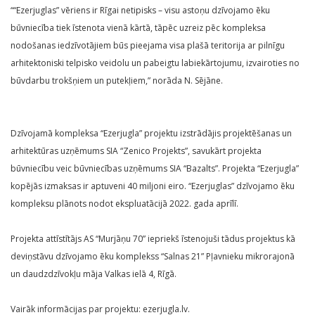
““Ezerjuglas” vēriens ir Rīgai netipisks – visu astoņu dzīvojamo ēku
būvniecība tiek īstenota vienā kārtā, tāpēc uzreiz pēc kompleksa
nodošanas iedzīvotājiem būs pieejama visa plašā teritorija ar pilnīgu
arhitektoniski telpisko veidolu un pabeigtu labiekārtojumu, izvairoties no
būvdarbu trokšņiem un putekļiem,” norāda N. Sējāne.
Dzīvojamā kompleksa “Ezerjugla” projektu izstrādājis projektēšanas un
arhitektūras uzņēmums SIA “Zenico Projekts”, savukārt projekta
būvniecību veic būvniecības uzņēmums SIA “Bazalts”. Projekta “Ezerjugla”
kopējās izmaksas ir aptuveni 40 miljoni eiro. “Ezerjuglas” dzīvojamo ēku
kompleksu plānots nodot ekspluatācijā 2022. gada aprīlī.
Projekta attīstītājs AS “Murjāņu 70” iepriekš īstenojuši tādus projektus kā
deviņstāvu dzīvojamo ēku komplekss “Salnas 21” Pļavnieku mikrorajonā
un daudzdzīvokļu māja Valkas ielā 4, Rīgā.
Vairāk informācijas par projektu: ezerjugla.lv.