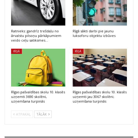
Ratnieks: gandrīz trešdaļu no
Rīgā sākti darbi pie jaunu
ārvalstu pilsoņu pārkāpumiem
luksoforu objektu izbūves
veido ceļu satiksmes…
RĪGĀ
RĪGĀ
Rīgas pašvaldības skolu 10. klasēs
Rīgas pašvaldības skolu 10. klasēs
uzņemti 3690 skolēni,
uzņemti jau 3067 skolēni;
uzņemšana turpinās
uzņemšana turpinās
ATPAKAĻ
TĀLĀK