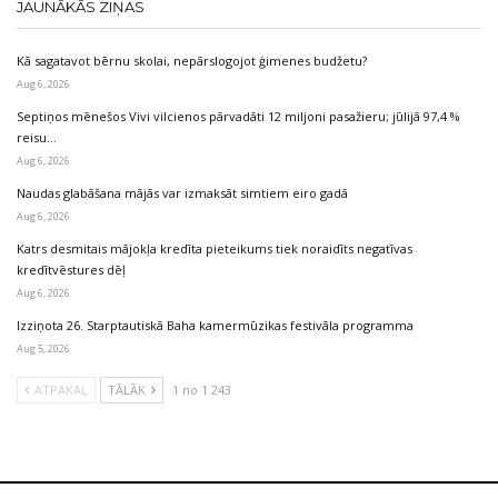
JAUNĀKĀS ZIŅAS
Kā sagatavot bērnu skolai, nepārslogojot ģimenes budžetu?
Aug 6, 2026
Septiņos mēnešos Vivi vilcienos pārvadāti 12 miljoni pasažieru; jūlijā 97,4 %
reisu…
Aug 6, 2026
Naudas glabāšana mājās var izmaksāt simtiem eiro gadā
Aug 6, 2026
Katrs desmitais mājokļa kredīta pieteikums tiek noraidīts negatīvas
kredītvēstures dēļ
Aug 6, 2026
Izziņota 26. Starptautiskā Baha kamermūzikas festivāla programma
Aug 5, 2026
ATPAKAĻ
TĀLĀK
1 no 1 243