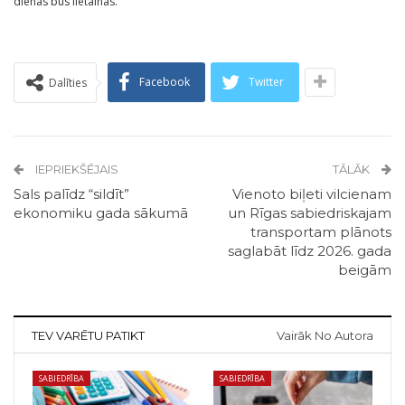
dienas būs lietainas.
Facebook
Twitter
Dalīties
IEPRIEKŠĒJAIS
TĀLĀK
Sals palīdz “sildīt”
Vienoto biļeti vilcienam
ekonomiku gada sākumā
un Rīgas sabiedriskajam
transportam plānots
saglabāt līdz 2026. gada
beigām
TEV VARĒTU PATIKT
Vairāk No Autora
SABIEDRĪBA
SABIEDRĪBA