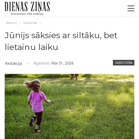
Sākums
Sabiedrība
Jūnijs sāksies ar siltāku, bet
lietainu laiku
Atjaunots
Mai 31, 2026
SABIEDRĪBA
Redakcija