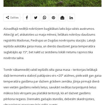
Dalīties
Aizvadītajā nedēļā nokrišņiem bagātākais laiks bija valsts austrumos.
Attiecīgi arī, atskatoties uz maija mēnesi, lielākais nokrišņu daudzums
reģistrēts Madonas, Piedrujas un Dagdas novērojumu stacijās. Latvijā
ieplūda aukstāka gaisa masa, un dienās daudzviet gaisa temperatūra
saglabājās ap 15°, bet naktī uz sestdienu lokāli rietumu rajonos tika
novērota salna.
Tomēr nākamnedēļ valstī ieplūdīs silta gaisa masa – teritorijas lielākajā
daļā termometra stabiņš pakāpsies virs +20° atzīmes, piekrastē gan gaisa
temperatūra gaidāma par dažiem grādiem zemāka. Jūnija pirmajā dienā
vien vietām gaidāms neliels lietus, savukārt nedēļas turpinājumā lietus
mākoņi būs vērojami jau plašākā teritorijā, kā arī dažviet gaidāms
pērkona negaiss. Diennakts gaišajās stundās, debesīm skaidrojoties,
ultravioletais starojums būs vidēji augsts.