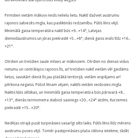
Pirmdien vietām mākoņi nesīs nelielu lietu. Naktī dažviet austrumu
rajonos sabiezēs migla, kas pasliktinās redzamību. Pūtīs lēns vējš.
Minimālā gaisa temperatūra naktī būs +9…+14°, Latvijas
dienvidaustrumos un jūras piekrastē +5…+8°, dienā gaiss iesils līdz +16…
+21°.
Otrdien un trešdien saule mīsies ar mākoņiem. Otrdien no dienas vidus
rietumu un centrālajos rajonos līs, arī trešdien naktī vietām vēl gaidāms
lietus, savukārt dienā līs jau plašākā teritorijā, vietām iespējams arī
pērkona negaiss. Pūšot lēnam vējam, naktīs vietām veidosies migla.
Naktis kļūs siltākas, un minimālā gaisa temperatūra būs pārsvarā +8…
+13°, dienās termometra stabiņš sasniegs +20…+24° atzīmi, Kurzemes
piekrastē +15…+20°.
Nedēļas otrajā pusē turpināsies vasarīgi silts laiks. Pūtīs lēns līdz mērens
austrumu puses vējš. Tomēr pastiprināsies plaša ciklona ietekme, tādēļ