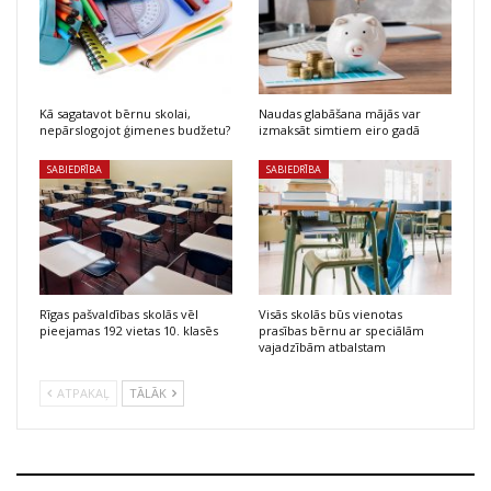
Kā sagatavot bērnu skolai,
Naudas glabāšana mājās var
nepārslogojot ģimenes budžetu?
izmaksāt simtiem eiro gadā
SABIEDRĪBA
SABIEDRĪBA
Rīgas pašvaldības skolās vēl
Visās skolās būs vienotas
pieejamas 192 vietas 10. klasēs
prasības bērnu ar speciālām
vajadzībām atbalstam
ATPAKAĻ
TĀLĀK