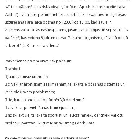
svīst un pārkaršanas risks pieaug,” brīdina Apotheka farmaceite Laila
Zālīte. “Ja vien ir iespējams, ieteiktu karstā laikā izvairīties no ilgstošas
uzturēšanās ārā laika posmā no 12.00 līdz 15.00, kad saule ir
visintensīvākā. Ja tas nav iespējams, jāsamazina kafijas un stipras tējas
patēriņš, kas veicina šķidruma izvadīšanu no organisma, tā vietā dienā
izdzerot 1,5-3 litrus tīra ūdens.”
Pārkaršanas riskam visvairāk pakļauti:
 seniori;
 jaundzimušie un zīdaiņi;
 cilvēki ar hroniskām saslimšanām, tai skaitā elpošanas sistēmas un
kardioloģiskām problēmām;
 tie, kuri alkoholu lieto pārmērīgā daudzumā;
 cilvēki ar pārvietošanās traucējumiem;
 fiziski aktīvie, tai skaitā sportisti un lauksaimnieki, dārznieki vai citu
profesiju pārstāvji, kuri veic fiziski smagu darbu ārā.
Kā sniegt pirmo palīdzību saulē pārkarsušajam?