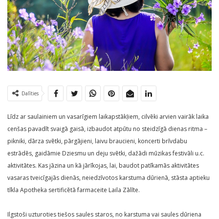
Dalīties
Līdz ar saulainiem un vasarīgiem laikapstākļiem, cilvēki arvien vairāk laika
cenšas pavadīt svaigā gaisā, izbaudot atpūtu no steidzīgā dienas ritma –
pikniki, dārza svētki, pārgājieni, laivu braucieni, koncerti brīvdabu
estrādēs, gaidāmie Dziesmu un deju svētki, dažādi mūzikas festivāli u.c.
aktivitātes. Kas jāzina un kā jārīkojas, lai, baudot patīkamās aktivitātes
vasaras tveicīgajās dienās, neiedzīvotos karstuma dūrienā, stāsta aptieku
tīkla Apotheka sertificētā farmaceite Laila Zālīte.
Ilgstoši uzturoties tiešos saules staros, no karstuma vai saules dūriena