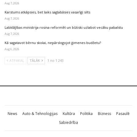
Aug 7, 2026
Karstums atkāpsies, bet laiks saglabāsies vasarīgi silts
Aug 7, 2026
Labklājības ministrija rosina reformēt un būtiski uzlabot vecāku pabalstu
Aug 7, 2026
Kā sagatavot bērnu skolai, nepārslogojot ģimenes budžetu?
Aug 6, 2026
ATPAKAĻ
TĀLĀK
1 no 1 243
News
Auto & Tehnoloģijas
Kultūra
Politika
Bizness
Pasaulē
Sabiedrība