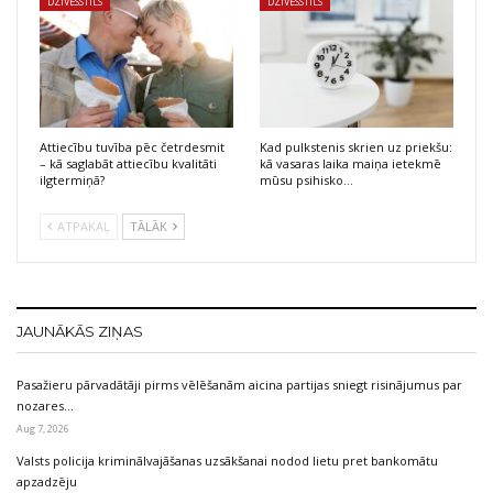
DZĪVESSTILS
DZĪVESSTILS
Attiecību tuvība pēc četrdesmit
Kad pulkstenis skrien uz priekšu:
– kā saglabāt attiecību kvalitāti
kā vasaras laika maiņa ietekmē
ilgtermiņā?
mūsu psihisko…
ATPAKAĻ
TĀLĀK
JAUNĀKĀS ZIŅAS
Pasažieru pārvadātāji pirms vēlēšanām aicina partijas sniegt risinājumus par
nozares…
Aug 7, 2026
Valsts policija kriminālvajāšanas uzsākšanai nodod lietu pret bankomātu
apzadzēju