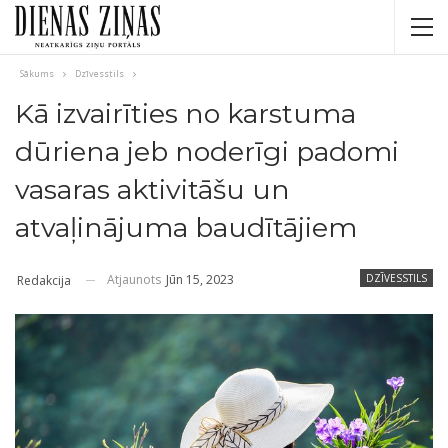
Sākums
Dzīvesstils
Kā izvairīties no karstuma
dūriena jeb noderīgi padomi
vasaras aktivitāšu un
atvaļinājuma baudītājiem
Atjaunots
Jūn 15, 2023
DZĪVESSTILS
Redakcija