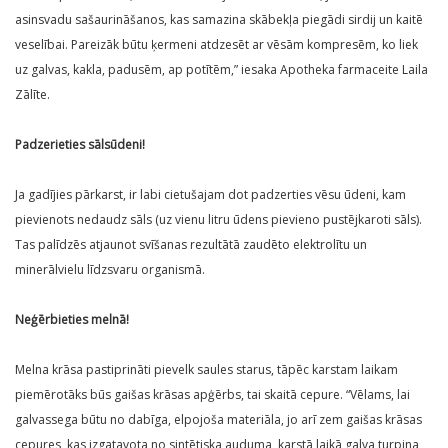
asinsvadu sašaurināšanos, kas samazina skābekļa piegādi sirdij un kaitē
veselībai. Pareizāk būtu ķermeni atdzesēt ar vēsām kompresēm, ko liek
uz galvas, kakla, padusēm, ap potītēm,” iesaka Apotheka farmaceite Laila
Zālīte.
Padzerieties sālsūdeni!
Ja gadījies pārkarst, ir labi cietušajam dot padzerties vēsu ūdeni, kam
pievienots nedaudz sāls (uz vienu litru ūdens pievieno pustējkaroti sāls).
Tas palīdzēs atjaunot svīšanas rezultātā zaudēto elektrolītu un
minerālvielu līdzsvaru organismā.
Neģērbieties melnā!
Melna krāsa pastiprināti pievelk saules starus, tāpēc karstam laikam
piemērotāks būs gaišas krāsas apģērbs, tai skaitā cepure. “Vēlams, lai
galvassega būtu no dabīga, elpojoša materiāla, jo arī zem gaišas krāsas
cepures, kas izgatavota no sintētiska auduma, karstā laikā galva turpina