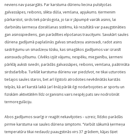
neviens nav pasargāts. Par karstuma dūrienu liecina pulsējošas
galvassāpes, reibonis, slikta dūša, vemšana, apjukums. Ķermenim
pārkarstot, sirds tiek pārslogota, jo tai ir jāpumpē vairāk asinis, lai
darbinātu ķermeņa dzesēšanas sistēmu, kā rezultātā var paaugstināties
gan asinsspiediens, gan parādīties elpošanas traucējumi. Savukārt saules
dūriena gadījumā paplašinās galvas smadzeņu asinsvadi, radot asins
sastrēgumu un smadzeņu tūsku, kas smagākos gadījumos var izraisīt
asinsvadu plīsumu. Cilvēks izjūt vājumu, nespēku, miegainību, ķermeni
pārklāj auksti sviedri, parādās galvassāpes, reibonis, vemšana, paātrināta
sirdsdarbība. Turklāt karstuma dūrienu var piedzīvot, ne tikai uzturoties
tiešajos saules staros, bet arī ilgstoši atrodoties nevēdinātās karstās
telpās, kā arī karstā laikā (arī ēnā) pārāk ilgi nodarbojoties ar sportu un
fiziskām aktivitātēm līdz organisms vairs nespēj pats sev nodrošināt
termoregulāciju.
Abos gadījumos svarīgi ir reaģēt nekavējoties – uzreiz, līdzko parādās
pirmie karstuma vai saules dūriena simptomi. “Varbūt sākumā ķermeņa
temperatūra tikai nedaudz paaugstinās virs 37 grādiem, kājas šķiet