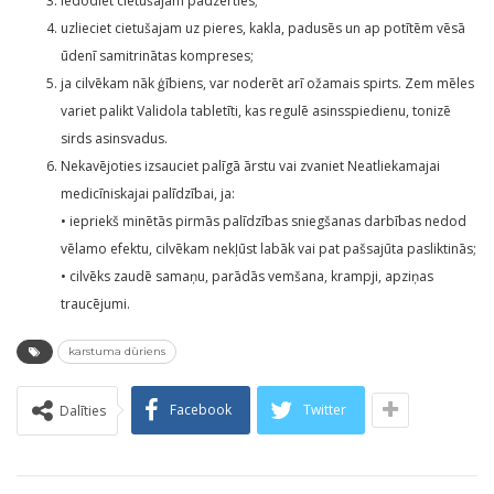
iedodiet cietušajam padzerties;
uzlieciet cietušajam uz pieres, kakla, padusēs un ap potītēm vēsā
ūdenī samitrinātas kompreses;
ja cilvēkam nāk ģībiens, var noderēt arī ožamais spirts. Zem mēles
variet palikt Validola tabletīti, kas regulē asinsspiedienu, tonizē
sirds asinsvadus.
Nekavējoties izsauciet palīgā ārstu vai zvaniet Neatliekamajai
medicīniskajai palīdzībai, ja:
• iepriekš minētās pirmās palīdzības sniegšanas darbības nedod
vēlamo efektu, cilvēkam nekļūst labāk vai pat pašsajūta pasliktinās;
• cilvēks zaudē samaņu, parādās vemšana, krampji, apziņas
traucējumi.
karstuma dūriens
Facebook
Twitter
Dalīties