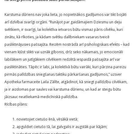
Karstuma dūriens nav joka lieta, jo nopietnākos gadījumos var tikt bojāti
arī dzīvībai svarīgi orgāni. “Runājot par gaidāmajiem Dziesmu un deju
svētkiem, ir svarīgi, lai kolektīva ietvaros būtu vismaz pāris cilvēku, kuri
zinātu, kā rīkoties, ja kādam svētku dalībniekam vasaras tveicē
pasliktinājusies pašsajūta. Reizēm nostrādā arī psiholoģiskais efekts – kad
vienam kļūst slikti vai uznāk ģībonis, drīz seko nākamais, jo emocionāli
labilākiem un jutīgākiem cilvēkiem redzētā iespaidā pašsajūta arī var
pasliktināties. Tāpēc ir labi, ja kolektīvā būtu vairāki, kuri pārzina pareizu
pirmās palīdzības sniegšanas taktiku pārkaršanas gadījumos,” uzsver
Apotheka farmaceite Laila Zālīte, atgādinot, kā sniegt palīdzību cilvēkam,
ja ir aizdomas par saules vai karstuma dūrienu, un kad ar steigu būtu
jāizsauc neatliekamā medicīniskā palīdzība.
Rīcības plāns:
novietojiet cietušo ēnā, vēsākā vietā;
apguldiet cietušo tā, lai galvgalis ir augstāk par kājām;