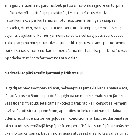
smagas un jūtams nogurums, bet, ja šos simptomus ignorē un turpina
iesākto darbību, situācija pasliktinās, izraisot arī citus daudz
nepatīkamākus pārkaršanas simptomus, piemēram, galvassāpes,
nespēku, drudzi, paaugstinātu temperatūru, krampjus, reiboni, vemšanu,
vājumu, apjukumu. Kamēr ķermenis svīst, tas vēl spēj pats sevi dzesēt.
Tiklīdz svīšana mitējas un cilvēks jūtas slikti, šis uzskatāms par nopietnu
pārkaršanas simptomu, kad nepieciešama medicīniskā palīdzība,” uzsver
Apotheka sertificētā farmaceite Laila Zālīte.
Nedzesējiet pārkarsušo ķermeni pārāk strauji!
Ja gadījies piedzīvot pārkaršanu, nekavējoties jāmeklē kāda ēnaina vieta,
jāatbrīvojas no šaura, spiedoša apģērba un maziem malciņiem jādzer
vēss ūdens. “Nebūtu ieteicams rīkoties pārāk radikāli, cenšoties ķermeni
atvēsināt ļoti strauji, piemēram, aplejoties ar lielu daudzumu ledaina
ūdens, lecot ūdenstilpē vai guļot zem kondicioniera, kas tiek darbināts ar
pilnu jaudu viszemākajā iespējamā temperatūrā. Karstumā jāuzmanās ne
tikai no pārkaršanas, bet arī no straujas atdzesēšanas, jo tas var veicināt