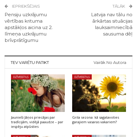
IEPRIEKŠĒJAIS
TĀLĀK
Pensiju uzkrājumu
Latvija nav tālu no
vērtības krituma
ārkārtas situācijas
apstākļos aicina uz 2.
lauksaimniecībā
līmeņa uzkrājumu
sausuma dēļ
brīvprātīgumu
TEV VARĒTU PATIKT
Vairāk No Autora
DZĪVESSTILS
DZĪVESSTILS
Jaunieši Jāņos priecājas par
Grila sezona: kā sagatavoties
tradīcijām, vidējā paaudze – par
garajiem vasaras vakariem?
iespēju atpūsties