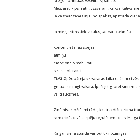
Miegs – psihiskās veselības pamats
Mēs, ārsti – psihiatri, uzsveram, ka kvalitatīvs 
laikā smadzenes atjauno spēkus, apstrādā dienas 
Ja miega ritms tiek izjaukts, tas var ietekmēt:
koncentrēšanās spējas
atmiņu
emocionālo stabilitāti
stresa toleranci
Tieši tāpēc pāreja uz vasaras laiku dažiem cilvēk
grūtības iemigt vakarā. Īpaši jutīgi pret šīm izma
vai trauksmes.
Zinātniskie pētījumi rāda, ka cirkadiāna ritma t
samazināt cilvēka spēju regulēt emocijas. Miega t
Kā gan viena stunda var būt tik nozīmīga?