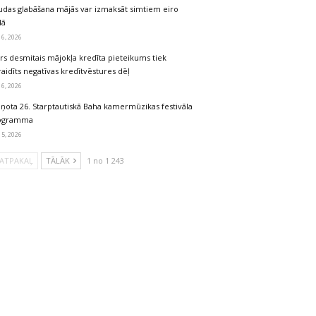
udas glabāšana mājās var izmaksāt simtiem eiro
dā
 6, 2026
rs desmitais mājokļa kredīta pieteikums tiek
aidīts negatīvas kredītvēstures dēļ
 6, 2026
iņota 26. Starptautiskā Baha kamermūzikas festivāla
ogramma
 5, 2026
ATPAKAĻ
TĀLĀK
1 no 1 243