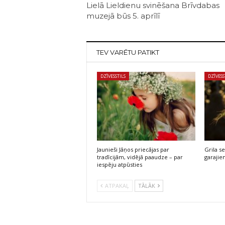
Lielā Lieldienu svinēšana Brīvdabas
muzejā būs 5. aprīlī
TEV VARĒTU PATIKT
DZĪVESSTILS
DZĪVESS
Jaunieši Jāņos priecājas par
Grila s
tradīcijām, vidējā paaudze – par
garajie
iespēju atpūsties
ATPAKAĻ
TĀLĀK