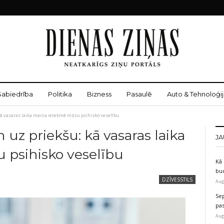
Sabiedrība
Politika
Bizness
Pasaulē
Auto & Tehnoloģij
 kā vasaras laika maiņa ietekmē mūsu psihisko veselību
 uz priekšu: kā vasaras laika
JA
 psihisko veselību
Kā 
bu
DZĪVESSTILS
Aug
Sep
pas
Aug