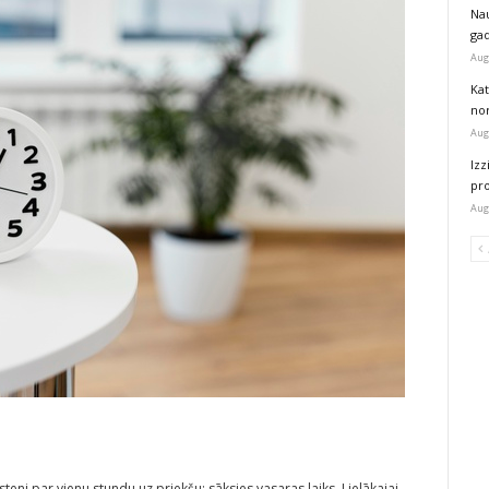
Na
ga
Aug
Kat
nor
Aug
Izz
pr
Aug
steni par vienu stundu uz priekšu: sāksies vasaras laiks. Lielākajai