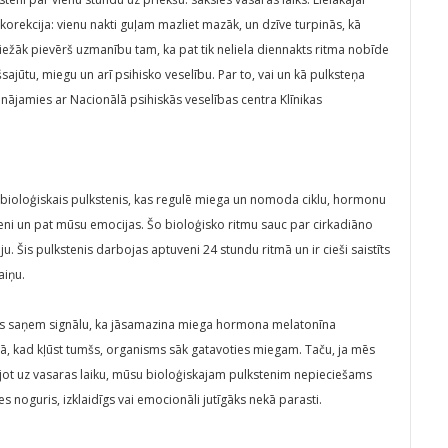
ka korekcija: vienu nakti guļam mazliet mazāk, un dzīve turpinās, kā
ežāk pievērš uzmanību tam, ka pat tik neliela diennakts ritma nobīde
sajūtu, miegu un arī psihisko veselību. Par to, vai un kā pulksteņa
ājamies ar Nacionālā psihiskās veselības centra Klīnikas
 bioloģiskais pulkstenis, kas regulē miega un nomoda ciklu, hormonu
eni un pat mūsu emocijas. Šo bioloģisko ritmu sauc par cirkadiāno
ju. Šis pulkstenis darbojas aptuveni 24 stundu ritmā un ir cieši saistīts
aiņu.
es saņem signālu, ka jāsamazina miega hormona melatonīna
rā, kad kļūst tumšs, organisms sāk gatavoties miegam. Taču, ja mēs
ot uz vasaras laiku, mūsu bioloģiskajam pulkstenim nepieciešams
ies noguris, izklaidīgs vai emocionāli jutīgāks nekā parasti.