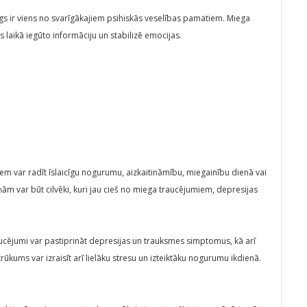
miegs ir viens no svarīgākajiem psihiskās veselības pamatiem. Miega
laikā iegūto informāciju un stabilizē emocijas.
iem var radīt īslaicīgu nogurumu, aizkaitināmību, miegainību dienā vai
iņām var būt cilvēki, kuri jau cieš no miega traucējumiem, depresijas
raucējumi var pastiprināt depresijas un trauksmes simptomus, kā arī
rūkums var izraisīt arī lielāku stresu un izteiktāku nogurumu ikdienā.