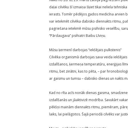
daļai cilvēku šī izmaiņa šķiet tikai neliela tehnis
ierasts. Tomēr pēdējos gados medicīna arvien bi
var ietekmēt cilvēka dabisko diennakts ritmu, paš
pagriešana ietekmē mūsu psihisko veselību, sarun
“Pārdaugava” psihiatri Baibu Līviņu.
Mūsu ķermenī darbojas “iekšējais pulkstenis”
Cilvēka organismā darbojas sava veida iekšējais
izdalīšanos, ķermeņa temperatūru, enerģijas līm
ritmu, bet zinātni, kas to pēta, – par hronobioloģi
ar gaismu un tumsu – dabisko dienas un nakts m
Kad no rīta acīs nonāk dienas gaisma, smadzen
izdalīšanās un jāaktivizē modrība. Savukārt vaka
pēkšņi mainām diennakts ritmu, piemēram, pārej
laiks, lai pielāgotos. Šajā periodā cilvēks var just