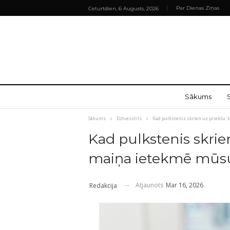
Par Dienas Ziņas
Ceturtdien, 6 Augusts, 2026
Sākums
Sākums
Dzīvesstils
Kad pulkstenis skrien uz priekšu:
Kad pulkstenis skrien
maiņa ietekmē mūsu
Atjaunots
Mar 16, 2026
Redakcija