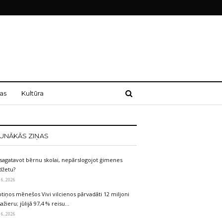
as
Kultūra
UNĀKĀS ZIŅAS
sagatavot bērnu skolai, nepārslogojot ģimenes
džetu?
 6, 2026
tiņos mēnešos Vivi vilcienos pārvadāti 12 miljoni
ažieru; jūlijā 97,4 % reisu…
 6, 2026