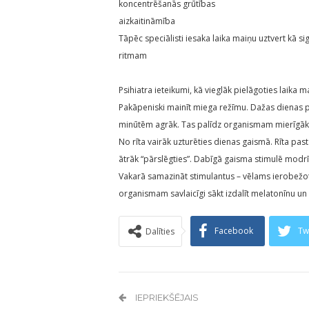
koncentrēšanās grūtības
aizkaitināmība
Tāpēc speciālisti iesaka laika maiņu uztvert kā 
ritmam
Psihiatra ieteikumi, kā vieglāk pielāgoties laika m
Pakāpeniski mainīt miega režīmu. Dažas dienas pi
minūtēm agrāk. Tas palīdz organismam mierīgāk 
No rīta vairāk uzturēties dienas gaismā. Rīta pas
ātrāk “pārslēgties”. Dabīgā gaisma stimulē modrī
Vakarā samazināt stimulantus – vēlams ierobežot 
organismam savlaicīgi sākt izdalīt melatonīnu u
Facebook
Tw
Dalīties
IEPRIEKŠĒJAIS