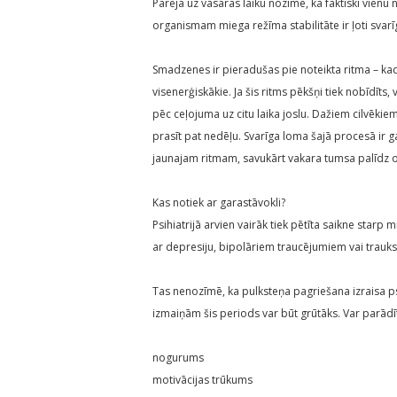
Pāreja uz vasaras laiku nozīmē, ka faktiski vienu
organismam miega režīma stabilitāte ir ļoti svarī
Smadzenes ir pieradušas pie noteikta ritma – ka
visenerģiskākie. Ja šis ritms pēkšņi tiek nobīdīts, v
pēc ceļojuma uz citu laika joslu. Dažiem cilvēkiem
prasīt pat nedēļu. Svarīga loma šajā procesā ir 
jaunajam ritmam, savukārt vakara tumsa palīdz 
Kas notiek ar garastāvokli?
Psihiatrijā arvien vairāk tiek pētīta saikne starp
ar depresiju, bipolāriem traucējumiem vai trauk
Tas nenozīmē, ka pulksteņa pagriešana izraisa ps
izmaiņām šis periods var būt grūtāks. Var parādīt
nogurums
motivācijas trūkums