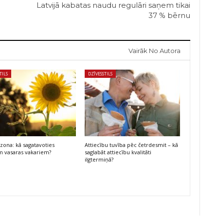
Latvijā kabatas naudu regulāri saņem tikai
37 % bērnu
Vairāk No Autora
TILS
DZĪVESSTILS
ezona: kā sagatavoties
Attiecību tuvība pēc četrdesmit – kā
m vasaras vakariem?
saglabāt attiecību kvalitāti
ilgtermiņā?