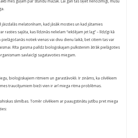
 nakti mēs guļam par stundu mazāk. Lai gan tas šķiet nenozīmīgi, mūsu
ga.
d jāizdalās melatonīnam, kad jāsāk mosties un kad jūtamies
ar rasties sajūta, kas līdzinās nelielam “iekšējam jet lag” – līdzīgi kā
 pielāgošanās notiek vienas vai divu dienu laikā, bet citiem tas var
gaismai. Rīta gaisma palīdz bioloģiskajam pulkstenim ātrāk pielāgoties
organismam savlaicīgi sagatavoties miegam.
 miegu, bioloģiskajiem ritmiem un garastāvokli. Ir zināms, ka cilvēkiem
smes traucējumiem bieži vien ir arī miega ritma problēmas.
ihiskas slimības. Tomēr cilvēkiem ar paaugstinātu jutību pret miega
ies: