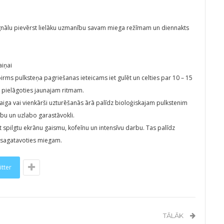
signālu pievērst lielāku uzmanību savam miega režīmam un diennakts
aiņai
rms pulksteņa pagriešanas ieteicams iet gulēt un celties par 10 – 15
pielāgoties jaunajam ritmam.
taiga vai vienkārši uzturēšanās ārā palīdz bioloģiskajam pulkstenim
bu un uzlabo garastāvokli.
spilgtu ekrānu gaismu, kofeīnu un intensīvu darbu. Tas palīdz
n sagatavoties miegam.
itter
TĀLĀK