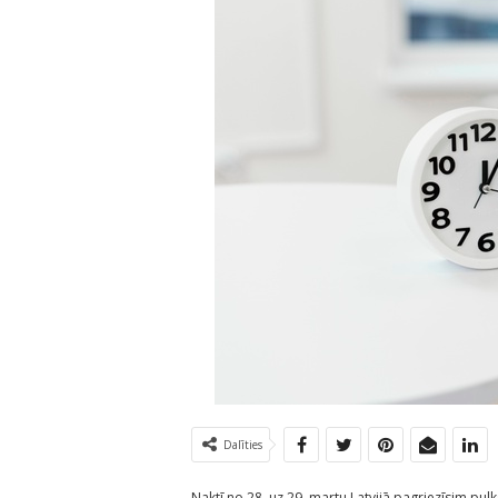
Dalīties
Naktī no 28. uz 29. martu Latvijā pagriezīsim pulk