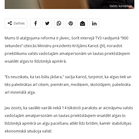
Valsts kanceleja
Dalīties
Mums šī atalgojuma reforma ir jāveic, šorīt intervijā TV3 raidijumā “900
sekundes” izteicās Ministru prezidents Krišjānis Kariņš (JV), noraidot
priekšlikumu valsts vadošajām amatpersonām un tautas priekšstāvjiem
iesaldēt algas to līdzšinējā apmērā.
“Es neuzskatu, ka tas būtu jādara,” sacīja Kariņš, turpinot, ka algas tiek un
tiks palielinātas arī citiem, piemēram, mediķiem, skolotājiem, palielināta
arī minimālā alga.
Jau ziņots, ka savākti vairāk nekā 14 tūkstoši parakstu ar aicinājumu valsts
vadošajām amatpersonām un tautas priekšstāvjiem iesaldēt algas to
līdzšinējā apmērā un algu pacelšanu atlikt līdz brīdim, kamēr stabilizējas
ekonomiskā situācija valstī.