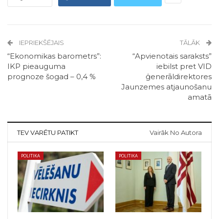
IEPRIEKŠĒJAIS
TĀLĀK
“Ekonomikas barometrs”:
“Apvienotais saraksts”
IKP pieauguma
iebilst pret VID
prognoze šogad – 0,4 %
ģenerāldirektores
Jaunzemes atjaunošanu
amatā
TEV VARĒTU PATIKT
Vairāk No Autora
POLITIKA
POLITIKA