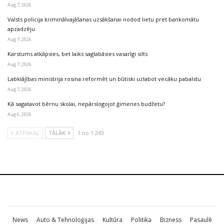
Aug 7, 2026
Valsts policija kriminālvajāšanas uzsākšanai nodod lietu pret bankomātu
apzadzēju
Aug 7, 2026
Karstums atkāpsies, bet laiks saglabāsies vasarīgi silts
Aug 7, 2026
Labklājības ministrija rosina reformēt un būtiski uzlabot vecāku pabalstu
Aug 7, 2026
Kā sagatavot bērnu skolai, nepārslogojot ģimenes budžetu?
Aug 6, 2026
ATPAKAĻ
TĀLĀK
1 no 1 243
News
Auto & Tehnoloģijas
Kultūra
Politika
Bizness
Pasaulē