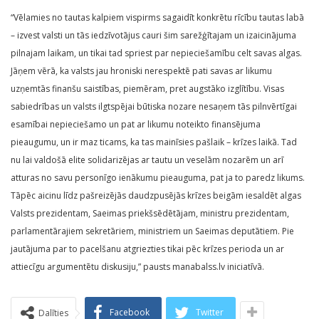
“Vēlamies no tautas kalpiem vispirms sagaidīt konkrētu rīcību tautas labā
– izvest valsti un tās iedzīvotājus cauri šim sarežģītajam un izaicinājuma
pilnajam laikam, un tikai tad spriest par nepieciešamību celt savas algas.
Jāņem vērā, ka valsts jau hroniski nerespektē pati savas ar likumu
uzņemtās finanšu saistības, piemēram, pret augstāko izglītību. Visas
sabiedrības un valsts ilgtspējai būtiska nozare nesaņem tās pilnvērtīgai
esamībai nepieciešamo un pat ar likumu noteikto finansējuma
pieaugumu, un ir maz ticams, ka tas mainīsies pašlaik – krīzes laikā. Tad
nu lai valdošā elite solidarizējas ar tautu un veselām nozarēm un arī
atturas no savu personīgo ienākumu pieauguma, pat ja to paredz likums.
Tāpēc aicinu līdz pašreizējās daudzpusējās krīzes beigām iesaldēt algas
Valsts prezidentam, Saeimas priekšsēdētājam, ministru prezidentam,
parlamentārajiem sekretāriem, ministriem un Saeimas deputātiem. Pie
jautājuma par to pacelšanu atgriezties tikai pēc krīzes perioda un ar
attiecīgu argumentētu diskusiju,” pausts manabalss.lv iniciatīvā.
Facebook
Twitter
Dalīties