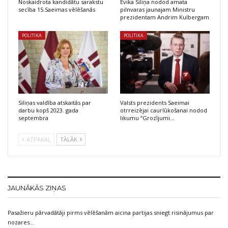
Noskaidrota kandidātu sarakstu
Evika Siliņa nodod amata
secība 15.Saeimas vēlēšanās
pilnvaras jaunajam Ministru
prezidentam Andrim Kulbergam
POLITIKA
POLITIKA
Siliņas valdība atskaitās par
Valsts prezidents Saeimai
darbu kopš 2023. gada
otrreizējai caurlūkošanai nodod
septembra
likumu “Grozījumi…
ATPAKAĻ
TĀLĀK
JAUNĀKĀS ZIŅAS
Pasažieru pārvadātāji pirms vēlēšanām aicina partijas sniegt risinājumus par
nozares…