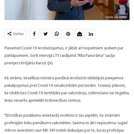
Valsts kanceleja
Dalīties
Pieņemot Covid-19 ierobežojumus, ir jābūt arī nopietniem sodiem par
pārkāpumiem, šorīt intervijā LTV raidījumā “Rīta Panorāma” sacīja
premjers Krišjānis Kariņš (JV).
Kā zināms, Veselības ministra piedāvā ierobežot iekštelpās pieejamos
pakalpojumus pret Covid-19 nevakcinētām personām. Tostarp plānots,
ka cilvēki bez Covid-19 sertifikāta par vakcināciju, izslimošanu vai negatīvu
testu nevarēs apmeklēt tirdzniecības centrus.
“[Drošības pasākumu ieviešanā] novēlots ir tas aspekts, ka zināmām
profesijām būtu pienākums vakcinēties. Saeima to ātri nepieņēma, tagad
mēs to ieviesīsim caur MK. Vēl notiek diskusijas par to, kuras profesijas