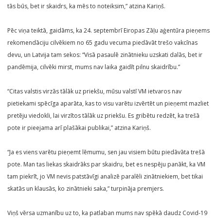
tās būs, bet ir skaidrs, ka mēs to noteiksim,” atzina Kariņš.
Pēc viņa teiktā, gaidāms, ka 24. septembrī Eiropas Zāļu aģentūra pieņems
rekomendāciju cilvēkiem no 65 gadu vecuma piedāvāt trešo vakcīnas
devu, un Latvija tam sekos: “Visā pasaulē zinātnieku uzskati dalās, bet ir
pandēmija, cilvēki mirst, mums nav laika gaidīt pilnu skaidrību.”
“Citas valstis virzās tālāk uz priekšu, mūsu valstī VM ietvaros nav
pietiekami spēcīga aparāta, kas to visu varētu izvērtēt un pieņemt mazliet
pretēju viedokli, lai virzītos tālāk uz priekšu. Es gribētu redzēt, ka trešā
pote ir pieejama arī plašākai publikai,” atzina Kariņš.
“Ja es viens varētu pieņemt lēmumu, sen jau visiem būtu piedāvāta trešā
pote. Man tas liekas skaidrāks par skaidru, bet es nespēju panākt, ka VM
tam piekrīt, jo VM nevis patstāvīgi analizē paralēli zinātniekiem, bet tikai
skatās un klausās, ko zinātnieki saka,” turpināja premjers.
Viņš vērsa uzmanību uz to, ka patlaban mums nav spēkā daudz Covid-19