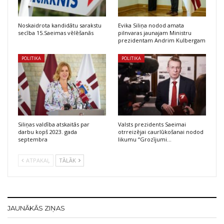
Noskaidrota kandidātu sarakstu
Evika Siliņa nodod amata
secība 15.Saeimas vēlēšanās
pilnvaras jaunajam Ministru
prezidentam Andrim Kulbergam
POLITIKA
POLITIKA
Siliņas valdība atskaitās par
Valsts prezidents Saeimai
darbu kopš 2023. gada
otrreizējai caurlūkošanai nodod
septembra
likumu “Grozījumi…
ATPAKAĻ
TĀLĀK
JAUNĀKĀS ZIŅAS