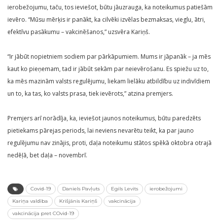
ierobežojumu, taču, tos ieviešot, būtu jāuzrauga, ka noteikumus patiešām
ievēro. “Mūsu mērķis ir panākt, ka cilvēki izvēlas bezmaksas, vieglu, ātri,
efektīvu pasākumu – vakcinēšanos,” uzsvēra Kariņš.
“Ir jābūt nopietniem sodiem par pārkāpumiem. Mums ir jāpanāk – ja mēs
kaut ko pieņemam, tad ir jābūt sekām par neievērošanu. Es spiežu uz to,
ka mēs mazinām valsts regulējumu, liekam lielāku atbildību uz indivīdiem
un to, ka tas, ko valsts prasa, tiek ievērots,” atzina premjers.
Premjers arī norādīja, ka, ieviešot jaunos noteikumus, būtu paredzēts
pietiekams pārejas periods, lai neviens nevarētu teikt, ka par jauno
regulējumu nav zinājis, proti, daļa noteikumu stātos spēkā oktobra otrajā
nedēļā, bet daļa – novembrī.
Covid-19
Daniels Pavļuts
Egils Levits
ierobežojumi
Kariņa valdība
Krišjānis Kariņš
vakcinācija
vakcinācija pret COvid-19