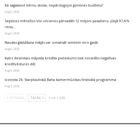
Kā sagatavot bērnu skolai, nepārslogojot ģimenes budžetu?
Aug 6, 2026
Septiņos mēnešos Vivi vilcienos pārvadāti 12 miljoni pasažieru; jūlijā 97,4 %
reisu…
Aug 6, 2026
Naudas glabāšana mājās var izmaksāt simtiem eiro gadā
Aug 6, 2026
Katrs desmitais mājokļa kredīta pieteikums tiek noraidīts negatīvas
kredītvēstures dēļ
Aug 6, 2026
Izziņota 26. Starptautiskā Baha kamermūzikas festivāla programma
Aug 5, 2026
ATPAKAĻ
TĀLĀK
1 no 1 243