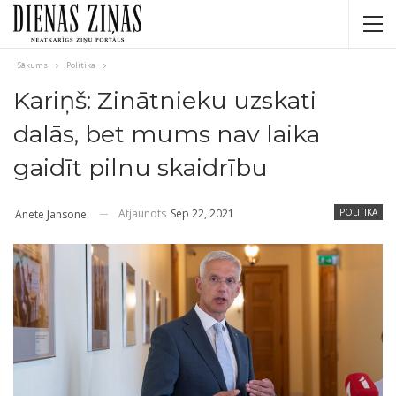
Sākums
Politika
Kariņš: Zinātnieku uzskati
dalās, bet mums nav laika
gaidīt pilnu skaidrību
Atjaunots
Sep 22, 2021
POLITIKA
Anete Jansone