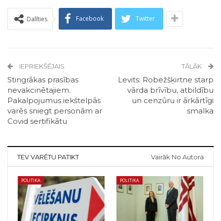
Facebook
Twitter
Dalīties
IEPRIEKŠĒJAIS
TĀLĀK
Stingrākas prasības
Levits: Robežšķirtne starp
nevakcinētajiem.
vārda brīvību, atbildību
Pakalpojumus iekštelpās
un cenzūru ir ārkārtīgi
varēs sniegt personām ar
smalka
Covid sertifikātu
TEV VARĒTU PATIKT
Vairāk No Autora
POLITIKA
POLITIKA