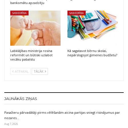
bankomātu apzadzēju
SABIEDRĪBA
SABIEDRĪBA
Labklājības ministrija rosina
Kā sagatavot bērnu skolai,
reformēt un būtiski uzlabot
nepārslogojot ģimenes budžetu?
vecāku pabalstu
ATPAKAĻ
TĀLĀK
JAUNĀKĀS ZIŅAS
Pasažieru pārvadātāji pirms vēlēšanām aicina partijas sniegt risinājumus par
nozares…
Aug 7, 2026