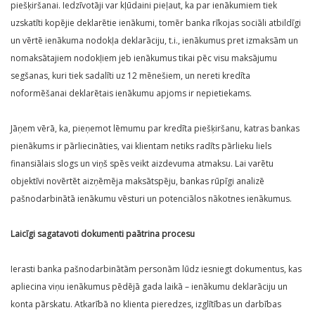
piešķiršanai. Iedzīvotāji var kļūdaini pieļaut, ka par ienākumiem tiek
uzskatīti kopējie deklarētie ienākumi, tomēr banka rīkojas sociāli atbildīgi
un vērtē ienākuma nodokļa deklarāciju, t.i., ienākumus pret izmaksām un
nomaksātajiem nodokļiem jeb ienākumus tikai pēc visu maksājumu
segšanas, kuri tiek sadalīti uz 12 mēnešiem, un nereti kredīta
noformēšanai deklarētais ienākumu apjoms ir nepietiekams.
Jāņem vērā, ka, pieņemot lēmumu par kredīta piešķiršanu, katras bankas
pienākums ir pārliecināties, vai klientam netiks radīts pārlieku liels
finansiālais slogs un viņš spēs veikt aizdevuma atmaksu. Lai varētu
objektīvi novērtēt aizņēmēja maksātspēju, bankas rūpīgi analizē
pašnodarbinātā ienākumu vēsturi un potenciālos nākotnes ienākumus.
Laicīgi sagatavoti dokumenti paātrina procesu
Ierasti banka pašnodarbinātām personām lūdz iesniegt dokumentus, kas
apliecina viņu ienākumus pēdējā gada laikā – ienākumu deklarāciju un
konta pārskatu. Atkarībā no klienta pieredzes, izglītības un darbības