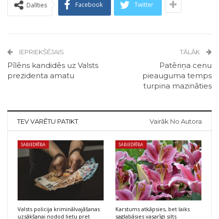
Facebook
Twitter
Dalīties
IEPRIEKŠĒJAIS
TĀLĀK
Pīlēns kandidēs uz Valsts
Patēriņa cenu
prezidenta amatu
pieauguma temps
turpina mazināties
TEV VARĒTU PATIKT
Vairāk No Autora
SABIEDRĪBA
SABIEDRĪBA
Valsts policija kriminālvajāšanas
Karstums atkāpsies, bet laiks
uzsākšanai nodod lietu pret
saglabāsies vasarīgi silts