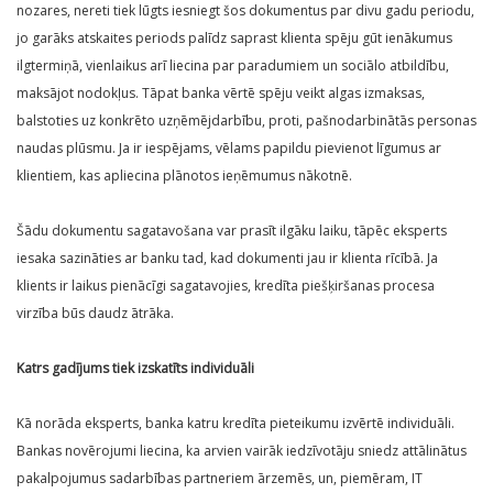
nozares, nereti tiek lūgts iesniegt šos dokumentus par divu gadu periodu,
jo garāks atskaites periods palīdz saprast klienta spēju gūt ienākumus
ilgtermiņā, vienlaikus arī liecina par paradumiem un sociālo atbildību,
maksājot nodokļus. Tāpat banka vērtē spēju veikt algas izmaksas,
balstoties uz konkrēto uzņēmējdarbību, proti, pašnodarbinātās personas
naudas plūsmu. Ja ir iespējams, vēlams papildu pievienot līgumus ar
klientiem, kas apliecina plānotos ieņēmumus nākotnē.
Šādu dokumentu sagatavošana var prasīt ilgāku laiku, tāpēc eksperts
iesaka sazināties ar banku tad, kad dokumenti jau ir klienta rīcībā. Ja
klients ir laikus pienācīgi sagatavojies, kredīta piešķiršanas procesa
virzība būs daudz ātrāka.
Katrs gadījums tiek izskatīts individuāli
Kā norāda eksperts, banka katru kredīta pieteikumu izvērtē individuāli.
Bankas novērojumi liecina, ka arvien vairāk iedzīvotāju sniedz attālinātus
pakalpojumus sadarbības partneriem ārzemēs, un, piemēram, IT