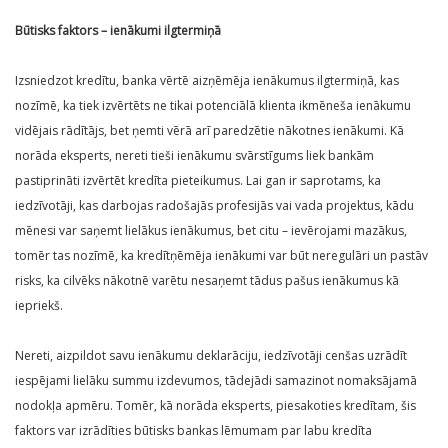
Būtisks faktors – ienākumi ilgtermiņā
Izsniedzot kredītu, banka vērtē aizņēmēja ienākumus ilgtermiņā, kas
nozīmē, ka tiek izvērtēts ne tikai potenciālā klienta ikmēneša ienākumu
vidējais rādītājs, bet ņemti vērā arī paredzētie nākotnes ienākumi. Kā
norāda eksperts, nereti tieši ienākumu svārstīgums liek bankām
pastiprināti izvērtēt kredīta pieteikumus. Lai gan ir saprotams, ka
iedzīvotāji, kas darbojas radošajās profesijās vai vada projektus, kādu
mēnesi var saņemt lielākus ienākumus, bet citu – ievērojami mazākus,
tomēr tas nozīmē, ka kredītņēmēja ienākumi var būt neregulāri un pastāv
risks, ka cilvēks nākotnē varētu nesaņemt tādus pašus ienākumus kā
iepriekš.
Nereti, aizpildot savu ienākumu deklarāciju, iedzīvotāji cenšas uzrādīt
iespējami lielāku summu izdevumos, tādejādi samazinot nomaksājamā
nodokļa apmēru. Tomēr, kā norāda eksperts, piesakoties kredītam, šis
faktors var izrādīties būtisks bankas lēmumam par labu kredīta