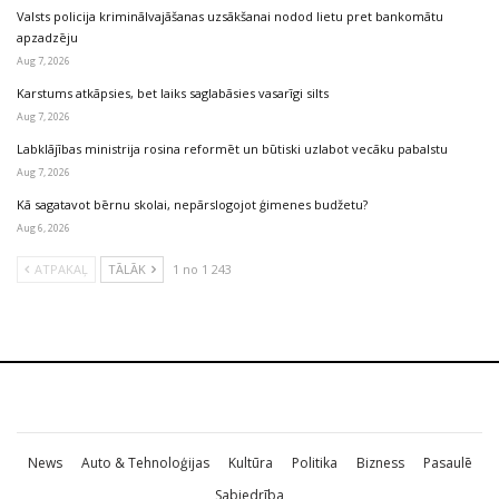
Valsts policija kriminālvajāšanas uzsākšanai nodod lietu pret bankomātu
apzadzēju
Aug 7, 2026
Karstums atkāpsies, bet laiks saglabāsies vasarīgi silts
Aug 7, 2026
Labklājības ministrija rosina reformēt un būtiski uzlabot vecāku pabalstu
Aug 7, 2026
Kā sagatavot bērnu skolai, nepārslogojot ģimenes budžetu?
Aug 6, 2026
ATPAKAĻ
TĀLĀK
1 no 1 243
News
Auto & Tehnoloģijas
Kultūra
Politika
Bizness
Pasaulē
Sabiedrība