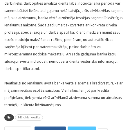
darbinieks, darbojoties ārvalstu klienta labā, noteiktā laika periodā var
saņemt būtiski lielāku atalgojumu nekā Latvijā. Ja šis cilvēks vēlas saņemt
mājokļa aizdevumu, banka vērtē aizņēmēja iespējas saņemt līdzvērtīgus
ienākumus nākotnē. Šādā gadījumā tiek izvērtēta arī konkrētā cilvēka
profesija, specializācija un darba specifika. Klienti mēdz arī mainīt savu
esošo nodokļu maksāšanas režīmu, piemēram, no autoratlīdzības
saņēmēja kļūstot par patentmaksātāju, pašnodarbināto vai
mikrouzņēmuma nodokļa maksātāju. Arī šādā gadījumā banka katru
situāciju izvērtē individuāli, ņemot vērā klienta vēsturisko informāciju,
darba specifiku u.tml.
Neatkarīgi no ienākumu avota banka vērtē aizņēmēja kredītvēsturi, kā arī
mājsaimniecības esošās saistības. Vienlaikus, lemjot par kredīta
piešķiršanu, tiek ņemta vērā arī vēlamā aizdevuma summa un atmaksas
termiņš, un klienta līdzfinansējums.
Mājokļa kredīts