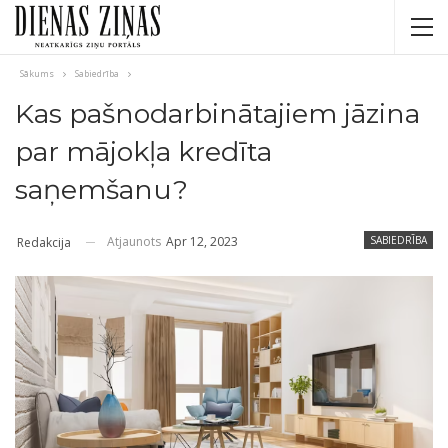
Sākums
Sabiedrība
Kas pašnodarbinātajiem jāzina
par mājokļa kredīta
saņemšanu?
Atjaunots
Apr 12, 2023
SABIEDRĪBA
Redakcija