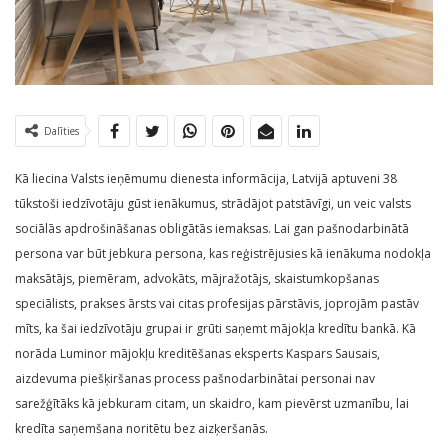
Dalīties
Kā liecina Valsts ieņēmumu dienesta informācija, Latvijā aptuveni 38
tūkstoši iedzīvotāju gūst ienākumus, strādājot patstāvīgi, un veic valsts
sociālās apdrošināšanas obligātās iemaksas. Lai gan pašnodarbinātā
persona var būt jebkura persona, kas reģistrējusies kā ienākuma nodokļa
maksātājs, piemēram, advokāts, mājražotājs, skaistumkopšanas
speciālists, prakses ārsts vai citas profesijas pārstāvis, joprojām pastāv
mīts, ka šai iedzīvotāju grupai ir grūti saņemt mājokļa kredītu bankā. Kā
norāda Luminor mājokļu kreditēšanas eksperts Kaspars Sausais,
aizdevuma piešķiršanas process pašnodarbinātai personai nav
sarežģītāks kā jebkuram citam, un skaidro, kam pievērst uzmanību, lai
kredīta saņemšana noritētu bez aizķeršanās.