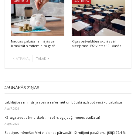
SABIEDRĪBA
SABIEDRĪBA
Naudas glabāšana mājās var
Rīgas pašvaldības skolās vēl
izmaksāt simtiem eiro gadā
pieejamas 192 vietas 10. klasēs
ATPAKAĻ
TĀLĀK
JAUNĀKĀS ZIŅAS
Labklājības ministrija rosina reformēt un būtiski uzlabot vecāku pabalstu
Aug 7, 2026
Kā sagatavot bērnu skolai, nepārslogojot ģimenes budžetu?
Aug 6, 2026
Septiņos mēnešos Vivi vilcienos pārvadāti 12 miljoni pasažieru; jūlijā 97,4 %