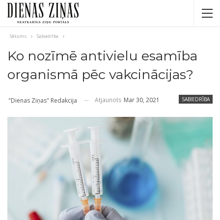
Sākums
Sabiedrība
Ko nozīmē antivielu esamība
organismā pēc vakcinācijas?
Atjaunots
Mar 30, 2021
SABIEDRĪBA
"Dienas Ziņas" Redakcija