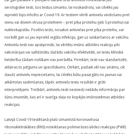
seroloģiskie testi, šos testus izmanto, lai noskaidrotu, vai cilvēks jau
iepriekš bijis inficēts ar Covid-19. Ar testiem vērtē antivielu veidošanu pret
vienu vai diviem vīrusa proteīniem – pret pīķa proteīnu (jeb S proteīnu) vai
nukleokapsīdu. Pozitīvs tests, nosakot antivielas pret pīķa proteīnu, var
norādīt gan uz jau iepriekš iegūtu infekciju, gan uz saskaršanos ar vakcīnu.
Antivielu testi nav apstiprināti, lai vērtētu imūno atbildes reakciju pēc
vakcinācijas vai salīdzinātu dažādu vakcīnu efektivitāti, un testu klīniskā
lietderība šādam nolūkam nav pierādīta. Pirmkārt, testi nav standartizēti,
atšķiras to jutīgums un specifiskums. Otrkārt, pašlaik vēl nav zināms, cik
daudz antivielu nepieciešams, lai cilvēks būtu pasargāts no jaunas vai
atkārtotas saslimšanas, tāpēc antivielu testu rezultāti ir grūti
interpretējami. Treškārt, antivielu testi nesniedz nekādu informāciju par
šūnu imunitāti, kas arī ir svarīga daļa no kopējās imūnsistēmas atbildes
reakcijas.
Latvijā Covid-19 testēšanā plaši izmantotā koronavīrusa
ribonukleīnskābes (RNS) noteikšanas polimerāzes ķēdes reakcijas (P\KR)