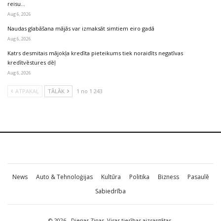
reisu…
Aug 6, 2026
Naudas glabāšana mājās var izmaksāt simtiem eiro gadā
Aug 6, 2026
Katrs desmitais mājokļa kredīta pieteikums tiek noraidīts negatīvas
kredītvēstures dēļ
Aug 6, 2026
ATPAKAĻ
TĀLĀK
1 no 1 243
News
Auto & Tehnoloģijas
Kultūra
Politika
Bizness
Pasaulē
Sabiedrība
© 2026 - Dienas Ziņas. Visas tiesības aizsargātas.