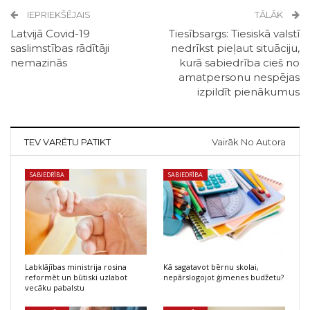
IEPRIEKŠĒJAIS
TĀLĀK
Latvijā Covid-19
Tiesībsargs: Tiesiskā valstī
saslimstības rādītāji
nedrīkst pieļaut situāciju,
nemazinās
kurā sabiedrība cieš no
amatpersonu nespējas
izpildīt pienākumus
TEV VARĒTU PATIKT
Vairāk No Autora
SABIEDRĪBA
SABIEDRĪBA
Labklājības ministrija rosina
Kā sagatavot bērnu skolai,
reformēt un būtiski uzlabot
nepārslogojot ģimenes budžetu?
vecāku pabalstu