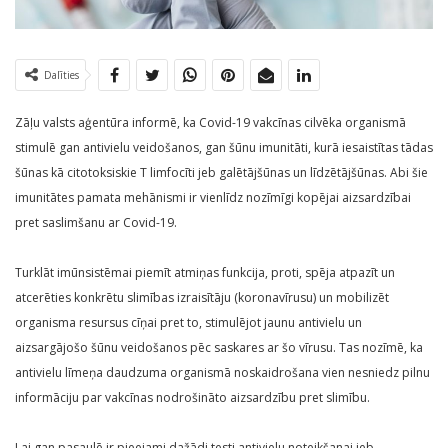
Dalīties
Zāļu valsts aģentūra informē, ka Covid-19 vakcīnas cilvēka organismā
stimulē gan antivielu veidošanos, gan šūnu imunitāti, kurā iesaistītas tādas
šūnas kā citotoksiskie T limfocīti jeb galētājšūnas un līdzētājšūnas. Abi šie
imunitātes pamata mehānismi ir vienlīdz nozīmīgi kopējai aizsardzībai
pret saslimšanu ar Covid-19.
Turklāt imūnsistēmai piemīt atmiņas funkcija, proti, spēja atpazīt un
atcerēties konkrētu slimības izraisītāju (koronavīrusu) un mobilizēt
organisma resursus cīņai pret to, stimulējot jaunu antivielu un
aizsargājošo šūnu veidošanos pēc saskares ar šo vīrusu. Tas nozīmē, ka
antivielu līmeņa daudzuma organismā noskaidrošana vien nesniedz pilnu
informāciju par vakcīnas nodrošināto aizsardzību pret slimību.
Lai gan pasaulē ir pieejami dažādi testi antivielu noteikšanai jeb