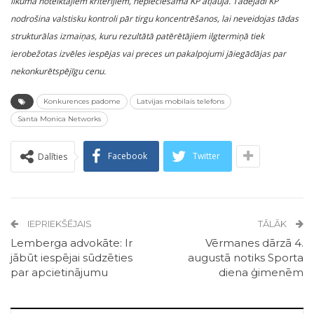
likumā noteiktajiem kritērijiem, nepieciešama KP atļauja. Tādējādi KP
nodrošina valstisku kontroli pār tirgu koncentrēšanos, lai neveidojas tādas
strukturālas izmaiņas, kuru rezultātā patērētājiem ilgtermiņā tiek
ierobežotas izvēles iespējas vai preces un pakalpojumi jāiegādājas par
nekonkurētspējīgu cenu.
Konkurences padome
Latvijas mobilais telefons
Santa Monica Networks
Facebook
Twitter
Dalīties
IEPRIEKŠĒJAIS
TĀLĀK
Lemberga advokāte: Ir
Vērmanes dārzā 4.
jābūt iespējai sūdzēties
augustā notiks Sporta
par apcietinājumu
diena ģimenēm