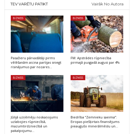
TEV VARĒTU PATIKT
Vairāk No Autora
BIZNESS
BIZNESS
Pasažieru pārvadātāji pirms
FM: Apstrādes rūpniecība
vēlēšanām aicina partijas sniegt
pirmajā pusgadā augusi par 4%
risinājumus par nozares…
BIZNESS
BIZNESS
Jūlijā uzņēmēju noskaņojums
Biedrība “Zemnieku saeima”:
uzlabojies rūpniecībā,
Eiropas piešķirtais finansējums
mazumtirdzniecībā un
pieaugušo minerālmēslu un…
pakalpojumu…