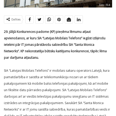
Foto: F64
Dalīties
29. jūlijā Konkurences padome (KP) pieņēma
lēmumu
atļaut
apvienošanos, ar kuru SIA “Latvijas Mobilais Telefons” iegūst izšķirošu
ietekmi pār IT jomas pārstāvošu sabiedrību SIA “Santa Monica
Networks”. KP nekonstatēja būtisku kaitējumu konkurencei, tāpēc lēma
par darījuma atļaušanu.
SIA “Latvijas Mobilais Telefons” ir mobilais sakaru operators Latvijā, kura
pamatdarbība ir saistīta ar telekomunikāciju nozari un ar tādiem
pakalpojumiem kā mobilie balss telefonijas pakalpojumi, kā arī mobilie
un fiksētie datu pārraides pakalpojumi. SIA “Latvijas Mobilais Telefons”
darbojas arī ar viedās televīzijas pakalpojumu sniegšanu un IT sistēmas
izstrādes un integrācijas pakalpojumiem. Savukārt SIA “Santa Monica
Networks” ir ar IT jomu saistīta sabiedrība, kuras pamatdarbības veids ir
dažādu ar IT infrastruktūru izbūvi saistītu produktu tirdzniecība Latvijā.