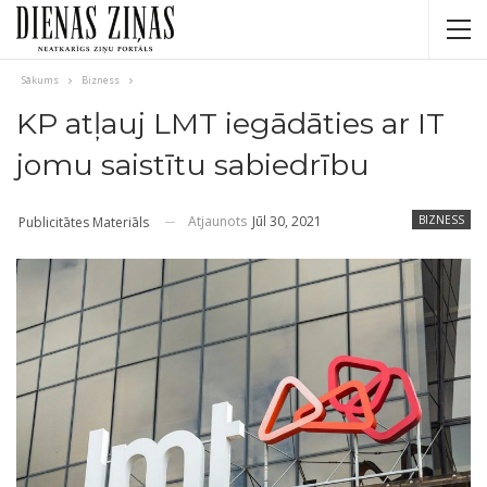
Sākums
Bizness
KP atļauj LMT iegādāties ar IT
jomu saistītu sabiedrību
Atjaunots
Jūl 30, 2021
BIZNESS
Publicitātes Materiāls