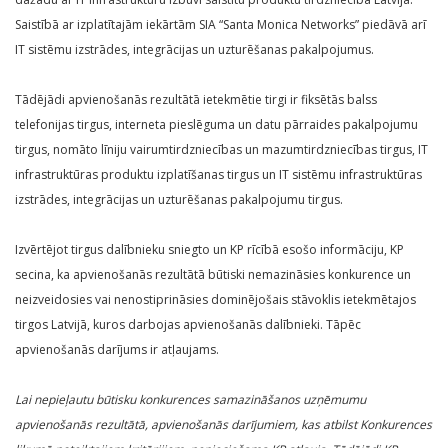
Saistībā ar izplatītajām iekārtām SIA “Santa Monica Networks” piedāvā arī
IT sistēmu izstrādes, integrācijas un uzturēšanas pakalpojumus.
Tādējādi apvienošanās rezultātā ietekmētie tirgi ir fiksētās balss
telefonijas tirgus, interneta pieslēguma un datu pārraides pakalpojumu
tirgus, nomāto līniju vairumtirdzniecības un mazumtirdzniecības tirgus, IT
infrastruktūras produktu izplatīšanas tirgus un IT sistēmu infrastruktūras
izstrādes, integrācijas un uzturēšanas pakalpojumu tirgus.
Izvērtējot tirgus dalībnieku sniegto un KP rīcībā esošo informāciju, KP
secina, ka apvienošanās rezultātā būtiski nemazināsies konkurence un
neizveidosies vai nenostiprināsies dominējošais stāvoklis ietekmētajos
tirgos Latvijā, kuros darbojas apvienošanās dalībnieki. Tāpēc
apvienošanās darījums ir atļaujams.
Lai nepieļautu būtisku konkurences samazināšanos uzņēmumu
apvienošanās rezultātā, apvienošanās darījumiem, kas atbilst Konkurences