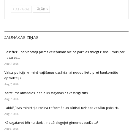
ATPAKAĻ
TĀLĀK
JAUNĀKĀS ZIŅAS
Pasažieru pārvadātāji pirms vēlēšanām aicina partijas sniegt risinājumus par
nozares…
Aug 7, 2026
Valsts policija kriminālvajāšanas uzsākšanai nodod lietu pret bankomātu
apzadzēju
Aug 7, 2026
Karstums atkāpsies, bet laiks saglabāsies vasarīgi silts
Aug 7, 2026
Labklājības ministrija rosina reformēt un būtiski uzlabot vecāku pabalstu
Aug 7, 2026
Kā sagatavot bērnu skolai, nepārslogojot ģimenes budžetu?
Aug 6, 2026