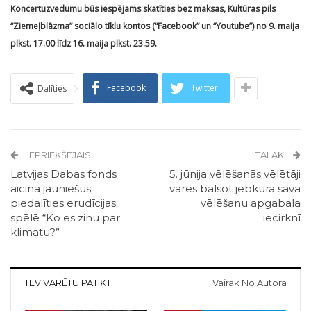
Koncertuzvedumu būs iespējams skatīties bez maksas, Kultūras pils
“Ziemeļblāzma” sociālo tīklu kontos (“Facebook” un “Youtube”) no 9. maija
plkst. 17.00 līdz 16. maija plkst. 23.59.
Facebook
Twitter
Dalīties
IEPRIEKŠĒJAIS
TĀLĀK
Latvijas Dabas fonds
5. jūnija vēlēšanās vēlētāji
aicina jauniešus
varēs balsot jebkurā sava
piedalīties erudīcijas
vēlēšanu apgabala
spēlē “Ko es zinu par
iecirknī
klimatu?”
TEV VARĒTU PATIKT
Vairāk No Autora