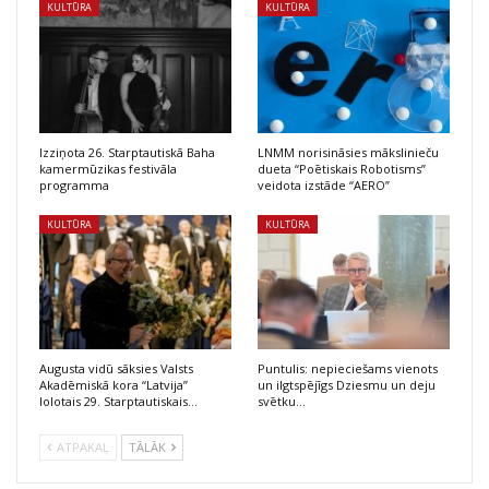
KULTŪRA
KULTŪRA
Izziņota 26. Starptautiskā Baha
LNMM norisināsies mākslinieču
kamermūzikas festivāla
dueta “Poētiskais Robotisms”
programma
veidota izstāde “AERO”
KULTŪRA
KULTŪRA
Augusta vidū sāksies Valsts
Puntulis: nepieciešams vienots
Akadēmiskā kora “Latvija”
un ilgtspējīgs Dziesmu un deju
lolotais 29. Starptautiskais…
svētku…
ATPAKAĻ
TĀLĀK