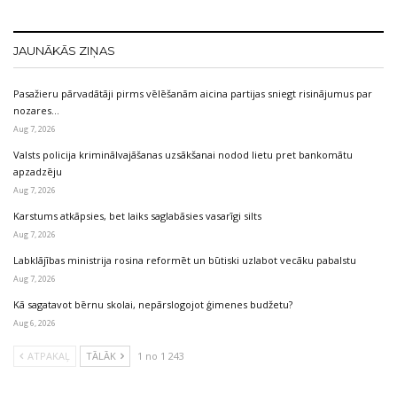
JAUNĀKĀS ZIŅAS
Pasažieru pārvadātāji pirms vēlēšanām aicina partijas sniegt risinājumus par
nozares…
Aug 7, 2026
Valsts policija kriminālvajāšanas uzsākšanai nodod lietu pret bankomātu
apzadzēju
Aug 7, 2026
Karstums atkāpsies, bet laiks saglabāsies vasarīgi silts
Aug 7, 2026
Labklājības ministrija rosina reformēt un būtiski uzlabot vecāku pabalstu
Aug 7, 2026
Kā sagatavot bērnu skolai, nepārslogojot ģimenes budžetu?
Aug 6, 2026
ATPAKAĻ
TĀLĀK
1 no 1 243