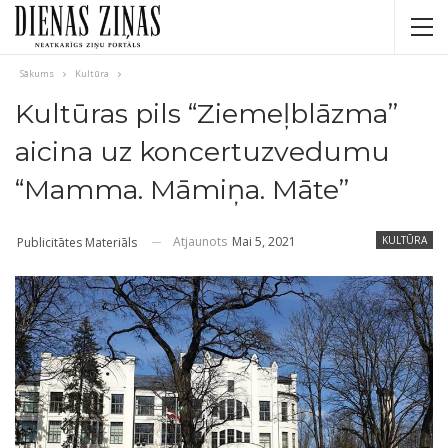
Sākums
Kultūra
Kultūras pils “Ziemeļblāzma”
aicina uz koncertuzvedumu
“Mamma. Māmiņa. Māte”
Atjaunots
Mai 5, 2021
KULTŪRA
Publicitātes Materiāls