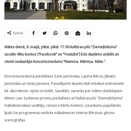
Dalīties
Mātes dienā, 9. maijā, plkst. plkst. 17.00 kultūras pils “Ziemeļblāzma”
sociālo tīklu kontos (“Facebook” un “Youtube”) būs skatāms unikāls un
citviet neskanējis koncertuzvedums
“Mamma. Māmiņa. Māte.”
.
Koncertuzvedumā piedalīsies Zane Jančevska, Lauma Bērza, Jēkabs
Jančevskis un Ansis Jansons. Pavadījumā skanēs tādi mūzikas instrumenti
kā: akordeons, vijole un kokle. Savukārt, sarunās par mātes dažādajiem
tēliem caur šodienas prizmu piedalīsies arī kultūras pils “Ziemeļblāzma”
mākslinieciskais vadītājs, režisors Kārlis Anitens. Uzvedumu papildinās
īpaši šai programmai veidota mākslinieces Anitras Bērziņas gleznu
scenogrāfija.