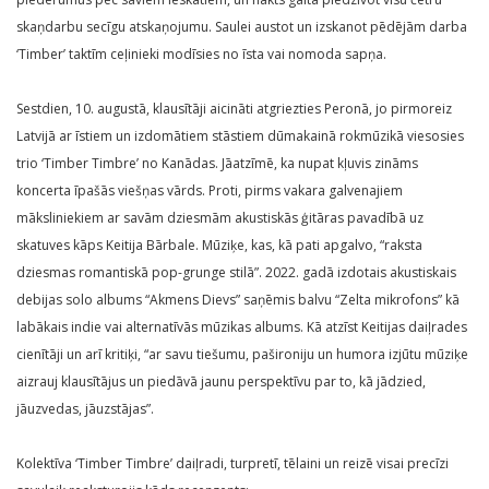
skaņdarbu secīgu atskaņojumu. Saulei austot un izskanot pēdējām darba
‘Timber’ taktīm ceļinieki modīsies no īsta vai nomoda sapņa.
Sestdien, 10. augustā, klausītāji aicināti atgriezties Peronā, jo pirmoreiz
Latvijā ar īstiem un izdomātiem stāstiem dūmakainā rokmūzikā viesosies
trio ‘Timber Timbre’ no Kanādas. Jāatzīmē, ka nupat kļuvis zināms
koncerta īpašās viešņas vārds. Proti, pirms vakara galvenajiem
māksliniekiem ar savām dziesmām akustiskās ģitāras pavadībā uz
skatuves kāps Keitija Bārbale. Mūziķe, kas, kā pati apgalvo, “raksta
dziesmas romantiskā pop-grunge stilā”. 2022. gadā izdotais akustiskais
debijas solo albums “Akmens Dievs” saņēmis balvu “Zelta mikrofons” kā
labākais indie vai alternatīvās mūzikas albums. Kā atzīst Keitijas daiļrades
cienītāji un arī kritiķi, “ar savu tiešumu, pašironiju un humora izjūtu mūziķe
aizrauj klausītājus un piedāvā jaunu perspektīvu par to, kā jādzied,
jāuzvedas, jāuzstājas”.
Kolektīva ‘Timber Timbre’ daiļradi, turpretī, tēlaini un reizē visai precīzi