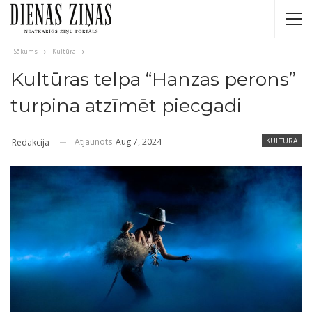
Sākums
Kultūra
Kultūras telpa “Hanzas perons”
turpina atzīmēt piecgadi
Atjaunots
Aug 7, 2024
KULTŪRA
Redakcija