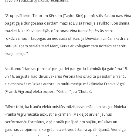
savulaik reaksturojis kāds recenzents:
“Grupas līderim Teiloram Kērkam (Taylor Kirk) piemīt stils, šaubu nav. Viņa
bagātīgajā dungošanā dzirdam mazliet Elvisa Preslija savilkto lūpu smīna,
mazliet Nika Keiva lietišķās dārdoņas. Viņa tumsnēji tēstās retro
rokdziesmas ir taupīgas un nedaudz slinkas. Ja Deividam Linčam kādreiz
būtu jāuzņem seriāls ‘Mad Men’, Kērks ar kolēģiem tam noteikti sacerētu
skaņu celiņu.”
Notikumu “Hanzas perona” piecgadei par godu kulminācija gaidāma 15.
un 16. augustā, kad divus vakarus Peronā tiks izrādīta pazīstamā franču
elektroniskās mūzikas autora un multi-mediju mākslinieka Franka Vigrū
(Franck Vigroux) elektroopera “Kritieni” jeb ‘Chutes’.
“Mēdz teikt, ka franču elektroniskās mūzikas veterāna un skaņu tēlnieka
Franka Vigrū mūzika aizkustina ķermeni. Meklējot arvien jaunus
performanču formātus, viņš nonāk pie īpašiem sajūtu, mūzikas un
gaismas ceļojumiem, ko grūti ietvert vienā žanra apzīmējumā. Vienalga,