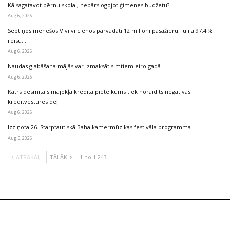
Kā sagatavot bērnu skolai, nepārslogojot ģimenes budžetu?
Aug 6, 2026
Septiņos mēnešos Vivi vilcienos pārvadāti 12 miljoni pasažieru; jūlijā 97,4 %
reisu…
Aug 6, 2026
Naudas glabāšana mājās var izmaksāt simtiem eiro gadā
Aug 6, 2026
Katrs desmitais mājokļa kredīta pieteikums tiek noraidīts negatīvas
kredītvēstures dēļ
Aug 6, 2026
Izziņota 26. Starptautiskā Baha kamermūzikas festivāla programma
Aug 5, 2026
ATPAKAĻ
TĀLĀK
1 no 1 243