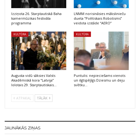
Izziņota 26. Starptautiskā Baha
LNMM norisināsies mākslinieču
kamermūzikas festivāla
dueta “Poētiskais Robotisms”
programma
veidota izstāde “AERO”
KULTŪRA
KULTŪRA
Augusta vidū sāksies Valsts
Puntulis: nepieciešams vienots
Akadēmiskā kora “Latvija”
un ilgtspējīgs Dziesmu un deju
lolotais 29. Starptautiskais…
svētku…
ATPAKAĻ
TĀLĀK
JAUNĀKĀS ZIŅAS