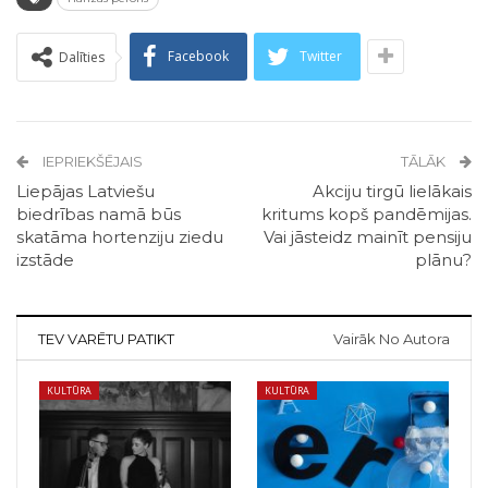
Facebook
Twitter
Dalīties
IEPRIEKŠĒJAIS
TĀLĀK
Liepājas Latviešu
Akciju tirgū lielākais
biedrības namā būs
kritums kopš pandēmijas.
skatāma hortenziju ziedu
Vai jāsteidz mainīt pensiju
izstāde
plānu?
TEV VARĒTU PATIKT
Vairāk No Autora
KULTŪRA
KULTŪRA