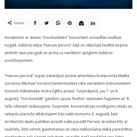
Dalīties
Aizsākoties ar diviem “Gordoniādes” koncertiem aizvadītās nedēļas
nogalē, kultūras telpa “Hanzas perons” šajā un nākošajā nedēļā turpina
atzīmēt savu piecgadi un aicina uz vairākiem spilgtiem kultūras
piedzīvojumiem.
“Hanzas peronā” nupat izskanējuši pirmie amerikāņu komponista Maikla
Gordona (Michael Gordon) kamermūzikas cikla vienādiem instrumentiem
koncerti mākslinieka Andra Eglīša ainavā. Turpinājumā, jau 7. un 8.
augustā, “Gordoniādē” gaidāmi opusu ‘Rushes’ septiņiem fagotiem un ‘8’
čellu oktetam atskaņojumi. Turpretim, koncertsērijas noslēgums citādu un
nebijušu pieredzi alkstošajiem būs nakts koncerts 9. augustā, kad
ierobežots skaits publikas aicināti nakti pavadīt Peronā. Ierasties līdz ar
saulrietu, līdzi ņemot guļammaisus un citus nakšņošanai dabā paredzētus
piederumus pēc saviem ieskatiem, un nakts gaitā piedzīvot visu četru