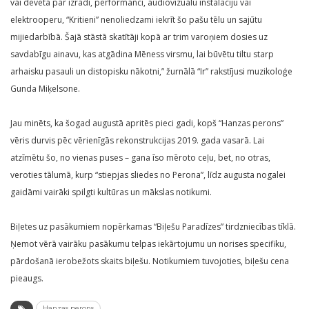
vai dēvēta par izrādi, performanci, audiovizuālu instalāciju vai
elektrooperu, “Kritieni” nenoliedzami iekrīt šo pašu tēlu un sajūtu
mijiedarbībā. Šajā stāstā skatītāji kopā ar trim varoņiem dosies uz
savdabīgu ainavu, kas atgādina Mēness virsmu, lai būvētu tiltu starp
arhaisku pasauli un distopisku nākotni,” žurnālā “Ir” rakstījusi muzikoloģe
Gunda Miķelsone.
Jau minēts, ka šogad augustā apritēs pieci gadi, kopš “Hanzas perons”
vēris durvis pēc vērienīgās rekonstrukcijas 2019. gada vasarā. Lai
atzīmētu šo, no vienas puses – gana īso mēroto ceļu, bet, no otras,
veroties tālumā, kurp “stiepjas sliedes no Perona”, līdz augusta nogalei
gaidāmi vairāki spilgti kultūras un mākslas notikumi.
Biļetes uz pasākumiem nopērkamas “Biļešu Paradīzes” tirdzniecības tīklā.
Ņemot vērā vairāku pasākumu telpas iekārtojumu un norises specifiku,
pārdošanā ierobežots skaits biļešu. Notikumiem tuvojoties, biļešu cena
pieaugs.
Hanzas perons