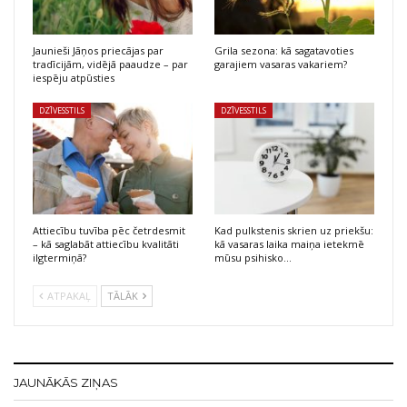
Jaunieši Jāņos priecājas par
Grila sezona: kā sagatavoties
tradīcijām, vidējā paaudze – par
garajiem vasaras vakariem?
iespēju atpūsties
DZĪVESSTILS
DZĪVESSTILS
Attiecību tuvība pēc četrdesmit
Kad pulkstenis skrien uz priekšu:
– kā saglabāt attiecību kvalitāti
kā vasaras laika maiņa ietekmē
ilgtermiņā?
mūsu psihisko…
ATPAKAĻ
TĀLĀK
JAUNĀKĀS ZIŅAS