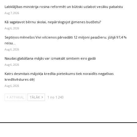
Labklājības ministrija rosina reformēt un būtiski uzlabot vecāku pabalstu
Aug 7, 2026
Kā sagatavot bērnu skolai, nepārslogojot ģimenes budžetu?
Aug 6, 2026
Septiņos mēnešos Vivi vilcienos pārvadāti 12 miljoni pasažieru; jūlijā 97,4 %
reisu…
Aug 6, 2026
Naudas glabāšana mājās var izmaksāt simtiem eiro gadā
Aug 6, 2026
Katrs desmitais mājokļa kredīta pieteikums tiek noraidīts negatīvas
kredītvēstures dēļ
Aug 6, 2026
ATPAKAĻ
TĀLĀK
1 no 1 243