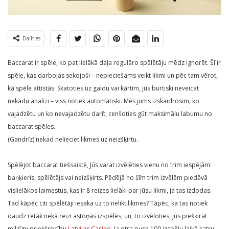
Dalīties
Baccarat ir spēle, ko pat lielākā daļa regulāro spēlētāju mēdz ignorēt. Šī ir
spēle, kas darbojas sekojoši – nepieciešams veikt likmi un pēc tam vērot,
kā spēle attīstās. Skatoties uz galdu vai kārtīm, jūs burtiski neveicat
nekādu analīzi – viss notiek automātiski. Mēs jums izskaidrosim, ko
vajadzētu un ko nevajadzētu darīt, cenšoties gūt maksimālu labumu no
baccarat spēles.
(Gandrīz) nekad nelieciet likmes uz neizšķirtu.
Spēlējot baccarat tiešsaistē, Jūs varat izvēlēties vienu no trim iespējām:
baņķieris, spēlētājs vai neizšķirts. Pēdējā no šīm trim izvēlēm piedāvā
vislielākos laimestus, kas ir 8 reizes lielāki par jūsu likmi, ja tas izdodas.
Tad kāpēc citi spēlētāji iesaka uz to nelikt likmes? Tāpēc, ka tas notiek
daudz retāk nekā reizi astoņās izspēlēs, un, to izvēloties, jūs piešķirat
milzīgu priekšrocību
Latvijas Casino
. Ja otra puse 100 izspēļu laikā katru