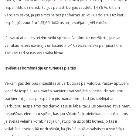
izspēli liktu uz neizšķirtu, jūs parasti beigās zaudētu 14,36 %. Citiem
vārdiem sakot, ja jūs simts reizes pēc kārtas uzliktu 10 dolārus uz katru
izspēli, jūs zaudētu 143,60 dolārus un, iespējams, vēl vairāk.
Jūs varat atļauties reizēm veikt spekulatīvu likmi uz neizšķirtu, ja esat
vairākas reizes uzvarējis un kazino ir 5-10 reizes lielāks par jūsu likmi.
Taču arī tad tā nav vislabākā likme.
Izvēlieties kombināciju un turieties pie tās
Veiksmīgas derības ir saistītas ar varbūtības pārvaldību. Pastāv aptuveni
vienāda iespēja, ka uzvarēs baņķieris vai spēlētājs (nedaudz par labu
baņķierim). Ja starp izspēlēm jūs maināt likmi, tad jūs spēlējat ar
varbūtību. Iespējams, tas darbojas jūsu labā, taču jūs pievienojat vēl vienu
nejaušības elementu spēlei, kas jau sākotnēji ir pietiekami nejauša. Jums
jāizvēlas vēlamā kombinācija un jāturpina uz to likt likmes, jo tas ir
vislabākais veids, kā nodrošināt, ka Jūs īsā laikā atbalstīsiet uzvarētāju