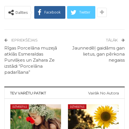
Facebook
Twitter
Dalīties
IEPRIEKŠĒJAIS
TĀLĀK
Rīgas Porcelāna muzejā
Jaunnedēļ gaidāms gan
atklās Esmeraldas
lietus, gan pērkona
Purvišķes un Zahara Ze
negaiss
izstādi “Porcelāna
padarīšana”
TEV VARĒTU PATIKT
Vairāk No Autora
DZĪVESSTILS
DZĪVESSTILS