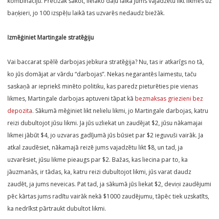
kombināciju. Precīzāk sakot, lielāko daļu laika Jums vajadzētu likt likmes uz
baņķieri, jo 100 izspēļu laikā tas uzvarēs nedaudz biežāk.
Izmēģiniet Martingale stratēģiju
Vai baccarat spēlē darbojas jebkura stratēģija? Nu, tas ir atkarīgs no tā,
ko jūs domājat ar vārdu “darbojas”. Nekas negarantēs laimestu, taču
saskaņā ar iepriekš minēto politiku, kas paredz pieturēties pie vienas
likmes, Martingale darbojas aptuveni tāpat kā
bezmaksas griezieni bez
depozita
. Sākumā mēģiniet likt nelielu likmi, jo Martingale darbojas, katru
reizi dubultojot jūsu likmi. Ja jūs uzliekat un zaudējat $2, jūsu nākamajai
likmei jābūt $4, jo uzvaras gadījumā jūs būsiet par $2 ieguvuši vairāk. Ja
atkal zaudēsiet, nākamajā reizē jums vajadzētu likt $8, un tad, ja
uzvarēsiet, jūsu likme pieaugs par $2. Bažas, kas liecina par to, ka
jāuzmanās, ir tādas, ka, katru reizi dubultojot likmi, jūs varat daudz
zaudēt, ja jums neveicas. Pat tad, ja sākumā jūs liekat $2, deviņi zaudējumi
pēc kārtas jums radītu vairāk nekā $1000 zaudējumu, tāpēc tiek uzskatīts,
ka nedrīkst pārtraukt dubultot likmi.