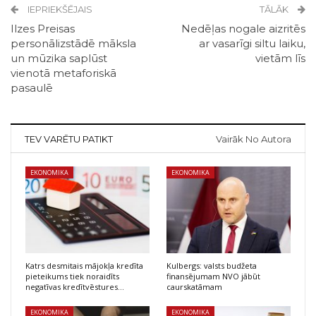
IEPRIEKŠĒJAIS
TĀLĀK
Ilzes Preisas
Nedēļas nogale aizritēs
personālizstādē māksla
ar vasarīgi siltu laiku,
un mūzika saplūst
vietām līs
vienotā metaforiskā
pasaulē
TEV VARĒTU PATIKT
Vairāk No Autora
EKONOMIKA
EKONOMIKA
Katrs desmitais mājokļa kredīta
Kulbergs: valsts budžeta
pieteikums tiek noraidīts
finansējumam NVO jābūt
negatīvas kredītvēstures…
caurskatāmam
EKONOMIKA
EKONOMIKA