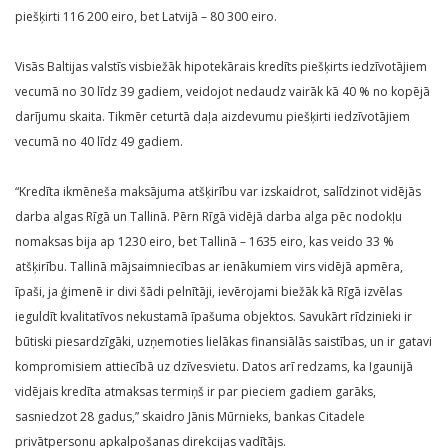
piešķirti 116 200 eiro, bet Latvijā – 80 300 eiro.
Visās Baltijas valstīs visbiežāk hipotekārais kredīts piešķirts iedzīvotājiem
vecumā no 30 līdz 39 gadiem, veidojot nedaudz vairāk kā 40 % no kopējā
darījumu skaita. Tikmēr ceturtā daļa aizdevumu piešķirti iedzīvotājiem
vecumā no 40 līdz 49 gadiem.
“Kredīta ikmēneša maksājuma atšķirību var izskaidrot, salīdzinot vidējās
darba algas Rīgā un Tallinā. Pērn Rīgā vidējā darba alga pēc nodokļu
nomaksas bija ap 1230 eiro, bet Tallinā – 1635 eiro, kas veido 33 %
atšķirību. Tallinā mājsaimniecības ar ienākumiem virs vidējā apmēra,
īpaši, ja ģimenē ir divi šādi pelnītāji, ievērojami biežāk kā Rīgā izvēlas
ieguldīt kvalitatīvos nekustamā īpašuma objektos. Savukārt rīdzinieki ir
būtiski piesardzīgāki, uzņemoties lielākas finansiālās saistības, un ir gatavi
kompromisiem attiecībā uz dzīvesvietu. Datos arī redzams, ka Igaunijā
vidējais kredīta atmaksas termiņš ir par pieciem gadiem garāks,
sasniedzot 28 gadus,” skaidro Jānis Mūrnieks, bankas Citadele
privātpersonu apkalpošanas direkcijas vadītājs.