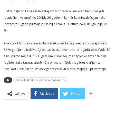
Piektā daļa no Latvijā izsniegtajiem hipotekārajiem kredītiem piešķirti
jauniešiem vecumā no 20 līdz 29 gadiem, kamēr kaimiņvalstīs jauniešu
īpatsvars šī gada pirmajā pusē bijis lielāks – Lietuvā 24 % un Igaunijā 28
%.
Analizējot hipotekārā kredīta pieteikumus Latvijā, redzams, ka aptuveni
56 % gadījumu iedzīvotāji piesakās aizdevumam, lai iegādātos dzīvokli kā
savu pirmo mājokli. 15 % gadījumu finansējums nepieciešams dzīvokļa
iegādei, taču tas nav aizņēmēja pirmais mājokļa iegādes darījums.
Savukārt 10 % klientu vēlas iegādāties savu pirmo mājokli – privātmāju.
mājokļa kredīta ikmēneša maksājums
Facebook
Twitter
Dalīties