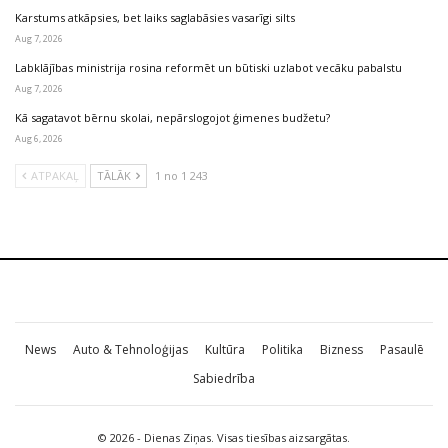
Karstums atkāpsies, bet laiks saglabāsies vasarīgi silts
Aug 7, 2026
Labklājības ministrija rosina reformēt un būtiski uzlabot vecāku pabalstu
Aug 7, 2026
Kā sagatavot bērnu skolai, nepārslogojot ģimenes budžetu?
Aug 6, 2026
ATPAKAĻ
TĀLĀK
1 no 1 243
News
Auto & Tehnoloģijas
Kultūra
Politika
Bizness
Pasaulē
Sabiedrība
© 2026 - Dienas Ziņas. Visas tiesības aizsargātas.