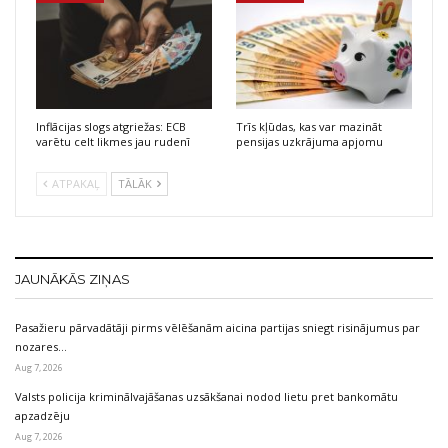
Inflācijas slogs atgriežas: ECB
Trīs kļūdas, kas var mazināt
varētu celt likmes jau rudenī
pensijas uzkrājuma apjomu
ATPAKAĻ
TĀLĀK
JAUNĀKĀS ZIŅAS
Pasažieru pārvadātāji pirms vēlēšanām aicina partijas sniegt risinājumus par
nozares…
Aug 7, 2026
Valsts policija kriminālvajāšanas uzsākšanai nodod lietu pret bankomātu
apzadzēju
Aug 7, 2026