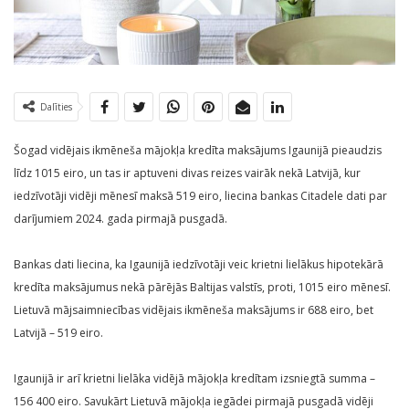
Dalīties
Šogad vidējais ikmēneša mājokļa kredīta maksājums Igaunijā pieaudzis
līdz 1015 eiro, un tas ir aptuveni divas reizes vairāk nekā Latvijā, kur
iedzīvotāji vidēji mēnesī maksā 519 eiro, liecina bankas Citadele dati par
darījumiem 2024. gada pirmajā pusgadā.
Bankas dati liecina, ka Igaunijā iedzīvotāji veic krietni lielākus hipotekārā
kredīta maksājumus nekā pārējās Baltijas valstīs, proti, 1015 eiro mēnesī.
Lietuvā mājsaimniecības vidējais ikmēneša maksājums ir 688 eiro, bet
Latvijā – 519 eiro.
Igaunijā ir arī krietni lielāka vidējā mājokļa kredītam izsniegtā summa –
156 400 eiro. Savukārt Lietuvā mājokļa iegādei pirmajā pusgadā vidēji