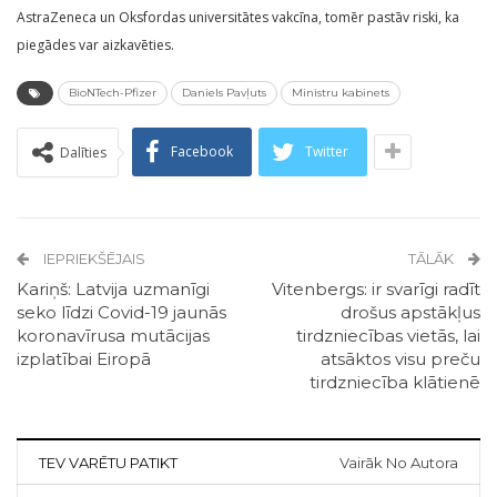
AstraZeneca un Oksfordas universitātes vakcīna, tomēr pastāv riski, ka
piegādes var aizkavēties.
BioNTech-Pfizer
Daniels Pavļuts
Ministru kabinets
Facebook
Twitter
Dalīties
IEPRIEKŠĒJAIS
TĀLĀK
Kariņš: Latvija uzmanīgi
Vitenbergs: ir svarīgi radīt
seko līdzi Covid-19 jaunās
drošus apstākļus
koronavīrusa mutācijas
tirdzniecības vietās, lai
izplatībai Eiropā
atsāktos visu preču
tirdzniecība klātienē
TEV VARĒTU PATIKT
Vairāk No Autora