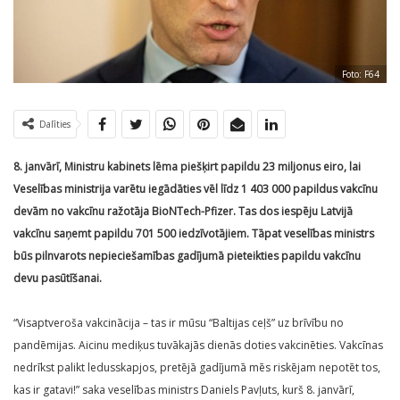
Foto: F64
Dalīties
8. janvārī, Ministru kabinets lēma piešķirt papildu 23 miljonus eiro, lai
Veselības ministrija varētu iegādāties vēl līdz 1 403 000 papildus vakcīnu
devām no vakcīnu ražotāja BioNTech-Pfizer. Tas dos iespēju Latvijā
vakcīnu saņemt papildu 701 500 iedzīvotājiem. Tāpat veselības ministrs
būs pilnvarots nepieciešamības gadījumā pieteikties papildu vakcīnu
devu pasūtīšanai.
“Visaptveroša vakcinācija – tas ir mūsu “Baltijas ceļš” uz brīvību no
pandēmijas. Aicinu mediķus tuvākajās dienās doties vakcinēties. Vakcīnas
nedrīkst palikt ledusskapjos, pretējā gadījumā mēs riskējam nepotēt tos,
kas ir gatavi!” saka veselības ministrs Daniels Pavļuts, kurš 8. janvārī,