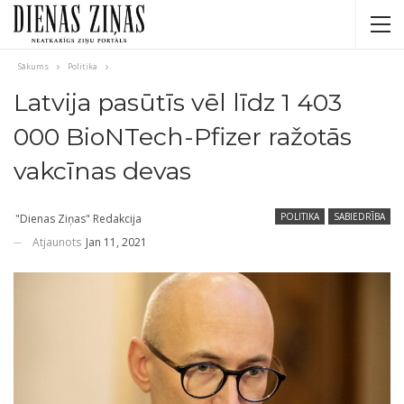
Sākums
Politika
Latvija pasūtīs vēl līdz 1 403
000 BioNTech-Pfizer ražotās
vakcīnas devas
POLITIKA
SABIEDRĪBA
"Dienas Ziņas" Redakcija
Atjaunots
Jan 11, 2021