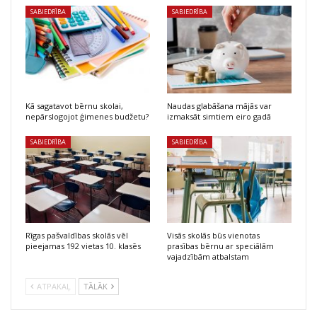
SABIEDRĪBA
SABIEDRĪBA
Kā sagatavot bērnu skolai,
Naudas glabāšana mājās var
nepārslogojot ģimenes budžetu?
izmaksāt simtiem eiro gadā
SABIEDRĪBA
SABIEDRĪBA
Rīgas pašvaldības skolās vēl
Visās skolās būs vienotas
pieejamas 192 vietas 10. klasēs
prasības bērnu ar speciālām
vajadzībām atbalstam
ATPAKAĻ
TĀLĀK