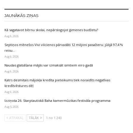
JAUNĀKĀS ZIŅAS
Kā sagatavot bērnu skolai, nepārslogojot ģimenes budžetu?
Aug 6, 2026
Septiņos mēnešos Vivi vilcienos pārvadāti 12 miljoni pasažieru; jūlijā 97,4 %
reisu…
Aug 6, 2026
Naudas glabāšana mājās var izmaksāt simtiem eiro gadā
Aug 6, 2026
Katrs desmitais mājokļa kredīta pieteikums tiek noraidīts negatīvas
kredītvēstures dēļ
Aug 6, 2026
Izziņota 26. Starptautiskā Baha kamermūzikas festivāla programma
Aug 5, 2026
ATPAKAĻ
TĀLĀK
1 no 1 243