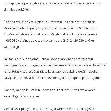
pirmajā dienā pēc apstiprināšanas amatā tikās ar ģimenes ārstiem un
slimnīcu vadītājiem.
Šobrīd Latvija ir pieteikusies uz 5 ražotāju – “BioNTech” un “Pfizer”,
Moderna Biotech Spain, S. L, AstraZeneca un Johnson & Johnson un
CureVac – izstrādātām vakcīnām. Minēto vakcīnu kopējais apjoms ir
4 060 536 vakcīnas devas, ar ko var nodrošināt 2 429 939 cilvēku
vakcināciju.
Lai gan šis ir liels apjoms, Latvijai šobrīd jārēķinās ar to ražotāju
vakcīnām, kas jau ir reģistrētas un pieejamas Eiropas Savienībā, tāpēc tiek
izmantotas visas iespējas pieteikties papildu vakcīnu devām. Šodien
Latvijai ir jāsniedz atbilde Eiropas Komisijai par papildu pieprasījumu.
Plānots, ka papildu vakcīnu devas no BioNTech-Pfize Latvija varētu
saņemt gada otrajā pusē.
Vienlaikus ir prognozes, ka līdz 29. janvārim ES varētu tikt reģistrēta