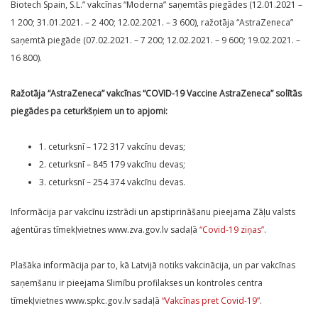
Biotech Spain, S.L.” vakcīnas “Moderna” saņemtās piegādes (12.01.2021 –
1 200; 31.01.2021. – 2 400; 12.02.2021. – 3 600), ražotāja “AstraZeneca”
saņemtā piegāde (07.02.2021. – 7 200; 12.02.2021. – 9 600; 19.02.2021. –
16 800).
Ražotāja “AstraZeneca” vakcīnas “COVID-19 Vaccine AstraZeneca” solītās
piegādes pa ceturkšņiem un to apjomi:
1. ceturksnī – 172 317 vakcīnu devas;
2. ceturksnī – 845 179 vakcīnu devas;
3. ceturksnī – 254 374 vakcīnu devas.
Informācija par vakcīnu izstrādi un apstiprināšanu pieejama Zāļu valsts
aģentūras tīmekļvietnes www.zva.gov.lv sadaļā
“Covid-19 ziņas”
.
Plašāka informācija par to, kā Latvijā notiks vakcinācija, un par vakcīnas
saņemšanu ir pieejama Slimību profilakses un kontroles centra
tīmekļvietnes www.spkc.gov.lv sadaļā
“Vakcīnas pret Covid-19”
.