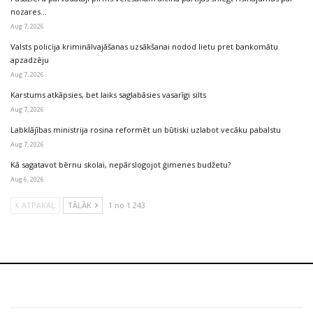
nozares…
Aug 7, 2026
Valsts policija kriminālvajāšanas uzsākšanai nodod lietu pret bankomātu
apzadzēju
Aug 7, 2026
Karstums atkāpsies, bet laiks saglabāsies vasarīgi silts
Aug 7, 2026
Labklājības ministrija rosina reformēt un būtiski uzlabot vecāku pabalstu
Aug 7, 2026
Kā sagatavot bērnu skolai, nepārslogojot ģimenes budžetu?
Aug 6, 2026
ATPAKAĻ
TĀLĀK
1 no 1 243