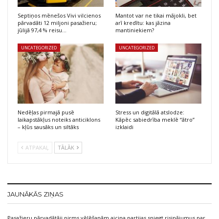
Septiņos mēnešos Vivi vilcienos
Mantot var ne tikai mājokli, bet
pārvadāti 12 miljoni pasažieru;
arī kredītu: kas jāzina
jūlijā 97,4 % reisu…
mantiniekiem?
UNCATEGORIZED
UNCATEGORIZED
Nedēļas pirmajā pusē
Stress un digitālā atslodze:
laikapstākļus noteiks anticiklons
Kāpēc sabiedrība meklē “ātro”
– kļūs sausāks un siltāks
izklaidi
ATPAKAĻ
TĀLĀK
JAUNĀKĀS ZIŅAS
Pasažieru pārvadātāji pirms vēlēšanām aicina partijas sniegt risinājumus par