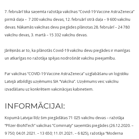
7. februārī tika saņemta ražotāja vakcīnas “Covid-19 Vaccine AstraZeneca”
pirmā daļa – 7 200 vakcīnu devas, 12. februārī otrā daļa – 9 600 vakcīnu
devas. Nākamās vakcīnas devu piegādes plānotas 28. februārī – 24 780
vakcīnu devas, 3. martā – 15 332 vakcīnu devas.
Jārēķinās ar to, ka plānotās Covid-19 vakcīnu devu piegādes ir mainīgas
un atkarīgas no ražotāja spējas nodrošināt vakcīnu pieejamību.
Par vakcīnas “COVID-19 Vaccine AstraZeneca” uzglabāšanu un loģistiku
Latvijā atbildīgs uzņēmums SIA “Vakcīna”. Uzņēmums veic vakcīnu
izvadāšanu uz konkrētiem vakcinācijas kabinetiem.
INFORMĀCIJAI:
Kopumā Latvijai līdz šim piegādātas 71 025 vakcīnu devas – ražotāja
“Pfizer-BioNTech” vakcīnas “Comirnaty” saņemtās piegādes (26.12.2020. –
9 750; 04.01.2021. – 13 650; 11.01.2021. – 6 825), ražotāja “Moderna