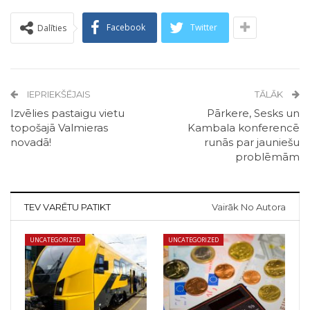
Facebook
Twitter
Dalīties
IEPRIEKŠĒJAIS
TĀLĀK
Izvēlies pastaigu vietu
Pārkere, Sesks un
topošajā Valmieras
Kambala konferencē
novadā!
runās par jauniešu
problēmām
TEV VARĒTU PATIKT
Vairāk No Autora
UNCATEGORIZED
UNCATEGORIZED