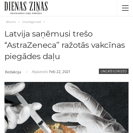
Sākums
Uncategorized
Latvija saņēmusi trešo
“AstraZeneca” ražotās vakcīnas
piegādes daļu
Atjaunots
Feb 22, 2021
UNCATEGORIZED
Redakcija