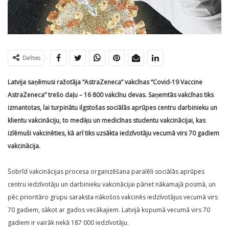
Dalīties
Latvija saņēmusi ražotāja “AstraZeneca” vakcīnas “Covid-19 Vaccine
AstraZeneca” trešo daļu – 16 800 vakcīnu devas. Saņemtās vakcīnas tiks
izmantotas, lai turpinātu ilgstošas sociālās aprūpes centru darbinieku un
klientu vakcināciju, to mediķu un medicīnas studentu vakcinācijai, kas
izlēmuši vakcinēties, kā arī tiks uzsākta iedzīvotāju vecumā virs 70 gadiem
vakcinācija.
Šobrīd vakcinācijas procesa organizēšana paralēli sociālās aprūpes
centru iedzīvotāju un darbinieku vakcinācijai pāriet nākamajā posmā, un
pēc prioritāro grupu saraksta nākošos vakcinēs iedzīvotājus vecumā virs
70 gadiem, sākot ar gados vecākajiem. Latvijā kopumā vecumā virs 70
gadiem ir vairāk nekā 187 000 iedzīvotāju.