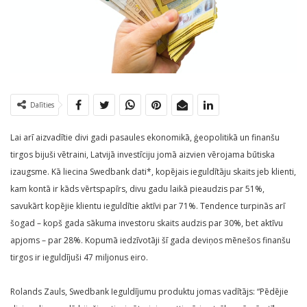
Dalīties
Lai arī aizvadītie divi gadi pasaules ekonomikā, ģeopolitikā un finanšu
tirgos bijuši vētraini, Latvijā investīciju jomā aizvien vērojama būtiska
izaugsme. Kā liecina Swedbank dati*, kopējais ieguldītāju skaits jeb klienti,
kam kontā ir kāds vērtspapīrs, divu gadu laikā pieaudzis par 51%,
savukārt kopējie klientu ieguldītie aktīvi par 71%. Tendence turpinās arī
šogad – kopš gada sākuma investoru skaits audzis par 30%, bet aktīvu
apjoms – par 28%. Kopumā iedzīvotāji šī gada deviņos mēnešos finanšu
tirgos ir ieguldījuši 47 miljonus eiro.
Rolands Zauls, Swedbank Ieguldījumu produktu jomas vadītājs: “Pēdējie