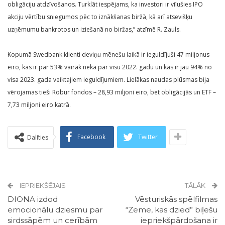
obligāciju atdzīvošanos. Turklāt iespējams, ka investori ir vīlušies IPO
akciju vērtību sniegumos pēc to iznākšanas biržā, kā arī atsevišķu
uzņēmumu bankrotos un iziešanā no biržas,” atzīmē R. Zauls.
Kopumā Swedbank klienti deviņu mēnešu laikā ir ieguldījuši 47 miljonus
eiro, kas ir par 53% vairāk nekā par visu 2022. gadu un kas ir jau 94% no
visa 2023. gada veiktajiem ieguldījumiem. Lielākas naudas plūsmas bija
vērojamas tieši Robur fondos – 28,93 miljoni eiro, bet obligācijās un ETF –
7,73 miljoni eiro katrā.
Facebook
Twitter
Dalīties
IEPRIEKŠĒJAIS
TĀLĀK
DIONA izdod
Vēsturiskās spēlfilmas
emocionālu dziesmu par
“Zeme, kas dzied” biļešu
sirdssāpēm un cerībām
iepriekšpārdošana ir