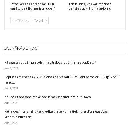
Inflācijas slogs atgriežas: ECB
Trīs kļūdas, kas var mazināt
varētu celt likmes jau rudenī
pensijas uzkrājuma apjomu
ATPAKAĻ
TĀLĀK
JAUNĀKĀS ZIŅAS
Kā sagatavot bērnu skolai, nepārslogojot ģimenes budžetu?
Aug 6, 2026
Septiņos mēnešos Vivi vilcienos pārvadāti 12 miljoni pasažieru; jūlijā 97,4 %
reisu…
Aug 6, 2026
Naudas glabāšana mājās var izmaksāt simtiem eiro gadā
Aug 6, 2026
Katrs desmitais mājokļa kredīta pieteikums tiek noraidīts negatīvas
kredītvēstures dēļ
Aug 6, 2026