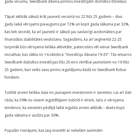
gadu vecumu, Swedbank dāvina pirmos investīcijām domātos līdzekļus.
Tāpat aktīvāk sākuši krāt jaunieši vecumā no 22 līdz 25 gadiem – divu
gadu laikā vērojams pieaugums par 72% un kopš gada sākuma par 32%,
kas liek secināt, ka arī jaunieši ir sākuši jau savlaicīgi aizdomāties par
finansiālas stabilitātes veidošanu. Sagaidāms, ka arī segmentā 22-25
turpmāk būs vērojama lielāka aktivitāte, pateicoties vēl vienai Swedbank
iniciatīvai, kas sākta no 14.oktobra: “Investīciju dāvana 19-25”. Tās ietvaros
Swedbank dubultos investīcijas līdz 20 eiro vērtībai jauniešiem no 19 līdz
25 gadiem, kuri veiks savu pirmo ieguldījumu kādā no Swedbank Robur
fondiem.
Turklāt arvien lielāka daļa no jaunajiem investoriem ir sievietes. Lai arī dati
rāda, ka 59% no visiem ieguldītājiem šobrīd ir vīrieši, taču ir vērojama
tendence, ka sievietes pēdējā laikā iegulda arvien aktīvāk – skaits kopš
gada sākuma ir audzis par 30%.
Populāri risinājumi, kas ļauj investēt ar nelielām summām