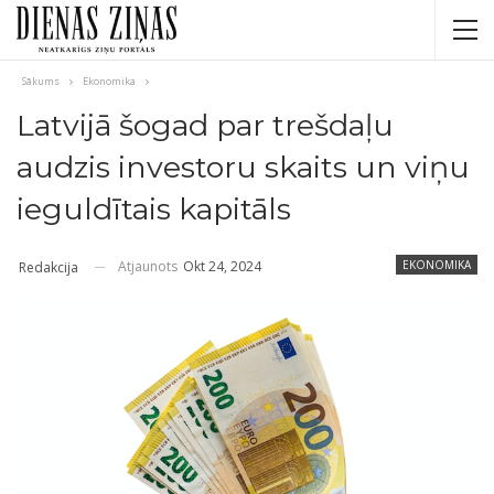
Sākums
Ekonomika
Latvijā šogad par trešdaļu
audzis investoru skaits un viņu
ieguldītais kapitāls
Atjaunots
Okt 24, 2024
EKONOMIKA
Redakcija