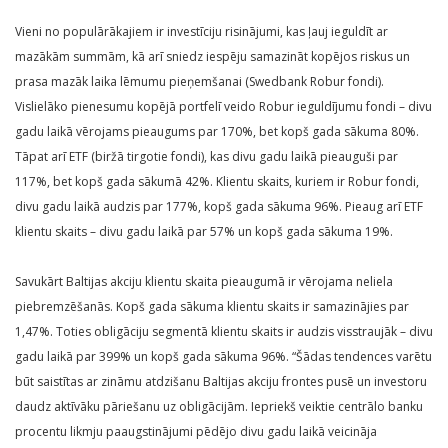
Vieni no populārākajiem ir investīciju risinājumi, kas ļauj ieguldīt ar
mazākām summām, kā arī sniedz iespēju samazināt kopējos riskus un
prasa mazāk laika lēmumu pieņemšanai (Swedbank Robur fondi).
Vislielāko pienesumu kopējā portfelī veido Robur ieguldījumu fondi – divu
gadu laikā vērojams pieaugums par 170%, bet kopš gada sākuma 80%.
Tāpat arī ETF (biržā tirgotie fondi), kas divu gadu laikā pieauguši par
117%, bet kopš gada sākumā 42%. Klientu skaits, kuriem ir Robur fondi,
divu gadu laikā audzis par 177%, kopš gada sākuma 96%. Pieaug arī ETF
klientu skaits – divu gadu laikā par 57% un kopš gada sākuma 19%.
Savukārt Baltijas akciju klientu skaita pieaugumā ir vērojama neliela
piebremzēšanās. Kopš gada sākuma klientu skaits ir samazinājies par
1,47%. Toties obligāciju segmentā klientu skaits ir audzis visstraujāk – divu
gadu laikā par 399% un kopš gada sākuma 96%. “Šādas tendences varētu
būt saistītas ar zināmu atdzišanu Baltijas akciju frontes pusē un investoru
daudz aktīvāku pāriešanu uz obligācijām. Iepriekš veiktie centrālo banku
procentu likmju paaugstinājumi pēdējo divu gadu laikā veicināja