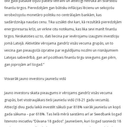
divi gadi pasaulē bijuši patiesi vētraini un attiecīgi netrūka arī svārstību
finanšu tirgos. Pieredzējām gan būtisku inflācijas lēcienu un sekojošu
ierobežojošu monetāro politiku no centrālajām bankām, kas
sadārdzināja naudas cenu. Tika uzsākti divi kari, kā rezultātā pieredzējām
energoresursu krīzi, un virkne citu notikumu, kas lika sevi manīt finanšu
tirgos. Neskatoties uz to, dati liecina par ievērojamu izaugsmi investīciju
jomā Latvijā. Aktivitāte vērojama gandrīz visās vecuma grupās, un to
veicina gan pieaugošā izpratne par ieguldījumu nozīmi un risinājumiem
Latvijas sabiedrībā, gan arī pozitīvais finanšu tirgu sniegums gan pērn,
gan joprojām arī šogad.”
Visvairāk jauno investoru jauniešu vidū
Jauno investoru skaita pieaugums ir vērojams gandrīz visās vecuma
grupās, bet visstraujākais tieši jauniešu vidū (18-21 gadu vecumā).
Attiecīgi divu gadu laikā investēt sākuši par 818% vairāk jauniešu un kopš
gada sākuma – par 618%. Tas lielā mērā saistāms arī ar Swedbank šogad
īstenoto iniciatīvu “Dāvana 18 gados”. Jauniešiem, kuri šogad sasniedz 18