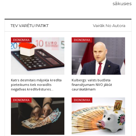
sākusies
TEV VARĒTU PATIKT
Vairāk No Autora
EKONOMIKA
EKONOMIKA
Katrs desmitais mājokļa kredīta
Kulbergs: valsts budžeta
pieteikums tiek noraidīts
finansējumam NVO jābūt
negatīvas kredītvēstures…
caurskatāmam
EKONOMIKA
EKONOMIKA