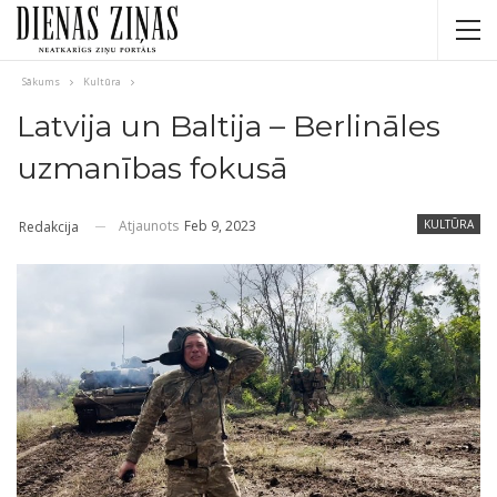
Sākums
Kultūra
Latvija un Baltija – Berlināles
uzmanības fokusā
Atjaunots
Feb 9, 2023
KULTŪRA
Redakcija