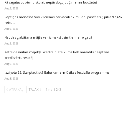
Kā sagatavot bērnu skolai, nepārslogojot ģimenes budžetu?
Aug 6, 2026
Septiņos mēnešos Vivi vilcienos pārvadāti 12 miljoni pasažieru; jūlijā 97,4 %
reisu…
Aug 6, 2026
Naudas glabāšana mājās var izmaksāt simtiem eiro gadā
Aug 6, 2026
Katrs desmitais mājokļa kredīta pieteikums tiek noraidīts negatīvas
kredītvēstures dēļ
Aug 6, 2026
Izziņota 26. Starptautiskā Baha kamermūzikas festivāla programma
Aug 5, 2026
ATPAKAĻ
TĀLĀK
1 no 1 243