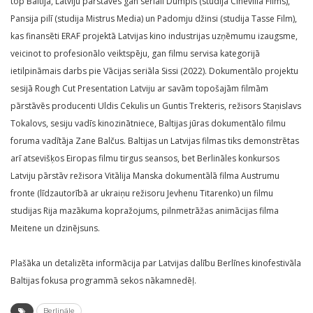
top Baltijā, Latviju pārstāvēs gan seriāli Dumpis (studija Cinevilla Films),
Pansija pilī (studija Mistrus Media) un Padomju džinsi (studija Tasse Film),
kas finansēti ERAF projektā Latvijas kino industrijas uzņēmumu izaugsme,
veicinot to profesionālo veiktspēju, gan filmu servisa kategorijā
ietilpināmais darbs pie Vācijas seriāla Sissi (2022). Dokumentālo projektu
sesijā Rough Cut Presentation Latviju ar savām topošajām filmām
pārstāvēs producenti Uldis Cekulis un Guntis Trekteris, režisors Staņislavs
Tokalovs, sesiju vadīs kinozinātniece, Baltijas jūras dokumentālo filmu
foruma vadītāja Zane Balčus. Baltijas un Latvijas filmas tiks demonstrētas
arī atsevišķos Eiropas filmu tirgus seansos, bet Berlināles konkursos
Latviju pārstāv režisora Vitālija Manska dokumentālā filma Austrumu
fronte (līdzautorībā ar ukraiņu režisoru Jevhenu Titarenko) un filmu
studijas Rija mazākuma kopražojums, pilnmetrāžas animācijas filma
Meitene un dzinējsuns.
Plašāka un detalizēta informācija par Latvijas dalību Berlīnes kinofestivāla
Baltijas fokusa programmā sekos nākamnedēļ.
Berlināle