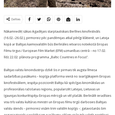
Dalīties
Nākamnedēļ sākas ikgadējais starptautiskais Berlīnes kinofestivāls
(16.02.–26.02.), pirmoreiz pēc pandēmijas atkal pilnīgi klātienē, un Latvija
kopā ar Baltijas kaimiņvalstīm būs Berlināles ietvaros notiekošā Eiropas
Filmu tirgus / European Film Market (EFM) uzmanības centrā – no 17.02.
līdz 22.02. plānota programma „Baltic Countries in Focus”.
Baltijas valstu kinoindustriju dzīvē šis ir pirmais tik augsta līmeņa
sadarbības pasākums – kopīga platforma vienā no svarīgākajiem Eiropas
kinofestivāliem, iespēja pozicionēt Baltiju kā spēcīgas kinomākslas un
profesionālas ražošanas reģionu, popularizēt Latvijas, Lietuvas un
Igaunijas konkurētspēju Eiropas mērogā un vēl plašāk. Berlinālē ieradīsies
visu trīs valstu kultūras ministri un Eiropas filmu tirgū darbosies Baltijas
valstu stends – pirmoreiz visām trim valstīm kopīgs –; gatavošanās šim
organizatoriski sarežģītajam pasākumu ciklam visās trīs valstīs noritējusi