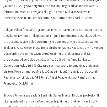
jau kopš 2022. gada beigām. Eiropas Filmu tirgus atklāšanas vakarā 17.
februārī muzicēs arī Latvijas čellu grupa Melo M, kuras sastāvā ir
pieredzējušais un titulētais kinomūzikas komponists Kārlis Auzāns.
Baltijas valstu fokusa programmas ietvaros katru dienu paredzēti dažādi
pasākumi, izvirzot priekšplānā atšķirīgus kinoindustrijas aspektus. Aktīvo
producentu izlasē Baltic Upcoming Producers Latviju pārstāvēs Guntis
Trekteris, Alise Ģelze, Inese Boka-Grūbe un Matīss Kaža, katram no viņiem
būs iespēja prezentēt savus aktuālos filmu projektus (paralēli tam
producente Alise Ģelze aicināta arī strādāt bērnu filmu konkursa
Generation Kplus žūrijā). Cita programma kopražojumu tirgus ietvaros,
Visitors Programme, pavērs iespējas trim jaunām Latvijas producentēm –
Paulai Jansonei (studija VFS Films), Alisei Rogulei (Mima Films) un Ingai
Praņevskai (KultFilma).
Eiropas Filmu tirgus sadaļā Berlinale Series Market Eiropas profesionāļi
tiks iepazīstināti ar kvalitatīvu daudzsēriju filmu projektiem, kas šobrīd