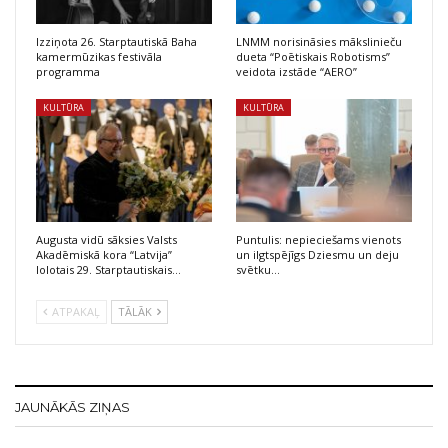
Izziņota 26. Starptautiskā Baha
LNMM norisināsies mākslinieču
kamermūzikas festivāla
dueta “Poētiskais Robotisms”
programma
veidota izstāde “AERO”
KULTŪRA
KULTŪRA
Augusta vidū sāksies Valsts
Puntulis: nepieciešams vienots
Akadēmiskā kora “Latvija”
un ilgtspējīgs Dziesmu un deju
lolotais 29. Starptautiskais…
svētku…
ATPAKAĻ
TĀLĀK
JAUNĀKĀS ZIŅAS