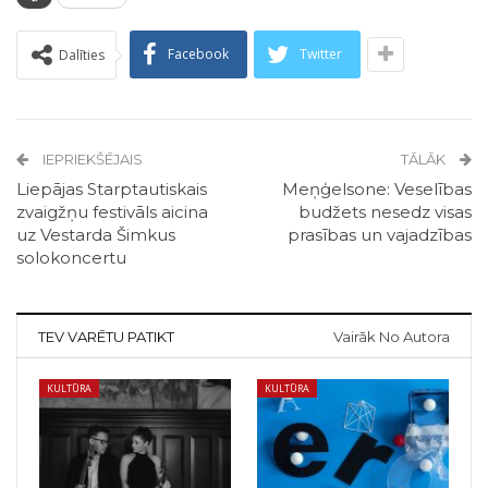
Facebook
Twitter
Dalīties
IEPRIEKŠĒJAIS
TĀLĀK
Liepājas Starptautiskais
Meņģelsone: Veselības
zvaigžņu festivāls aicina
budžets nesedz visas
uz Vestarda Šimkus
prasības un vajadzības
solokoncertu
TEV VARĒTU PATIKT
Vairāk No Autora
KULTŪRA
KULTŪRA