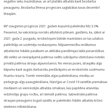
negatīvo seku mazināšanai, un arī plašāks atbalsts kavē bezdarba
pieaugumu. Bezdarba līmeņa prognozes saglabātas tuvas decembrī
lēstajām.
IKP izaugsmes prognoze 2021. gadam kopumā palielināta līdz 3.3%.
Pieņemot, ka vakcinācija norisēs atbilstoši plānam, gaidāms, ka, sākot ar
2021. gada 2. pusgadu, ierobežojumi būtiski mazināsies un tas uzlabos
patērētāju un uzņēmēju noskaņojumu. Mājsaimniecību ienākumus
atbalstošie fiskālie pasākumi un aktīvāka pandēmijas laikā piesardzības
dēļ veikto un neiespējamā patēriņa radīto uzkrājumu izlietošana noteiks
privātā patēriņa strauju atjaunošanos. No vienas puses, straujāku algu
kāpumu kavē augsts darbaroku piedāvājums un ierobežotie uzņēmumu
finanšu resursi. Tomēr minimālās algas palielināšana, mediķu un
pedagogu algu paaugstināšana, īslaicīgas ar Covid-19 saistītās piemaksas
mediķiem un vienreizējās atbalsta izmaksas, kas papildina atsevišķu
iedzīvotāju grupu rocību, arī stimulē patēriņu. Sabiedriskā patēriņa
straujais pieaugums šogad saistīts ar palielināto fiskālo atbalstu krīzes
ietekmes mīkstināšanai.