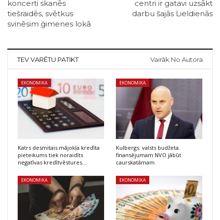
koncerti skanēs
centri ir gatavi uzsākt
tiešraidēs, svētkus
darbu šajās Lieldienās
svinēsim ģimenes lokā
TEV VARĒTU PATIKT
Vairāk No Autora
EKONOMIKA
EKONOMIKA
Katrs desmitais mājokļa kredīta
Kulbergs: valsts budžeta
pieteikums tiek noraidīts
finansējumam NVO jābūt
negatīvas kredītvēstures…
caurskatāmam
EKONOMIKA
EKONOMIKA