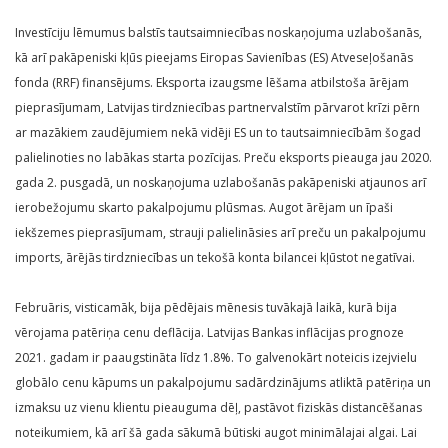
Investīciju lēmumus balstīs tautsaimniecības noskaņojuma uzlabošanās,
kā arī pakāpeniski kļūs pieejams Eiropas Savienības (ES) Atveseļošanās
fonda (RRF) finansējums. Eksporta izaugsme lēšama atbilstoša ārējam
pieprasījumam, Latvijas tirdzniecības partnervalstīm pārvarot krīzi pērn
ar mazākiem zaudējumiem nekā vidēji ES un to tautsaimniecībām šogad
palielinoties no labākas starta pozīcijas. Preču eksports pieauga jau 2020.
gada 2. pusgadā, un noskaņojuma uzlabošanās pakāpeniski atjaunos arī
ierobežojumu skarto pakalpojumu plūsmas. Augot ārējam un īpaši
iekšzemes pieprasījumam, strauji palielināsies arī preču un pakalpojumu
imports, ārējās tirdzniecības un tekošā konta bilancei kļūstot negatīvai.
Februāris, visticamāk, bija pēdējais mēnesis tuvākajā laikā, kurā bija
vērojama patēriņa cenu deflācija. Latvijas Bankas inflācijas prognoze
2021. gadam ir paaugstināta līdz 1.8%. To galvenokārt noteicis izejvielu
globālo cenu kāpums un pakalpojumu sadārdzinājums atliktā patēriņa un
izmaksu uz vienu klientu pieauguma dēļ, pastāvot fiziskās distancēšanas
noteikumiem, kā arī šā gada sākumā būtiski augot minimālajai algai. Lai