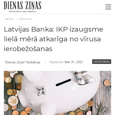
Sākums
Ekonomika
Latvijas Banka: IKP izaugsme
lielā mērā atkarīga no vīrusa
ierobežošanas
Atjaunots
Mar 31, 2021
EKONOMIKA
"Dienas Ziņas" Redakcija