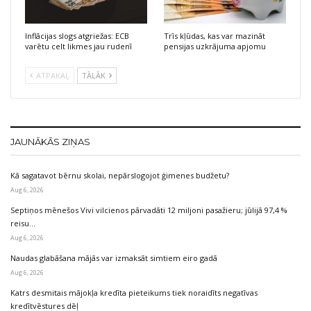
Inflācijas slogs atgriežas: ECB
Trīs kļūdas, kas var mazināt
varētu celt likmes jau rudenī
pensijas uzkrājuma apjomu
ATPAKAĻ
TĀLĀK
JAUNĀKĀS ZIŅAS
Kā sagatavot bērnu skolai, nepārslogojot ģimenes budžetu?
Aug 6, 2026
Septiņos mēnešos Vivi vilcienos pārvadāti 12 miljoni pasažieru; jūlijā 97,4 %
reisu…
Aug 6, 2026
Naudas glabāšana mājās var izmaksāt simtiem eiro gadā
Aug 6, 2026
Katrs desmitais mājokļa kredīta pieteikums tiek noraidīts negatīvas
kredītvēstures dēļ