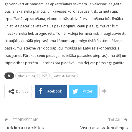
galvenokārt ar pandēmijas apkarošanas sekmēm. Ja vakcinācijas gaita
būs lēnāka, nekā plānots, un kavēsies koronavīrusa, t.sk. tā mutāciju,
izplatīšanās apkarošana, ekonomiskās aktivitātes atlabšana būs lēnāka
un atliktā patēriņa ietekme uz pakalpojumu cenu pieaugumu var būt
mazāka, nekā tiek prognozēts. Tomēr vidējā termiņā riski ir augšupvērsti,
straujāks globālā pieprasījuma kāpums apjomīgo fiskālās stimulēšanas
pasākumu ietekmē var dot papildu impulsu arī Latvijas ekonomiskajai
izaugsmei. Pārtikas cenu pieaugums lielāka pasaules pieprasījuma dēļ un
rūpniecības precēm – ierobežota piedāvājuma dēļ var pārsniegt gaidīto.
ekonomika
IKP
Latvijas Banka
Facebook
Twitter
Dalīties
IEPRIEKŠĒJAIS
TĀLĀK
Lieldienu nedēļas
Visi masu vakcinācijas