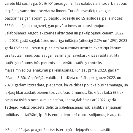
varētu tikt sasniegts 6.5% IKP pieaugums. Tas uzlabos arī nodarbinātības
iespējas, samazinot bezdarba līmeni. Turklāt investīciju izaugsmi
pastiprinās gan apjomīgu papildu līdzekļu no ES ieplūdes, palielinoties
RRF finansējuma apguvei, gan privāto investoru noskaņojuma
uzlabošanās. Augot iekšzemes aktivitātei un pakalpojumu cenām, 2022.
un 2023. gadā saglabāsies noturīga inflācija (attiecīgi 2.2% un 1.8%). 2023.
gadā ES finanšu resursu pieejamība turpinās uzturēt investīciju kāpumu
virs tautsaimniecības izaugsmes līmeņa. Savukārt krīzes radītā atliktā
patēriņa kāpums būs pierimis, un privāto patēriņu noteiks
mājsaimniecību ienākumu palielināšanās. IKP izaugsme 2023. gadam
lēšama 3.6%. Vispārējās valdības budžeta deficīta prognoze 2022. un
2023. gadam izstrādāta, pieņemot, ka valdības politika būs nemainīga, un
iekļauj tikai pašlaik pieņemtos valdības lēmumus. Šīs krīzes laikā ES tiek
pieļauta fiskālo noteikumu elastība, kas saglabāsies arī 2022. gadā.
Tādējādi valsts budžeta deficīta palielināšanās riski saistībā ar jaunām
politikas iniciatīvām, īpaši īstenojot iepriekš dotos solījumus, ir augsti.
IKP un inflācijas prognožu riski īstermiņā ir lejupvērsti un saistīti