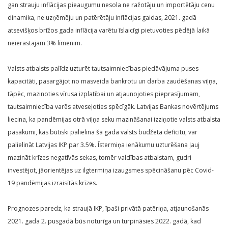
gan strauju inflācijas pieaugumu nesola ne ražotāju un importētāju cenu
dinamika, ne uzņēmēju un patērētāju inflācijas gaidas, 2021. gadā
atsevišķos brīžos gada inflācija varētu īslaicīgi pietuvoties pēdējā laikā
neierastajam 3% līmenim.
Valsts atbalsts palīdz uzturēt tautsaimniecības piedāvājuma puses
kapacitāti, pasargājot no masveida bankrotu un darba zaudēšanas viļņa,
tāpēc, mazinoties vīrusa izplatībai un atjaunojoties pieprasījumam,
tautsaimniecība varēs atveseļoties spēcīgāk. Latvijas Bankas novērtējums
liecina, ka pandēmijas otrā viļņa seku mazināšanai izziņotie valsts atbalsta
pasākumi, kas būtiski palielina šā gada valsts budžeta deficītu, var
palielināt Latvijas IKP par 3.5%. Īstermiņa ienākumu uzturēšana ļauj
mazināt krīzes negatīvās sekas, tomēr valdības atbalstam, gudri
investējot, jāorientējas uz ilgtermiņa izaugsmes spēcināšanu pēc Covid-
19 pandēmijas izraisītās krīzes.
Prognozes paredz, ka straujā IKP, īpaši privātā patēriņa, atjaunošanās
2021. gada 2. pusgadā būs noturīga un turpināsies 2022. gadā, kad