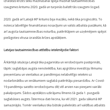
izraisītās krīzes seku mazināšanai spēja mazināt tautsaimniecības
izaugsmes kritumu 2020. gadā un turpinās balstīt tās izaugsmi šogad.
2020. gadā arī Latvijā IKP kritums bija mazāks, nekā tika prognozēts. To
noteica labvēlīgie finansēšanas nosacījumi un valsts atbalsta pasākumi, kā
arī augoša tautsaimniecības noturība, patērētājiem un uzņēmējiem spējot
pielāgoties vīrusa izraisītās krīzes apstākļiem.
Latvijas tautsaimniecības attīstību ietekmējošie faktori
Ārkārtējā situācija Latvijā tika pagarināta un ierobežojumi pastiprināti,
tāpēc saglabājas augsta nenoteiktība, kas apgrūtina investīciju lēmumu
pieņemšanu un vienlaikus ar pandēmijas nelabvēlīgo ietekmi uz
nodarbinātību un ienākumiem saglabā patērētāju piesardzību. Ar Covid-
19 pandēmiju saistīto ierobežojumu dēļ vēl arvien nav pieejami vairāki
pakalpojumi. Šādos apstākļos uzkrājumu līmenis šā gada 1. pusgadā
saglabāsies augsts. Īstermiņa dati liecina, ka vēl 2021. gada sākumā IKP
samazinājās. Tomēr vienlaikus tika būtiski palielināts arī valdības atbalsts