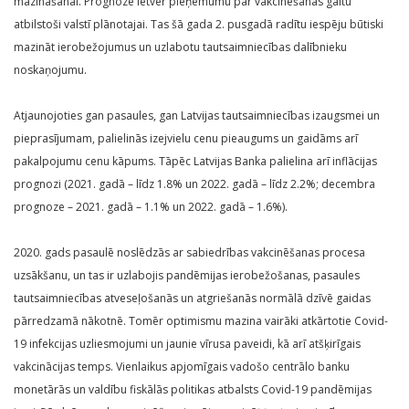
mazināšanai. Prognoze ietver pieņēmumu par vakcinēšanas gaitu
atbilstoši valstī plānotajai. Tas šā gada 2. pusgadā radītu iespēju būtiski
mazināt ierobežojumus un uzlabotu tautsaimniecības dalībnieku
noskaņojumu.
Atjaunojoties gan pasaules, gan Latvijas tautsaimniecības izaugsmei un
pieprasījumam, palielinās izejvielu cenu pieaugums un gaidāms arī
pakalpojumu cenu kāpums. Tāpēc Latvijas Banka palielina arī inflācijas
prognozi (2021. gadā – līdz 1.8% un 2022. gadā – līdz 2.2%; decembra
prognoze – 2021. gadā – 1.1% un 2022. gadā – 1.6%).
2020. gads pasaulē noslēdzās ar sabiedrības vakcinēšanas procesa
uzsākšanu, un tas ir uzlabojis pandēmijas ierobežošanas, pasaules
tautsaimniecības atveseļošanās un atgriešanās normālā dzīvē gaidas
pārredzamā nākotnē. Tomēr optimismu mazina vairāki atkārtotie Covid-
19 infekcijas uzliesmojumi un jaunie vīrusa paveidi, kā arī atšķirīgais
vakcinācijas temps. Vienlaikus apjomīgais vadošo centrālo banku
monetārās un valdību fiskālās politikas atbalsts Covid-19 pandēmijas