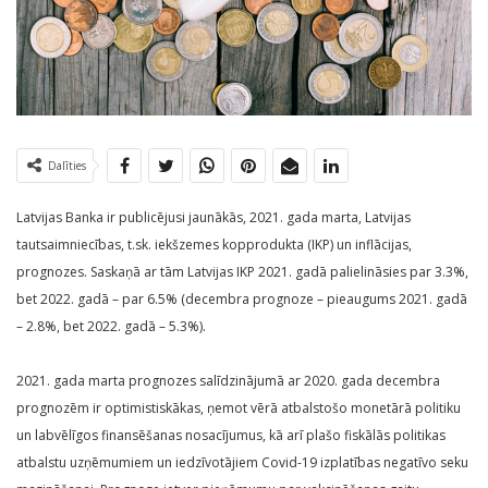
Dalīties
Latvijas Banka ir publicējusi jaunākās, 2021. gada marta, Latvijas
tautsaimniecības, t.sk. iekšzemes kopprodukta (IKP) un inflācijas,
prognozes. Saskaņā ar tām Latvijas IKP 2021. gadā palielināsies par 3.3%,
bet 2022. gadā – par 6.5% (decembra prognoze – pieaugums 2021. gadā
– 2.8%, bet 2022. gadā – 5.3%).
2021. gada marta prognozes salīdzinājumā ar 2020. gada decembra
prognozēm ir optimistiskākas, ņemot vērā atbalstošo monetārā politiku
un labvēlīgos finansēšanas nosacījumus, kā arī plašo fiskālās politikas
atbalstu uzņēmumiem un iedzīvotājiem Covid-19 izplatības negatīvo seku