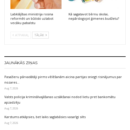
Labklājības ministrija rosina
Kā sagatavot bērnu skolai,
reformēt un būtiski uzlabot
nepārslogojot ģimenes budžetu?
vecāku pabalstu
ATPAKAĻ
TĀLĀK
JAUNĀKĀS ZIŅAS
Pasažieru pārvadātāji pirms vēlēšanām aicina partijas sniegt risinājumus par
nozares…
Aug 7, 2026
Valsts policija kriminālvajāšanas uzsākšanai nodod lietu pret bankomātu
apzadzēju
Aug 7, 2026
Karstums atkāpsies, bet laiks saglabāsies vasarīgi silts
Aug 7, 2026