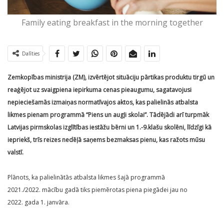
Family eating breakfast in the morning together
Dalīties
Zemkopības ministrija (ZM), izvērtējot situāciju pārtikas produktu tirgū un
reaģējot uz svaigpiena iepirkuma cenas pieaugumu, sagatavojusi
nepieciešamās izmaiņas normatīvajos aktos, kas palielinās atbalsta
likmes pienam programmā “Piens un augļi skolai”. Tādējādi arī turpmāk
Latvijas pirmskolas izglītības iestāžu bērni un 1.-9.klašu skolēni, līdzīgi kā
iepriekš, trīs reizes nedēļā saņems bezmaksas pienu, kas ražots mūsu
valstī.
Plānots, ka palielinātās atbalsta likmes šajā programmā
2021./2022. mācību gadā tiks piemērotas piena piegādei jau no
2022. gada 1. janvāra.