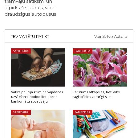
tramvaju satiksmi un
iepirks 47 jaunus, videi
draudzīgus autobusus
TEV VARĒTU PATIKT
Vairāk No Autora
SABIEDRĪBA
SABIEDRĪBA
Valsts policija kriminālvajāšanas
Karstums atkāpsies, bet laiks
uzsākšanai nodod lietu pret
saglabāsies vasarīgi silts
bankomātu apzadzēju
SABIEDRĪBA
SABIEDRĪBA