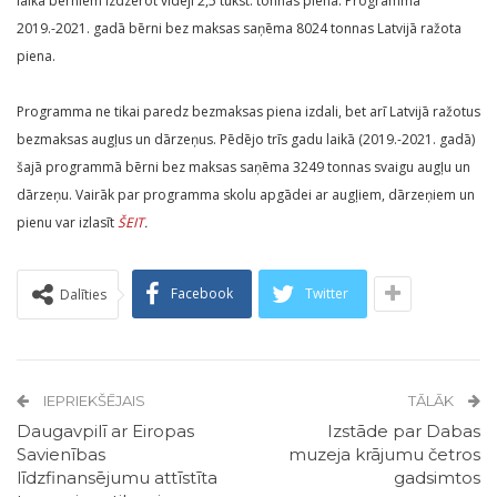
laikā bērniem izdzerot vidēji 2,5 tūkst. tonnas piena. Programmā
2019.-2021. gadā bērni bez maksas saņēma 8024 tonnas Latvijā ražota
piena.
Programma ne tikai paredz bezmaksas piena izdali, bet arī Latvijā ražotus
bezmaksas augļus un dārzeņus. Pēdējo trīs gadu laikā (2019.-2021. gadā)
šajā programmā bērni bez maksas saņēma 3249 tonnas svaigu augļu un
dārzeņu. Vairāk par programma skolu apgādei ar augļiem, dārzeņiem un
pienu var izlasīt
ŠEIT
.
Facebook
Twitter
Dalīties
IEPRIEKŠĒJAIS
TĀLĀK
Daugavpilī ar Eiropas
Izstāde par Dabas
Savienības
muzeja krājumu četros
līdzfinansējumu attīstīta
gadsimtos