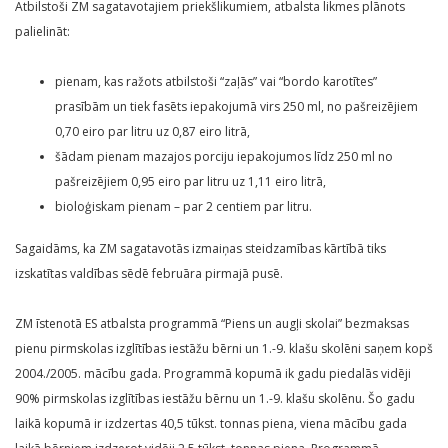
Atbilstoši ZM sagatavotajiem priekšlikumiem, atbalsta likmes plānots
palielināt:
pienam, kas ražots atbilstoši “zaļās” vai “bordo karotītes”
prasībām un tiek fasēts iepakojumā virs 250 ml, no pašreizējiem
0,70 eiro par litru uz 0,87 eiro litrā,
šādam pienam mazajos porciju iepakojumos līdz 250 ml no
pašreizējiem 0,95 eiro par litru uz 1,11 eiro litrā,
bioloģiskam pienam – par 2 centiem par litru.
Sagaidāms, ka ZM sagatavotās izmaiņas steidzamības kārtībā tiks
izskatītas valdības sēdē februāra pirmajā pusē.
ZM īstenotā ES atbalsta programmā “Piens un augļi skolai” bezmaksas
pienu pirmskolas izglītības iestāžu bērni un 1.-9. klašu skolēni saņem kopš
2004./2005. mācību gada. Programmā kopumā ik gadu piedalās vidēji
90% pirmskolas izglītības iestāžu bērnu un 1.-9. klašu skolēnu. Šo gadu
laikā kopumā ir izdzertas 40,5 tūkst. tonnas piena, viena mācību gada