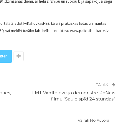
91.dzimšanas dienu, ar lielu sirsnību un rūpību bija sapakojusi segu
rtālā Ziedot.lv/KahovkasHES, kā arī praktiskas lietas un mantas
ā 50, vai meklēt tuvāko labdarības noliktavu www.palidzibaskarte.lv
itter
TĀLĀK
ties,
LMT Viedtelevīzija demonstrē Poškus
filmu “Saule spīd 24 stundas”
Vairāk No Autora