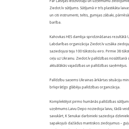
Par Latvijas iedzīvotāju un uzņēmumu ziedojumi
Ziedot.lv sūtījums. Sūtījumā ir trīs plastikāta la
un citi instrumenti, teltis, gumijas zābaki, pārnēs
barība.
Kahovkas HES dambja spridzināšanas rezultātā U
Labdarības organizācija Ziedot.lv uzsāka ziedoju
saziedojusi teju 100 tūkstošu eiro. Pirmie 38 tūkst
ceļu uz Ukrainu. Ziedot.lv palīdzības nosūtīšanā 
aktuālākās vajadzības un palīdzības saņēmējus.
Palīdzību saņems Ukrainas ārkārtas situāciju mini
brīvprātīgo glābēju palīdzības organizācija.
Komplektējot pirmo humānās palīdzības sūtījumu
uzņēmums Laivu Depo noziedoja laivu, tādā veidā 
savukārt, K Senukai darbinieki saziedoja dzīvniek
sapakojuši dažādus mantiskos ziedojumus – guļa