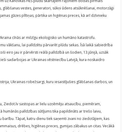
em uz Kahovkas HES plūdu skartajiem rajoniem dodas pirmais
ivas, glābšanas vestes, ģeneratori, sūkņi ūdens atsūknēšanai, motorzāģi
ājamas gāzes plītiņas, pārtika un higiēnas preces, kā arī dzīvnieku
kraina cīnās ar milzīgu ekoloģisko un humāno katastrofu.
mu vākšanu, lai palīdzētu pārvarēt plūdu sekas. Īsā laikā sabiedrība
oši eiro jau ir pārvērsti reālā palīdzībā un šodien, 13.jūnijā, uzsāk
cieši sadarbojas ar Ukrainas vēstniecību Latvijā, kura noskaidro
strija, Ukrainas robežsargi, kuru iesaistījušies glābšanas darbos, un
, Ziedot.lv sastopas ar lielu uzņēmēju atsaucību, piemēram,
humānās palīdzības sūtījums tika papildināts ar trešo laivu,
u barību. Tāpat, katru dienu tiek saņemti zvani no ziedotājiem, kas
mmaisus, drēbes, higiēnas preces, gumijas zābakus un citas. Vecākā