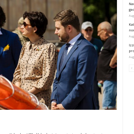
Na
ga
Aug
Kat
nor
Aug
Izz
pr
Aug