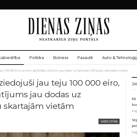
Sabiedrība
Politika
Bizness
Pasaulē
Auto & Tehnoloģij
u teju 100 000 eiro, pirmais palīdzības sūtījums jau dodas uz Kahovkas HES plūdu skartajām vietām
aziedojuši jau teju 100 000 eiro,
JA
ūtījums jau dodas uz
Kā 
 skartajām vietām
bu
Aug
Sep
SABIEDRĪBA
pas
Aug