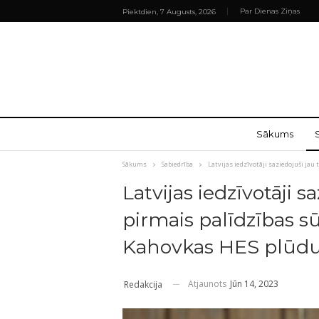
Par Dienas Ziņas
Piektdien, 7 Augusts, 2026
Sākums
Sākums
Sabiedrība
Latvijas iedzīvotāji saziedojuši ja
Latvijas iedzīvotāji s
pirmais palīdzības s
Kahovkas HES plūdu
Atjaunots
Jūn 14, 2023
Redakcija