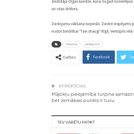
ziedotāja Olgas kundze, kurai šogad nosvinējusi 
un citas drēbes.
Ziedojumu vākšana turpinās. Ziedot iespējams po
nodot biedrībai “Tavi draugi” Rīgā, Ventspils iel
Ukraina
ziedojums
Facebook
Tw
Dalīties
IEPRIEKŠĒJAIS
Mājokļu pieejamība turpina samazinā
bet zemākais punkts ir tuvu
TEV VARĒTU PATIKT