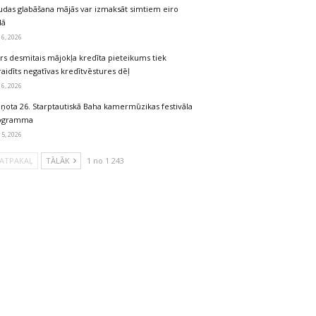
udas glabāšana mājās var izmaksāt simtiem eiro
dā
 6, 2026
rs desmitais mājokļa kredīta pieteikums tiek
aidīts negatīvas kredītvēstures dēļ
 6, 2026
iņota 26. Starptautiskā Baha kamermūzikas festivāla
ogramma
 5, 2026
ATPAKAĻ
TĀLĀK
1 no 1 243