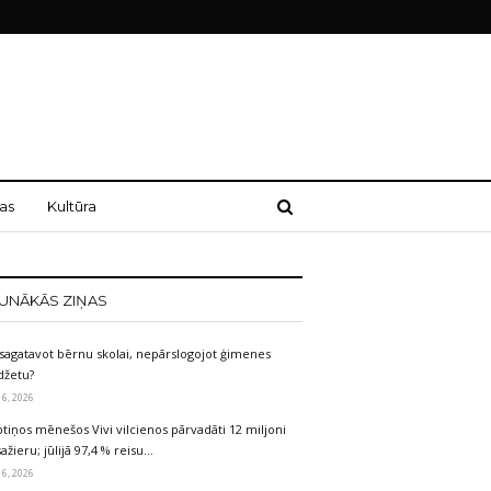
as
Kultūra
UNĀKĀS ZIŅAS
sagatavot bērnu skolai, nepārslogojot ģimenes
džetu?
 6, 2026
tiņos mēnešos Vivi vilcienos pārvadāti 12 miljoni
ažieru; jūlijā 97,4 % reisu…
 6, 2026