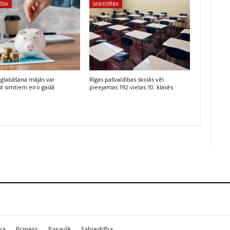
RĪBA
SABIEDRĪBA
glabāšana mājās var
Rīgas pašvaldības skolās vēl
t simtiem eiro gadā
pieejamas 192 vietas 10. klasēs
ika
Bizness
Pasaulē
Sabiedrība