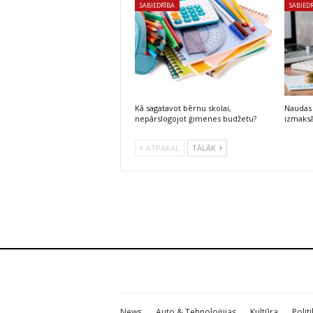
SABIEDRĪBA
SABIED
Kā sagatavot bērnu skolai,
Naudas 
nepārslogojot ģimenes budžetu?
izmaksā
ATPAKAĻ
TĀLĀK
News
Auto & Tehnoloģijas
Kultūra
Polit