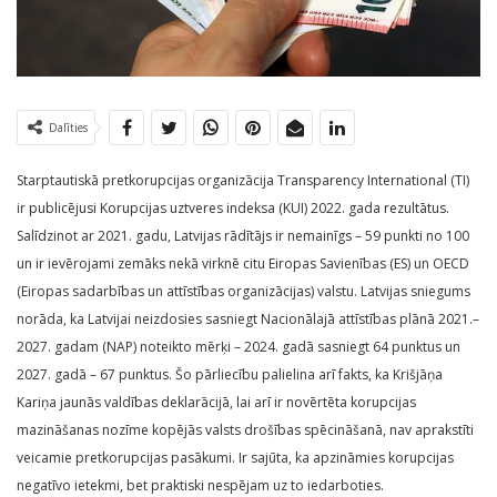
Dalīties
Starptautiskā pretkorupcijas organizācija Transparency International (TI)
ir publicējusi Korupcijas uztveres indeksa (KUI) 2022. gada rezultātus.
Salīdzinot ar 2021. gadu, Latvijas rādītājs ir nemainīgs – 59 punkti no 100
un ir ievērojami zemāks nekā virknē citu Eiropas Savienības (ES) un OECD
(Eiropas sadarbības un attīstības organizācijas) valstu. Latvijas sniegums
norāda, ka Latvijai neizdosies sasniegt Nacionālajā attīstības plānā 2021.–
2027. gadam (NAP) noteikto mērķi – 2024. gadā sasniegt 64 punktus un
2027. gadā – 67 punktus. Šo pārliecību palielina arī fakts, ka Krišjāņa
Kariņa jaunās valdības deklarācijā, lai arī ir novērtēta korupcijas
mazināšanas nozīme kopējās valsts drošības spēcināšanā, nav aprakstīti
veicamie pretkorupcijas pasākumi. Ir sajūta, ka apzināmies korupcijas
negatīvo ietekmi, bet praktiski nespējam uz to iedarboties.