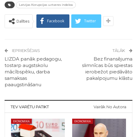
Latvijas Korupcijas uztveres indekss
Facebook
Twitter
Dalīties
IEPRIEKŠĒJAIS
TĀLĀK
LIZDA panāk pedagogu,
Bez finansējuma
tostarp augstskolu
slimnīcas būs spiestas
mācībspēku, darba
ierobežot piedāvāto
samaksas
pakalpojumu klāstu
paaugstināšanu
TEV VARĒTU PATIKT
Vairāk No Autora
EKONOMIKA
EKONOMIKA