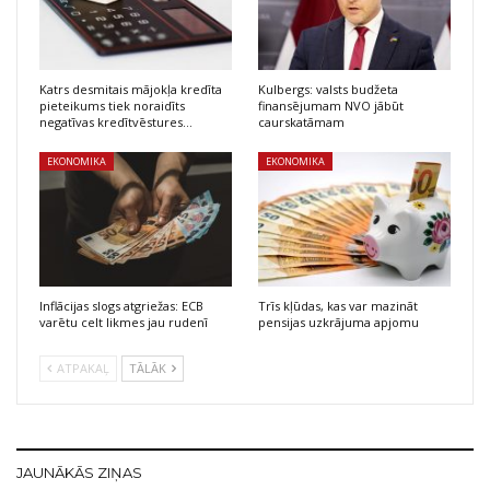
Katrs desmitais mājokļa kredīta
Kulbergs: valsts budžeta
pieteikums tiek noraidīts
finansējumam NVO jābūt
negatīvas kredītvēstures…
caurskatāmam
EKONOMIKA
EKONOMIKA
Inflācijas slogs atgriežas: ECB
Trīs kļūdas, kas var mazināt
varētu celt likmes jau rudenī
pensijas uzkrājuma apjomu
ATPAKAĻ
TĀLĀK
JAUNĀKĀS ZIŅAS