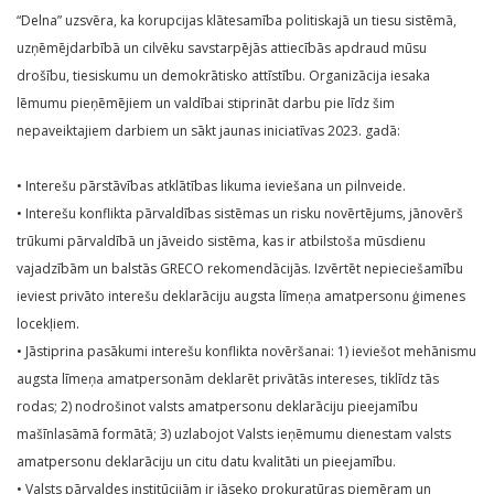
“Delna” uzsvēra, ka korupcijas klātesamība politiskajā un tiesu sistēmā,
uzņēmējdarbībā un cilvēku savstarpējās attiecībās apdraud mūsu
drošību, tiesiskumu un demokrātisko attīstību. Organizācija iesaka
lēmumu pieņēmējiem un valdībai stiprināt darbu pie līdz šim
nepaveiktajiem darbiem un sākt jaunas iniciatīvas 2023. gadā:
• Interešu pārstāvības atklātības likuma ieviešana un pilnveide.
• Interešu konflikta pārvaldības sistēmas un risku novērtējums, jānovērš
trūkumi pārvaldībā un jāveido sistēma, kas ir atbilstoša mūsdienu
vajadzībām un balstās GRECO rekomendācijās. Izvērtēt nepieciešamību
ieviest privāto interešu deklarāciju augsta līmeņa amatpersonu ģimenes
locekļiem.
• Jāstiprina pasākumi interešu konflikta novēršanai: 1) ieviešot mehānismu
augsta līmeņa amatpersonām deklarēt privātās intereses, tiklīdz tās
rodas; 2) nodrošinot valsts amatpersonu deklarāciju pieejamību
mašīnlasāmā formātā; 3) uzlabojot Valsts ieņēmumu dienestam valsts
amatpersonu deklarāciju un citu datu kvalitāti un pieejamību.
• Valsts pārvaldes institūcijām ir jāseko prokuratūras piemēram un