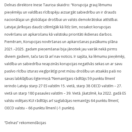
Delnas direktore Inese Tauriņa skaidro: “Korupcija grauj lēmumu
pieņēmēju un valdības rīcībspēju aizsargāt sabiedrību un ir drauds
nacionālajai un globālajai drošībai un valsts demokrātiskai attīstībai.
Latvijai jārīkojas daudz izlēmīgāk kā līdz šim, nosakot korupcijas
novēršanu un apkarošanu kā valstisku prioritāti ikdienas darbos.
Piemēram, Korupcijas novēršanas un apkarošanas pasākumu plāna
2021.–2025. gadam pieņemšanai bija jānotiek jau vairāk nekā pirms
diviem gadiem, taču tas tā arī nav noticis. Ir sajūta, ka lēmumu pieņēmēji,
valdība un sabiedrība neapzinās korupcijas negatīvās sekas un ar savu
pasīvo rīcību izturas vieglprātīgi pret mūsu drošību un atsakās paši no
savas labklājības ilgtermiņā.”Nemainīgais rādītājs 59 punktu līmenī
ierindo Latviju starp 27 ES valstīm 15. vietā, starp 38 OECD valstīm – 27.
vietā un starp 180 pasaules valstīm – 39. Vietā. Jāatzīmē, ka 2022. gadā ES
valstu vidējais KUI rādītājs arī saglabājas nemainīgs 64 punktu līmenī,
OECD valstu – 66 punktu līmenī (-1 punkts).
“Delnas” rekomendācijas