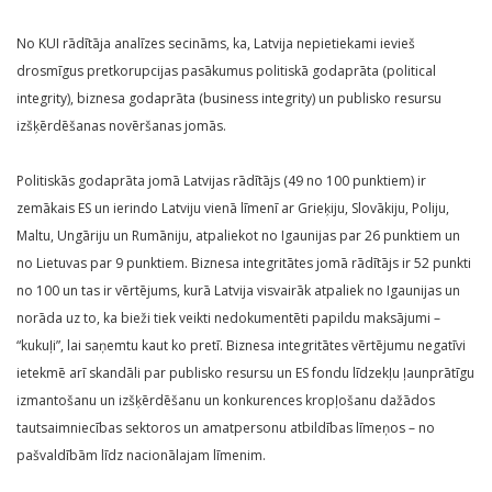
No KUI rādītāja analīzes secināms, ka, Latvija nepietiekami ievieš
drosmīgus pretkorupcijas pasākumus politiskā godaprāta (political
integrity), biznesa godaprāta (business integrity) un publisko resursu
izšķērdēšanas novēršanas jomās.
Politiskās godaprāta jomā Latvijas rādītājs (49 no 100 punktiem) ir
zemākais ES un ierindo Latviju vienā līmenī ar Grieķiju, Slovākiju, Poliju,
Maltu, Ungāriju un Rumāniju, atpaliekot no Igaunijas par 26 punktiem un
no Lietuvas par 9 punktiem. Biznesa integritātes jomā rādītājs ir 52 punkti
no 100 un tas ir vērtējums, kurā Latvija visvairāk atpaliek no Igaunijas un
norāda uz to, ka bieži tiek veikti nedokumentēti papildu maksājumi –
“kukuļi”, lai saņemtu kaut ko pretī. Biznesa integritātes vērtējumu negatīvi
ietekmē arī skandāli par publisko resursu un ES fondu līdzekļu ļaunprātīgu
izmantošanu un izšķērdēšanu un konkurences kropļošanu dažādos
tautsaimniecības sektoros un amatpersonu atbildības līmeņos – no
pašvaldībām līdz nacionālajam līmenim.