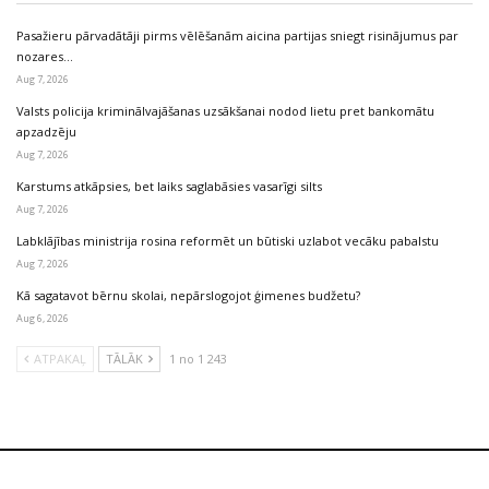
Pasažieru pārvadātāji pirms vēlēšanām aicina partijas sniegt risinājumus par
nozares…
Aug 7, 2026
Valsts policija kriminālvajāšanas uzsākšanai nodod lietu pret bankomātu
apzadzēju
Aug 7, 2026
Karstums atkāpsies, bet laiks saglabāsies vasarīgi silts
Aug 7, 2026
Labklājības ministrija rosina reformēt un būtiski uzlabot vecāku pabalstu
Aug 7, 2026
Kā sagatavot bērnu skolai, nepārslogojot ģimenes budžetu?
Aug 6, 2026
ATPAKAĻ
TĀLĀK
1 no 1 243