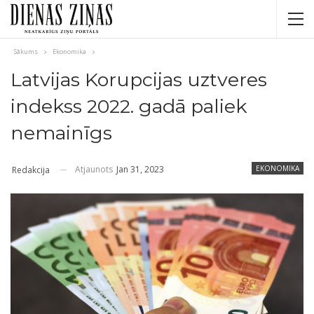
Sākums
Ekonomika
Latvijas Korupcijas uztveres
indekss 2022. gadā paliek
nemainīgs
Atjaunots
Jan 31, 2023
EKONOMIKA
Redakcija