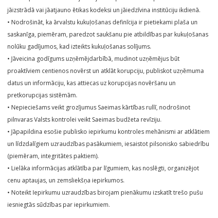
jāizstrādā vai jāatjauno ētikas kodeksi un jāiedzīvina institūciju ikdienā.
• Nodrošināt, ka ārvalstu kukuļošanas definīcija ir pietiekami plaša un
saskanīga, piemēram, paredzot saukšanu pie atbildības par kukuļošanas
nolūku gadījumos, kad izteikts kukuļošanas solījums.
• Jāveicina godīgums uzņēmējdarbībā, mudinot uzņēmējus būt
proaktīviem centienos novērst un atklāt korupciju, publiskot uzņēmuma
datus un informāciju, kas attiecas uz korupcijas novēršanu un
pretkorupcijas sistēmām.
• Nepieciešams veikt grozījumus Saeimas kārtības rullī, nodrošinot
pilnvaras Valsts kontrolei veikt Saeimas budžeta revīziju.
• Jāpapildina esošie publisko iepirkumu kontroles mehānismi ar atklātiem
un līdzdalīgiem uzraudzības pasākumiem, iesaistot pilsonisko sabiedrību
(piemēram, integritātes paktiem).
• Lielāka informācijas atklātība par līgumiem, kas noslēgti, organizējot
cenu aptaujas, un zemsliekšņa iepirkumos.
• Noteikt Iepirkumu uzraudzības birojam pienākumu izskatīt trešo pušu
iesniegtās sūdzības par iepirkumiem.