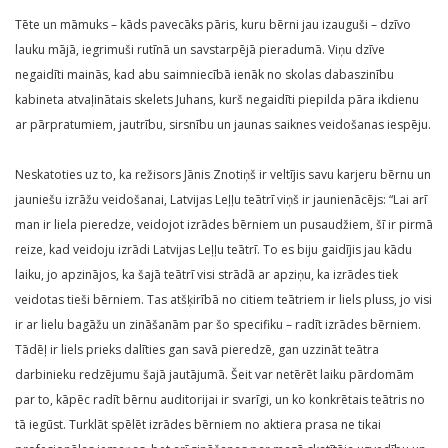
Tēte un māmuks – kāds pavecāks pāris, kuru bērni jau izauguši – dzīvo
lauku mājā, iegrimuši rutīnā un savstarpējā pieradumā. Viņu dzīve
negaidīti mainās, kad abu saimniecībā ienāk no skolas dabaszinību
kabineta atvaļinātais skelets Juhans, kurš negaidīti piepilda pāra ikdienu
ar pārpratumiem, jautrību, sirsnību un jaunas saiknes veidošanas iespēju.
Neskatoties uz to, ka režisors Jānis Znotiņš ir veltījis savu karjeru bērnu un
jauniešu izrāžu veidošanai, Latvijas Leļļu teātrī viņš ir jaunienācējs: “Lai arī
man ir liela pieredze, veidojot izrādes bērniem un pusaudžiem, šī ir pirmā
reize, kad veidoju izrādi Latvijas Leļļu teātrī. To es biju gaidījis jau kādu
laiku, jo apzinājos, ka šajā teātrī visi strādā ar apziņu, ka izrādes tiek
veidotas tieši bērniem. Tas atšķirībā no citiem teātriem ir liels pluss, jo visi
ir ar lielu bagāžu un zināšanām par šo specifiku – radīt izrādes bērniem.
Tādēļ ir liels prieks dalīties gan savā pieredzē, gan uzzināt teātra
darbinieku redzējumu šajā jautājumā. Šeit var netērēt laiku pārdomām
par to, kāpēc radīt bērnu auditorijai ir svarīgi, un ko konkrētais teātris no
tā iegūst. Turklāt spēlēt izrādes bērniem no aktiera prasa ne tikai