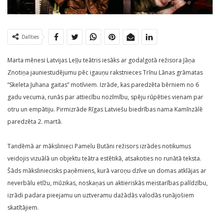
Dalīties
Marta mēnesi Latvijas Leļļu teātris iesāks ar godalgotā režisora Jāņa
Znotiņa jauniestudējumu pēc igauņu rakstnieces Trīnu Lānas grāmatas
“Skeleta Juhana gaitas” motīviem. Izrāde, kas paredzēta bērniem no 6
gadu vecuma, runās par attiecību nozīmību, spēju rūpēties vienam par
otru un empātiju. Pirmizrāde Rīgas Latviešu biedrības nama Kamīnzālē
paredzēta 2. martā.
Tandēmā ar mākslinieci Pamelu Butāni režisors izrādes notikumus
veidojis vizuālā un objektu teātra estētikā, atsakoties no runātā teksta.
Šāds māksliniecisks paņēmiens, kurā varoņu dzīve un domas atklājas ar
neverbālu etīžu, mūzikas, noskaņas un aktieriskās meistarības palīdzību,
izrādi padara pieejamu un uztveramu dažādās valodās runājošiem
skatītājiem.