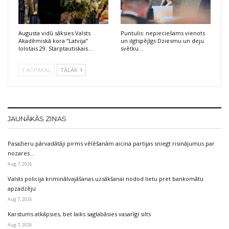
Augusta vidū sāksies Valsts
Puntulis: nepieciešams vienots
Akadēmiskā kora “Latvija”
un ilgtspējīgs Dziesmu un deju
lolotais 29. Starptautiskais…
svētku…
ATPAKAĻ
TĀLĀK
JAUNĀKĀS ZIŅAS
Pasažieru pārvadātāji pirms vēlēšanām aicina partijas sniegt risinājumus par
nozares…
Aug 7, 2026
Valsts policija kriminālvajāšanas uzsākšanai nodod lietu pret bankomātu
apzadzēju
Aug 7, 2026
Karstums atkāpsies, bet laiks saglabāsies vasarīgi silts
Aug 7, 2026