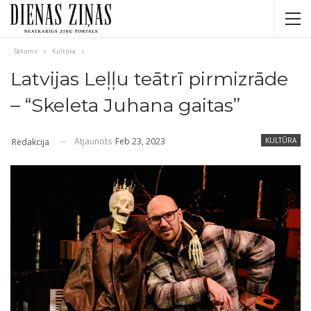
Sākums
Kultūra
Latvijas Leļļu teātrī pirmizrāde
– “Skeleta Juhana gaitas”
Atjaunots
Feb 23, 2023
KULTŪRA
Redakcija