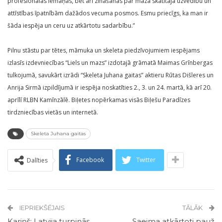
profesionālas iemaņas, bet arī zināšanas par mazā skatītāja uzvedību un
attīstības īpatnībām dažādos vecuma posmos. Esmu priecīgs, ka man ir
šāda iespēja un ceru uz atkārtotu sadarbību.”
Pilnu stāstu par tētes, māmuka un skeleta piedzīvojumiem iespējams
izlasīs izdevniecības “Liels un mazs” izdotajā grāmatā Maimas Grīnbergas
tulkojumā, savukārt izrādi “Skeleta Juhana gaitas” aktieru Rūtas Dišleres un
Anrija Sirmā izpildījumā ir iespēja noskatīties 2., 3. un 24. martā, kā arī 20.
aprīlī RLBN Kamīnzālē. Biļetes nopērkamas visās Biļešu Paradīzes
tirdzniecības vietās un internetā.
Skeleta Juhana gaitas
Facebook
Twitter
Dalīties
IEPRIEKŠĒJAIS
TĀLĀK
Kariņš: Latvija turpinās
Saeima atkārtoti pauž