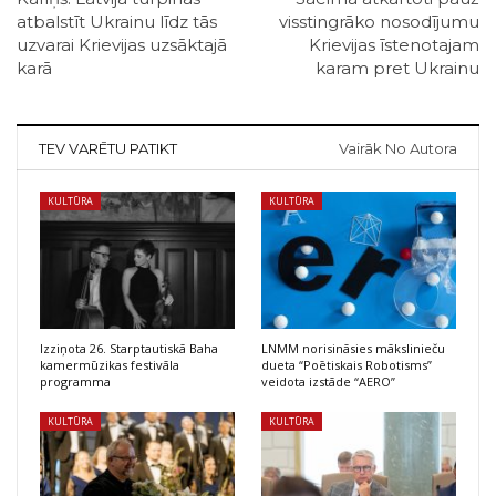
atbalstīt Ukrainu līdz tās
visstingrāko nosodījumu
uzvarai Krievijas uzsāktajā
Krievijas īstenotajam
karā
karam pret Ukrainu
TEV VARĒTU PATIKT
Vairāk No Autora
KULTŪRA
KULTŪRA
Izziņota 26. Starptautiskā Baha
LNMM norisināsies mākslinieču
kamermūzikas festivāla
dueta “Poētiskais Robotisms”
programma
veidota izstāde “AERO”
KULTŪRA
KULTŪRA