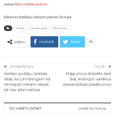
veikalā
https://veikals.pasts.lv/
.
Nākamais filatēlijas izdevums plānots 28.maijā.
Hokejs
Latvijas pasts
Pastmarka
Facebook
Twitter
Dalīties
IEPRIEKŠĒJAIS
TĀLĀK
Vietējo politiķu teiktais
Mājputnus drīkstēs laist
rāda, ka Lembergam kā
ārā, ievērojot vairākus
Ventspils mēram tikpat
piesardzības pasākumus
kā nav alternatīvas
TEV VARĒTU PATIKT
Vairāk No Autora