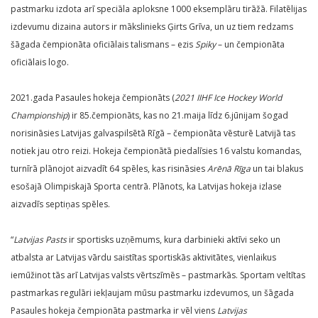
pastmarku izdota arī speciāla aploksne 1000 eksemplāru tirāžā. Filatēlijas
izdevumu dizaina autors ir mākslinieks Ģirts Grīva, un uz tiem redzams
šāgada čempionāta oficiālais talismans – ezis
Spiky
– un čempionāta
oficiālais logo.
2021.gada Pasaules hokeja čempionāts (
2021
IIHF Ice Hockey World
Championship
) ir 85.čempionāts, kas no 21.maija līdz 6.jūnijam šogad
norisināsies Latvijas galvaspilsētā Rīgā – čempionāta vēsturē Latvijā tas
notiek jau otro reizi. Hokeja čempionātā piedalīsies 16 valstu komandas,
turnīrā plānojot aizvadīt 64 spēles, kas risināsies
Arēnā Rīga
un tai blakus
esošajā Olimpiskajā Sporta centrā. Plānots, ka Latvijas hokeja izlase
aizvadīs septiņas spēles.
“
Latvijas Pasts
ir sportisks uzņēmums, kura darbinieki aktīvi seko un
atbalsta ar Latvijas vārdu saistītas sportiskās aktivitātes, vienlaikus
iemūžinot tās arī Latvijas valsts vērtszīmēs – pastmarkās. Sportam veltītas
pastmarkas regulāri iekļaujam mūsu pastmarku izdevumos, un šāgada
Pasaules hokeja čempionāta pastmarka ir vēl viens
Latvijas