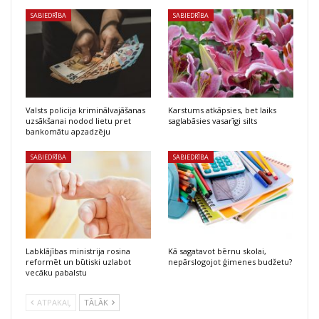
SABIEDRĪBA
SABIEDRĪBA
Valsts policija kriminālvajāšanas
Karstums atkāpsies, bet laiks
uzsākšanai nodod lietu pret
saglabāsies vasarīgi silts
bankomātu apzadzēju
SABIEDRĪBA
SABIEDRĪBA
Labklājības ministrija rosina
Kā sagatavot bērnu skolai,
reformēt un būtiski uzlabot
nepārslogojot ģimenes budžetu?
vecāku pabalstu
ATPAKAĻ
TĀLĀK