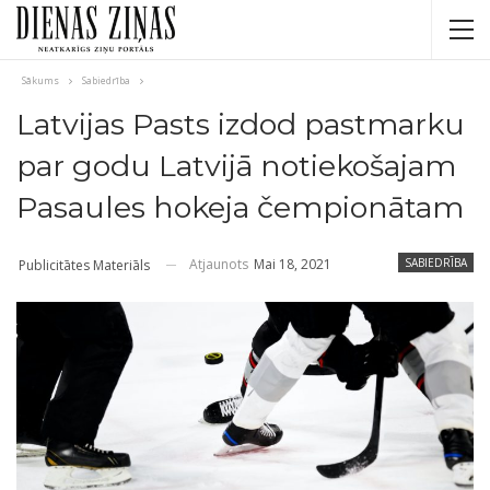
Sākums
Sabiedrība
Latvijas Pasts izdod pastmarku
par godu Latvijā notiekošajam
Pasaules hokeja čempionātam
Atjaunots
Mai 18, 2021
SABIEDRĪBA
Publicitātes Materiāls