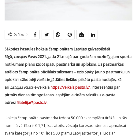
Dalīties
Sākoties Pasaules hokeja čempionātam Latvijas galvaspilsētā
Rīgā,
Latvijas Pasts
2021.gada 21.maijā par godu šim nozīmīgajam sporta
notikumam plāno izdot īpašu pastmarku un aploksni. Uz pastmarkas
attēlots čempionāta oficiālais talismans – ezis
Spiky
. Jauno pastmarku un
aploksni
sākotnēji varēs iegādāties lielāko pilsētu pasta nodaļās, kā
arī
Latvijas Pasta
e-veikalā
https://veikals.pasts.lv/
. Interesentus par
pirmās dienas zīmogošanas iespējām aicinām rakstīt uz e-pasta
adresi
filatelija@pasts.lv
.
Hokeja čempionāta pastmarka izdota 50 000 eksemplāru tirāžā, un tās
nominālvērtība ir € 1,71, kas atbilst vēstuļu korespondences apmaksai
svara kategorijā no 101 līdz 500 gramu Latvijas teritorijā. Līdz ar