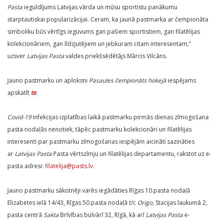
Pasta
ieguldījums Latvijas vārda un mūsu sportistu panākumu
starptautiskai popularizācijai. Ceram, ka jaunā pastmarka ar čempionāta
simboliku būs vērtīgs ieguvums gan pašiem sportistiem, gan filatēlijas
kolekcionāriem, gan līdzjutējiem un jebkuram citam interesentam,”
uzsver
Latvijas Pasta
valdes priekšsēdētājs Mārcis Vilcāns.
Jauno pastmarku un aploksni
Pasaules čempionāts hokejā
iespējams
apskatīt
te
.
Covid-19
infekcijas izplatības laikā pastmarku pirmās dienas zīmogošana
pasta nodaļās nenotiek, tāpēc pastmarku kolekcionāri un filatēlijas
interesenti par pastmarku zīmogošanas iespējām aicināti sazināties
ar
Latvijas Pasta
Pasta vērtszīmju un filatēlijas departamentu, rakstot uz e-
pasta adresi:
filatelija@pasts.lv
.
Jauno pastmarku sākotnēji varēs iegādāties Rīgas 10.pasta nodaļā
Elizabetes ielā 14/43, Rīgas 50.pasta nodaļā t/c
Origo
, Stacijas laukumā 2,
pasta centrā
Sakta
Brīvības bulvārī 32, Rīgā, kā arī
Latvijas Pasta
e-