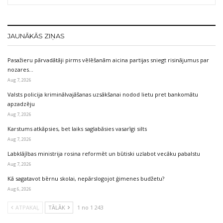
JAUNĀKĀS ZIŅAS
Pasažieru pārvadātāji pirms vēlēšanām aicina partijas sniegt risinājumus par
nozares…
Aug 7, 2026
Valsts policija kriminālvajāšanas uzsākšanai nodod lietu pret bankomātu
apzadzēju
Aug 7, 2026
Karstums atkāpsies, bet laiks saglabāsies vasarīgi silts
Aug 7, 2026
Labklājības ministrija rosina reformēt un būtiski uzlabot vecāku pabalstu
Aug 7, 2026
Kā sagatavot bērnu skolai, nepārslogojot ģimenes budžetu?
Aug 6, 2026
ATPAKAĻ
TĀLĀK
1 no 1 243