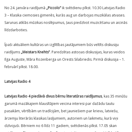
No 24. janvāra raidījumā
„Piccolo”
ik svētdienu plkst. 10.30 Latvijas Radio
3 – Klasika ciemosies ģimenēs, kurās aug un darbojas muzikālas atvases.
Sarunas atklās mūzikas noslēpumus, ļaus piedzīvot muzicēšanu un aicinās
līdzdarboties.
Īpaši aktuāliem kultūras un izglītības jautājumiem būs veltīts diskusiju
raidījums
„Meistars Knehts”
. Paredzētas astoņas diskusijas, kuras veidos
Ilga Auguste, Māra Rozenberga un Orests Silabriedis. Pirmā diskusija – 1.
februārī plkst. 18.00.
Latvijas Radio 4
Latvijas Radio 4 piedāvā divus bērnu literatūras raidījumus
, kas 35 minūšu
garumā mazākajiem klausītājiem veicina interesi par dažādu tautu
pasakām, vērtībām un tradīcijām, bet jauniešiem par krievu, latviešu,
ārzemju literārās klasikas lasījumiem, autoriem un laikmetu, kurā viņi
dzīvojuši. Bērniem no 6 līdz 11 gadiem, svētdienās plkst. 17.05 skan