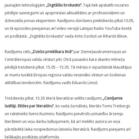
jaunajām tehnoloģijām
„Digitālās brokastis”.
Tajā tiek apskatīti nozares
pēdējie sasniegumi un apspriestas aktualitātes ar profesionāļiem un
dzīvesstila jomas ekspertiem. Raidījums dzirdams piektdienās plkst.10.05,
un tā epizodes pieejamas arī video versijā Latvijas Radio YouTube kontā
un podkāstā. „Digitālās brokastis” vada Artis Ozoliņš un Rihards Blese.
Raidījumu cikls
„Dzelzs priekškara ēnā”
par Ziemeļaustrumeiropas un
Centrāleiropas valstu vēsturi pēc Otrā pasaules kara skanēs mēneša
pēdējā trešdienā plkst. 15.05 – 15.35. Tā mērķis ir iepazīstināt klausītājus
ar mums tuvākā Eiropas reģiona valstu nesenāko vēsturi un šodienas
attīstības tendencēm. Raidījumu vadīs Eduards Liniņš.
Trešdienās plkst. 15.35 ēterā literatūrai veltīts raidījums
„Cienījamie
lasītāji. Etīdes par literatūru”
, ko vada žurnālists, literāts Toms Treibergs
un rakstnieks Svens Kuzmins. Raidījums pievērsīs uzmanību ārzemju
literātiem un viņu darbu tulkojumiem, kā arī meklēs autora un viņa
pārstāvētā laika nospiedumus latviešu literatūrā. Raidījums pieejams arī
lielākajās podkāstu platformās.