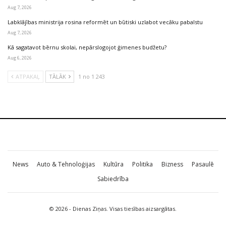
Aug 7, 2026
Labklājības ministrija rosina reformēt un būtiski uzlabot vecāku pabalstu
Aug 7, 2026
Kā sagatavot bērnu skolai, nepārslogojot ģimenes budžetu?
Aug 6, 2026
ATPAKAĻ
TĀLĀK
1 no 1 243
News
Auto & Tehnoloģijas
Kultūra
Politika
Bizness
Pasaulē
Sabiedrība
© 2026 - Dienas Ziņas. Visas tiesības aizsargātas.