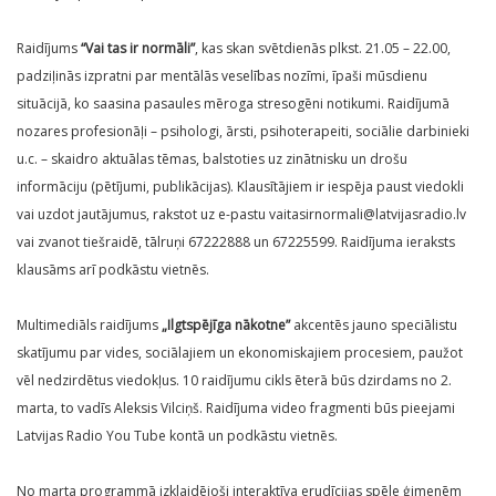
Raidījums
“Vai tas ir normāli”
, kas skan svētdienās plkst. 21.05 – 22.00,
padziļinās izpratni par mentālās veselības nozīmi, īpaši mūsdienu
situācijā, ko saasina pasaules mēroga stresogēni notikumi. Raidījumā
nozares profesionāļi – psihologi, ārsti, psihoterapeiti, sociālie darbinieki
u.c. – skaidro aktuālas tēmas, balstoties uz zinātnisku un drošu
informāciju (pētījumi, publikācijas). Klausītājiem ir iespēja paust viedokli
vai uzdot jautājumus, rakstot uz e-pastu vaitasirnormali@latvijasradio.lv
vai zvanot tiešraidē, tālruņi 67222888 un 67225599. Raidījuma ieraksts
klausāms arī podkāstu vietnēs.
Multimediāls raidījums
„Ilgtspējīga nākotne”
akcentēs jauno speciālistu
skatījumu par vides, sociālajiem un ekonomiskajiem procesiem, paužot
vēl nedzirdētus viedokļus. 10 raidījumu cikls ēterā būs dzirdams no 2.
marta, to vadīs Aleksis Vilciņš. Raidījuma video fragmenti būs pieejami
Latvijas Radio You Tube kontā un podkāstu vietnēs.
No marta programmā izklaidējoši interaktīva erudīcijas spēle ģimenēm