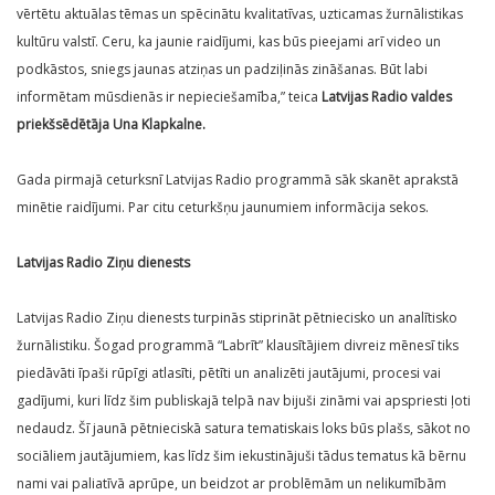
vērtētu aktuālas tēmas un spēcinātu kvalitatīvas, uzticamas žurnālistikas
kultūru valstī. Ceru, ka jaunie raidījumi, kas būs pieejami arī video un
podkāstos, sniegs jaunas atziņas un padziļinās zināšanas. Būt labi
informētam mūsdienās ir nepieciešamība,” teica
Latvijas Radio valdes
priekšsēdētāja Una Klapkalne.
Gada pirmajā ceturksnī Latvijas Radio programmā sāk skanēt aprakstā
minētie raidījumi. Par citu ceturkšņu jaunumiem informācija sekos.
Latvijas Radio Ziņu dienests
Latvijas Radio Ziņu dienests turpinās stiprināt pētniecisko un analītisko
žurnālistiku. Šogad programmā “Labrīt” klausītājiem divreiz mēnesī tiks
piedāvāti īpaši rūpīgi atlasīti, pētīti un analizēti jautājumi, procesi vai
gadījumi, kuri līdz šim publiskajā telpā nav bijuši zināmi vai apspriesti ļoti
nedaudz. Šī jaunā pētnieciskā satura tematiskais loks būs plašs, sākot no
sociāliem jautājumiem, kas līdz šim iekustinājuši tādus tematus kā bērnu
nami vai paliatīvā aprūpe, un beidzot ar problēmām un nelikumībām