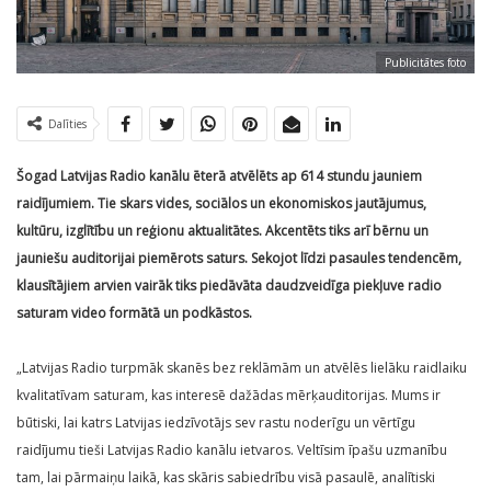
Publicitātes foto
Dalīties
Šogad Latvijas Radio kanālu ēterā atvēlēts ap 614 stundu jauniem
raidījumiem. Tie skars vides, sociālos un ekonomiskos jautājumus,
kultūru, izglītību un reģionu aktualitātes. Akcentēts tiks arī bērnu un
jauniešu auditorijai piemērots saturs. Sekojot līdzi pasaules tendencēm,
klausītājiem arvien vairāk tiks piedāvāta daudzveidīga piekļuve radio
saturam video formātā un podkāstos.
„Latvijas Radio turpmāk skanēs bez reklāmām un atvēlēs lielāku raidlaiku
kvalitatīvam saturam, kas interesē dažādas mērķauditorijas. Mums ir
būtiski, lai katrs Latvijas iedzīvotājs sev rastu noderīgu un vērtīgu
raidījumu tieši Latvijas Radio kanālu ietvaros. Veltīsim īpašu uzmanību
tam, lai pārmaiņu laikā, kas skāris sabiedrību visā pasaulē, analītiski