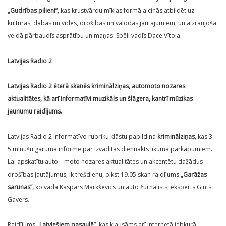
„Gudrības pilieni”
, kas krustvārdu mīklas formā aicinās atbildēt uz
kultūras, dabas un vides, drošības un valodas jautājumiem, un aizraujošā
veidā pārbaudīs asprātību un maņas. Spēli vadīs Dace Vītola.
Latvijas Radio 2
Latvijas Radio 2 ēterā skanēs kriminālziņas, automoto nozares
aktualitātes, kā arī informatīvi muzikāls un šlāgera, kantrī mūzikas
jaunumu raidījums.
Latvijas Radio 2 informatīvo rubriku klāstu papildina
kriminālziņas
, kas 3 –
5 minūšu garumā informē par izvadītās diennakts likuma pārkāpumiem.
Lai apskatītu auto – moto nozares aktualitātes un akcentētu dažādus
drošības jautājumus, ik trešdienu, plkst.19.05 skan raidījums
„Garāžas
sarunas”,
ko vada Kaspars Markševics un auto žurnālists, eksperts Gints
Gavers.
Raidījums
„Latviešiem pasaulē
”, kas klausāms arī internetā jebkurā