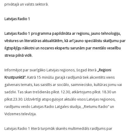
privātajā un valsts sektorā.
Latvijas Radio 1
Latvijas Radio 1 programma papildināta ar reģionu, jauno tehnoloģiju,
vēstures un literatūras aktualitātēm, kā arī jauno speciālistu skatījumu par
ilgtspējīgu nākotni un nozares ekspertu sarunām par mentālo veselību
stresa pilnā vidē.
Informējot par svarīgāko Latvijas reģionos, šogad ēterā
„Reģioni
Krustpunktā”.
Katrā 15 minūšu garajā raidījumā tiek akcentēts viens
galvenais temats, kas saistīts ar sociālo, saimniecisko, kultūras jomu vai
sadzīvi. Tas skan trešdienās plkst. 12.30, atkārtojums plkst. 18.30 un
plkst.23.30. Līdzvērtīgi atspoguļojot aktuālo visos Latvijas reģionos,
raidījumu veido Latvijas Radio Latgales studija, „Rietumu Radio” un
Vidzemes televīzija.
Latvijas Radio 1 ēterā turpmāk skanēs multimediāls raidījums par