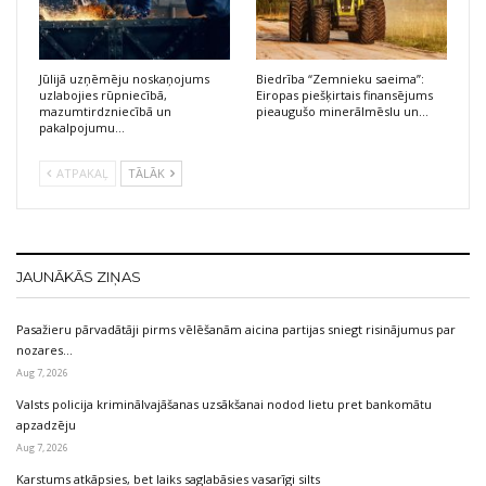
Jūlijā uzņēmēju noskaņojums
Biedrība “Zemnieku saeima”:
uzlabojies rūpniecībā,
Eiropas piešķirtais finansējums
mazumtirdzniecībā un
pieaugušo minerālmēslu un…
pakalpojumu…
ATPAKAĻ
TĀLĀK
JAUNĀKĀS ZIŅAS
Pasažieru pārvadātāji pirms vēlēšanām aicina partijas sniegt risinājumus par
nozares…
Aug 7, 2026
Valsts policija kriminālvajāšanas uzsākšanai nodod lietu pret bankomātu
apzadzēju
Aug 7, 2026
Karstums atkāpsies, bet laiks saglabāsies vasarīgi silts