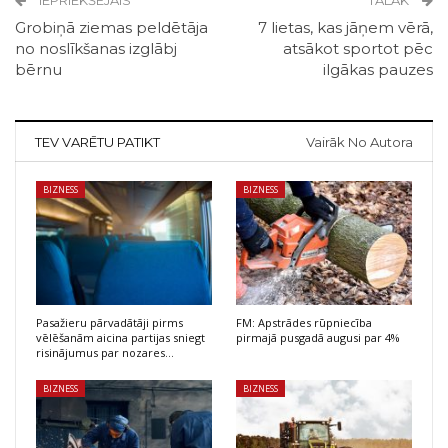
IEPRIEKŠĒJAIS
TĀLĀK
Grobiņā ziemas peldētāja
7 lietas, kas jāņem vērā,
no noslīkšanas izglābj
atsākot sportot pēc
bērnu
ilgākas pauzes
TEV VARĒTU PATIKT
Vairāk No Autora
BIZNESS
BIZNESS
Pasažieru pārvadātāji pirms
FM: Apstrādes rūpniecība
vēlēšanām aicina partijas sniegt
pirmajā pusgadā augusi par 4%
risinājumus par nozares…
BIZNESS
BIZNESS