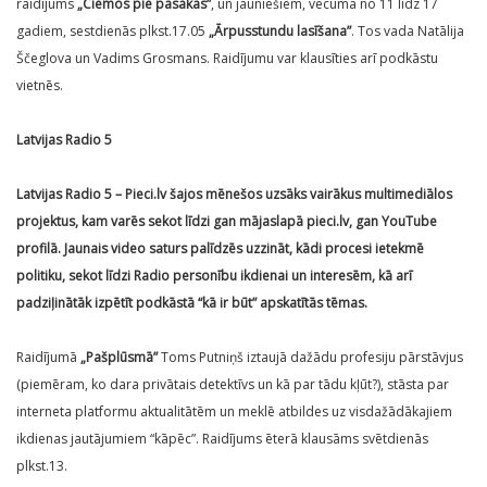
raidījums
„Ciemos pie pasakas”
, un jauniešiem, vecumā no 11 līdz 17
gadiem, sestdienās plkst.17.05
„Ārpusstundu lasīšana”
. Tos vada Natālija
Ščeglova un Vadims Grosmans. Raidījumu var klausīties arī podkāstu
vietnēs.
Latvijas Radio 5
Latvijas Radio 5 – Pieci.lv šajos mēnešos uzsāks vairākus multimediālos
projektus, kam varēs sekot līdzi gan mājaslapā pieci.lv, gan YouTube
profilā.
Jaunais video saturs palīdzēs uzzināt, kādi procesi ietekmē
politiku, sekot līdzi Radio personību ikdienai un interesēm, kā arī
padziļinātāk izpētīt podkāstā “kā ir būt” apskatītās tēmas.
Raidījumā
„Pašplūsmā”
Toms Putniņš iztaujā dažādu profesiju pārstāvjus
(piemēram, ko dara privātais detektīvs un kā par tādu kļūt?), stāsta par
interneta platformu aktualitātēm un meklē atbildes uz visdažādākajiem
ikdienas jautājumiem “kāpēc”. Raidījums ēterā klausāms svētdienās
plkst.13.