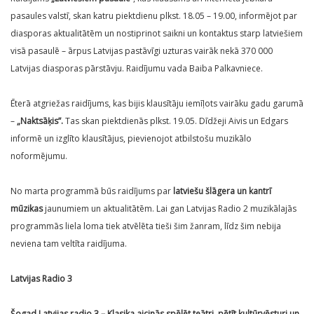
pasaules valstī, skan katru piektdienu plkst. 18.05 – 19.00, informējot par
diasporas aktualitātēm un nostiprinot saikni un kontaktus starp latviešiem
visā pasaulē – ārpus Latvijas pastāvīgi uzturas vairāk nekā 370 000
Latvijas diasporas pārstāvju. Raidījumu vada Baiba Palkavniece.
Ēterā atgriežas raidījums, kas bijis klausītāju iemīļots vairāku gadu garumā
–
„Naktsāķis”.
Tas skan piektdienās plkst. 19.05. Dīdžeji Aivis un Edgars
informē un izglīto klausītājus, pievienojot atbilstošu muzikālo
noformējumu.
No marta programmā būs raidījums par
latviešu šlāgera un kantrī
mūzikas
jaunumiem un aktualitātēm. Lai gan Latvijas Radio 2 muzikālajās
programmās liela loma tiek atvēlēta tieši šim žanram, līdz šim nebija
neviena tam veltīta raidījuma.
Latvijas Radio 3
Šogad Latvijas radio 3 – Klasika aicinās spēlēt teātri, pētīt kultūrvēsturi un