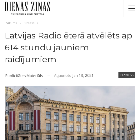
Sākums
Bizness
Latvijas Radio ēterā atvēlēts ap
614 stundu jauniem
raidījumiem
Atjaunots
Jan 13, 2021
BIZNESS
Publicitātes Materiāls