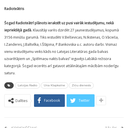
Radioteātris
Šogad Radioteātrī plānots ierakstīt uz pusi vairāk iestudējumu, nekā
iepriekšējā gadā.
Klausītāji varēs dzirdēt 27 jauniestudējumus, kopumā
3156 minūšu garumā. Tiks iestudēti V.Belševicas, N.Ikstenas, O.Vācieša,
I.Zanderes, J.Baltvilka, I.Šlāpina, P.Bankovska u.c. autoru darbi. Vismaz
vienu iestudējumu veiks kāds no Latvijas Literatūras gada balvas
uzvarētājiem un „Spēlmaņu nakts balvas” ieguvējs Labākā režisora
kategorijā. Šogad iecerēts arī gatavot attālinātajām mācībām noderīgu
saturu.
Latvijas Radio
Una Klapkalne
Ziņu dienests
Facebook
Twitter
Dalīties