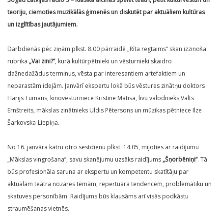
teoriju, ciemoties muzikālās ģimenēs un diskutēt par aktuāliem kultūras
un izglītības jautājumiem.
Darbdienās pēc ziņām plkst. 8.00 pārraidē „Rīta regtaims” skan izzinoša
rubrika
„Vai zini?”
, kurā kultūrpētnieki un vēsturnieki skaidro
dažnedažādus terminus, vēsta par interesantiem artefaktiem un
neparastām idejām. Janvārī ekspertu lokā būs vēstures zinātņu doktors
Harijs Tumans, kinovēsturniece Kristīne Matīsa, līvu valodnieks Valts
Ernštreits, mākslas zinātnieks Uldis Pētersons un mūzikas pētniece Ilze
Šarkovska-Liepiņa.
No 16. janvāra katru otro sestdienu plkst. 14.05, mijoties ar raidījumu
„Mākslas vingrošana”, savu skanējumu uzsāks raidījums
„Šņorbēniņi”
. Tā
būs profesionāla saruna ar ekspertu un kompetentu skatītāju par
aktuālām teātra nozares tēmām, repertuāra tendencēm, problemātiku un
skatuves personībām. Raidījums būs klausāms arī visās podkāstu
straumēšanas vietnēs.