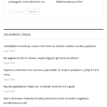
pieaugušo minerālmēslu un…
Baltkrievijas precēm
ATPAKAĻ
TĀLĀK
JAUNĀKĀS ZIŅAS
Labklājības ministrija rosina reformēt un būtiski uzlabot vecāku pabalstu
Aug 7, 2026
Kā sagatavot bērnu skolai, nepārslogojot ģimenes budžetu?
Aug 6, 2026
Septiņos mēnešos Vivi vilcienos pārvadāti 12 miljoni pasažieru; jūlijā 97,4 %
reisu…
Aug 6, 2026
Naudas glabāšana mājās var izmaksāt simtiem eiro gadā
Aug 6, 2026
Katrs desmitais mājokļa kredīta pieteikums tiek noraidīts negatīvas
kredītvēstures dēļ