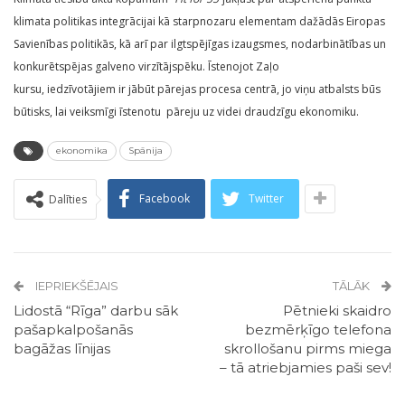
klimata politikas integrācijai kā starpnozaru elementam dažādās Eiropas
Savienības politikās, kā arī par ilgtspējīgas izaugsmes, nodarbinātības un
konkurētspējas galveno virzītājspēku. Īstenojot Zaļo
kursu, iedzīvotājiem ir jābūt pārejas procesa centrā, jo viņu atbalsts būs
būtisks, lai veiksmīgi īstenotu pāreju uz videi draudzīgu ekonomiku.
ekonomika
Spānija
Facebook
Twitter
Dalīties
IEPRIEKŠĒJAIS
TĀLĀK
Lidostā “Rīga” darbu sāk
Pētnieki skaidro
pašapkalpošanās
bezmērķīgo telefona
bagāžas līnijas
skrollošanu pirms miega
– tā atriebjamies paši sev!