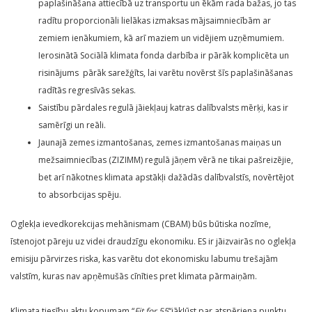
paplašināšana attiecībā uz transportu un ēkām rada bažas, jo tas
radītu proporcionāli lielākas izmaksas mājsaimniecībām ar
zemiem ienākumiem, kā arī maziem un vidējiem uzņēmumiem.
Ierosinātā Sociālā klimata fonda darbība ir pārāk komplicēta un
risinājums pārāk sarežģīts, lai varētu novērst šīs paplašināšanas
radītās regresīvās sekas.
Saistību pārdales regulā jāiekļauj katras dalībvalsts mērķi, kas ir
samērīgi un reāli.
Jaunajā zemes izmantošanas, zemes izmantošanas maiņas un
mežsaimniecības (ZIZIMM) regulā jāņem vērā ne tikai pašreizējie,
bet arī nākotnes klimata apstākļi dažādās dalībvalstīs, novērtējot
to absorbcijas spēju.
Oglekļa ievedkorekcijas mehānismam (CBAM) būs būtiska nozīme,
īstenojot pāreju uz videi draudzīgu ekonomiku. ES ir jāizvairās no oglekļa
emisiju pārvirzes riska, kas varētu dot ekonomisku labumu trešajām
valstīm, kuras nav apņēmušās cīnīties pret klimata pārmaiņām.
Klimata tiesību aktu kopumam “
Fit for 55
“jākļūst par atspēriena punktu