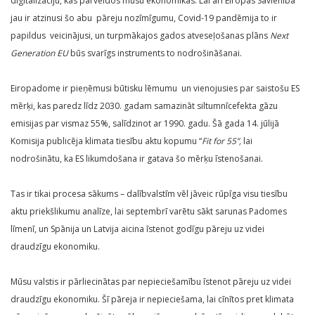
digitalizāciju, kas pārveidos mūsu ekonomikas. Lai arī Eiropas Savienība
jau ir atzinusi šo abu pāreju nozīmīgumu, Covid-19 pandēmija to ir
papildus veicinājusi, un turpmākajos gados atveseļošanas plāns
Next
Generation EU
būs svarīgs instruments to nodrošināšanai.
Eiropadome ir pieņēmusi būtisku lēmumu un vienojusies par saistošu ES
mērķi, kas paredz līdz 2030. gadam samazināt siltumnīcefekta gāzu
emisijas par vismaz 55%, salīdzinot ar 1990. gadu. Šā gada 14. jūlijā
Komisija publicēja klimata tiesību aktu kopumu “
Fit for 55”,
lai
nodrošinātu, ka ES likumdošana ir gatava šo mērķu īstenošanai.
Tas ir tikai procesa sākums – dalībvalstīm vēl jāveic rūpīga visu tiesību
aktu priekšlikumu analīze, lai septembrī varētu sākt sarunas Padomes
līmenī, un Spānija un Latvija aicina īstenot godīgu pāreju uz videi
draudzīgu ekonomiku.
Mūsu valstis ir pārliecinātas par nepieciešamību īstenot pāreju uz videi
draudzīgu ekonomiku. Šī pāreja ir nepieciešama, lai cīnītos pret klimata