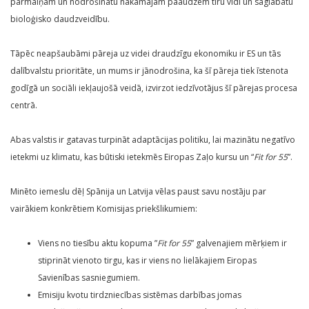
pārmaiņām un nodrošinātu nākamajām paaudzēm tīru vidi un saglabātu
bioloģisko daudzveidību.
Tāpēc neapšaubāmi pāreja uz videi draudzīgu ekonomiku ir ES un tās
dalībvalstu prioritāte, un mums ir jānodrošina, ka šī pāreja tiek īstenota
godīgā un sociāli iekļaujošā veidā, izvirzot iedzīvotājus šī pārejas procesa
centrā.
Abas valstis ir gatavas turpināt adaptācijas politiku, lai mazinātu negatīvo
ietekmi uz klimatu, kas būtiski ietekmēs Eiropas Zaļo kursu un “
Fit for 55
”.
Minēto iemeslu dēļ Spānija un Latvija vēlas paust savu nostāju par
vairākiem konkrētiem Komisijas priekšlikumiem:
Viens no tiesību aktu kopuma ”
Fit for 55
” galvenajiem mērķiem ir
stiprināt vienoto tirgu, kas ir viens no lielākajiem Eiropas
Savienības sasniegumiem.
Emisiju kvotu tirdzniecības sistēmas darbības jomas