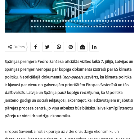
Dalīties
Spānijas premjera Pedro Sančesa oficiālās vizītes laikā 7. jūlijā, Latvijas un
Spānijas premjeri vienojās par kopīga dokumenta izstrādi par ES klimata
politiku. Neoficiālajā dokumentā (
non-paper
) uzsvērts, ka klimata politika
ir kļuvusi par vienu no galvenajām prioritātēm Eiropas Savienībā un tās
dalībvalstīs. Latvija un Spānija pauž kopīgu redzējumu, ka šī politika
jāīsteno godīgi un sociāli iekļaujoši, akcentējot, ka iedzīvotājiem ir jābūt šī
pārejas procesa centrā, jo viņu atbalsts būs būtisks, lai veiksmīgi īstenotu
pāreju uz videi draudzīgu ekonomiku.
Eiropas Savienībā notiek pāreja uz videi draudzīgu ekonomiku un