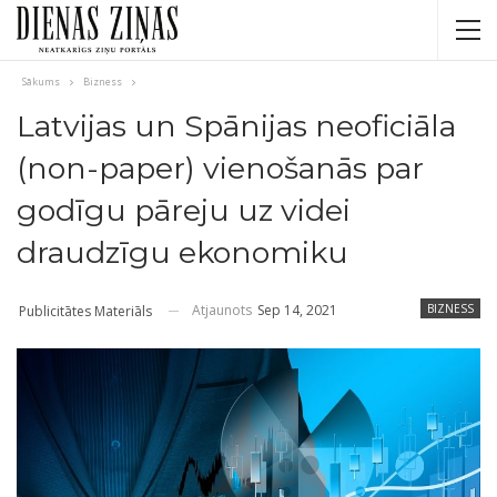
Sākums
Bizness
Latvijas un Spānijas neoficiāla
(non-paper) vienošanās par
godīgu pāreju uz videi
draudzīgu ekonomiku
Atjaunots
Sep 14, 2021
BIZNESS
Publicitātes Materiāls