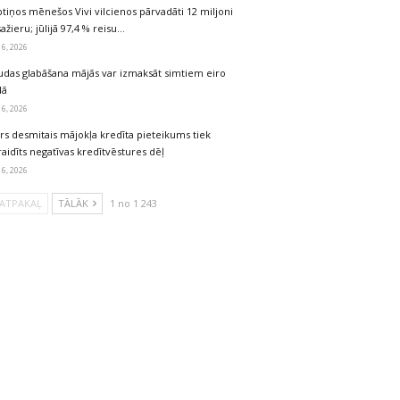
tiņos mēnešos Vivi vilcienos pārvadāti 12 miljoni
ažieru; jūlijā 97,4 % reisu…
 6, 2026
udas glabāšana mājās var izmaksāt simtiem eiro
dā
 6, 2026
rs desmitais mājokļa kredīta pieteikums tiek
aidīts negatīvas kredītvēstures dēļ
 6, 2026
ATPAKAĻ
TĀLĀK
1 no 1 243