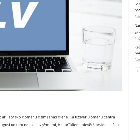
Sep
pas
Aug
Na
ga
Aug
Kat
nor
Aug
bet arī latvisko domēnu dzimšanas diena. Kā uzsver Domēnu centra
ugusi un tam ne tikai uzņēmumi, bet arī klienti pievērš arvien lielāku