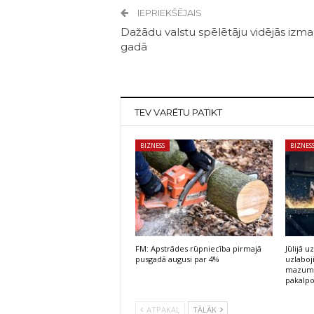
IEPRIEKŠĒJAIS
Dažādu valstu spēlētāju vidējās izm
gadā
TEV VARĒTU PATIKT
BIZNESS
BIZNES
FM: Apstrādes rūpniecība pirmajā
Jūlijā
pusgadā augusi par 4%
uzlaboj
mazumt
pakalp
ATPAKAĻ
TĀLĀK