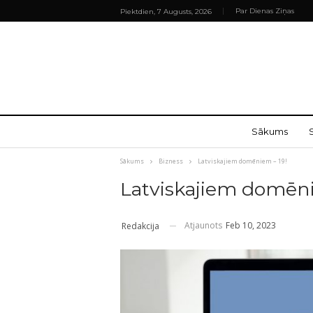
Par Dienas Ziņas
Piektdien, 7 Augusts, 2026
Sākums
Sākums
Bizness
Latviskajiem domēniem – 19!
Latviskajiem domēni
Atjaunots
Feb 10, 2023
Redakcija