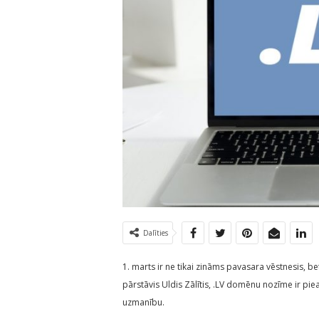
Dalīties
1. marts ir ne tikai zināms pavasara vēstnesis, 
pārstāvis Uldis Zālītis, .LV domēnu nozīme ir piea
uzmanību.