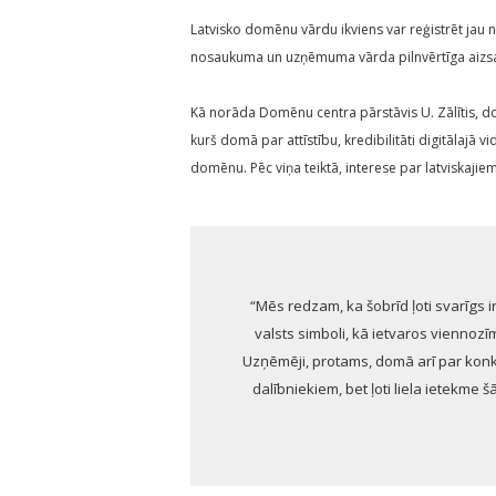
Latvisko domēnu vārdu ikviens var reģistrēt ja
nosaukuma un uzņēmuma vārda pilnvērtīga aizsard
Kā norāda Domēnu centra pārstāvis U. Zālītis, d
kurš domā par attīstību, kredibilitāti digitālajā 
domēnu. Pēc viņa teiktā, interese par latviskaji
“Mēs redzam, ka šobrīd ļoti svarīgs i
valsts simboli, kā ietvaros viennozī
Uzņēmēji, protams, domā arī par konku
dalībniekiem, bet ļoti liela ietekme