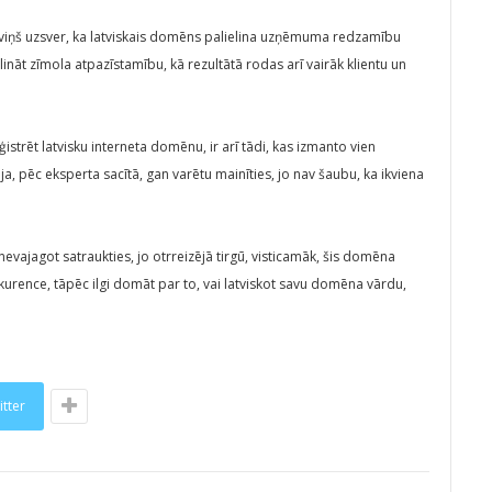
 viņš uzsver, ka latviskais domēns palielina uzņēmuma redzamību
lināt zīmola atpazīstamību, kā rezultātā rodas arī vairāk klientu un
ģistrēt latvisku interneta domēnu, ir arī tādi, kas izmanto vien
, pēc eksperta sacītā, gan varētu mainīties, jo nav šaubu, ka ikviena
nevajagot satraukties, jo otrreizējā tirgū, visticamāk, šis domēna
onkurence, tāpēc ilgi domāt par to, vai latviskot savu domēna vārdu,
itter