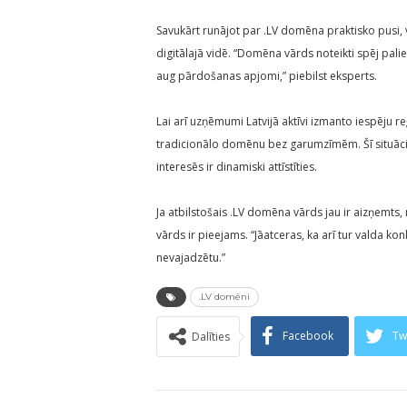
Savukārt runājot par .LV domēna praktisko pusi,
digitālajā vidē. “Domēna vārds noteikti spēj palie
aug pārdošanas apjomi,” piebilst eksperts.
Lai arī uzņēmumi Latvijā aktīvi izmanto iespēju re
tradicionālo domēnu bez garumzīmēm. Šī situācija
interesēs ir dinamiski attīstīties.
Ja atbilstošais .LV domēna vārds jau ir aizņemts, 
vārds ir pieejams. “Jāatceras, ka arī tur valda k
nevajadzētu.”
.LV domēni
Facebook
Tw
Dalīties