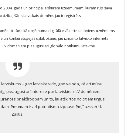
u no 2004. gada un principā jebkuram uzņēmumam, kuram rūp sava
zība, šāds latviskais domēns jau ir reģistrēts.
omēns ir tāda kā uzņēmuma digitālā vizītkarte un ikviens uzņēmums,
vidē un konkurētspējas uzlabošanu, jau izmanto latvisko interneta
em. LV domēniem pieaugusi arī globālo notikumu ietekmē.
r latviskums – gan latviska vide, gan valoda, kā arī mūsu
mīgi pieaugusi arī interese par latviskiem .LV domēniem.
rences priekšrocībām un to, lai atšķirtos no citiem tirgus
 šādam lēmumam ir arī patriotisma izpausmēm,” uzsver U.
Zālītis.