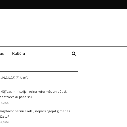
as
Kultūra
UNĀKĀS ZIŅAS
klājības ministrija rosina reformēt un būtiski
labot vecāku pabalstu
 7, 2026
sagatavot bērnu skolai, nepārslogojot ģimenes
džetu?
 6, 2026