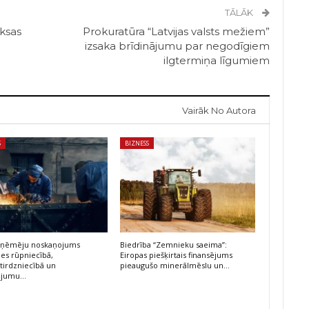
TĀLĀK
aksas
Prokuratūra “Latvijas valsts mežiem”
izsaka brīdinājumu par negodīgiem
ilgtermiņa līgumiem
Vairāk No Autora
S
BIZNESS
 uzņēmēju noskaņojums
Biedrība “Zemnieku saeima”:
ies rūpniecībā,
Eiropas piešķirtais finansējums
irdzniecībā un
pieaugušo minerālmēslu un…
ojumu…