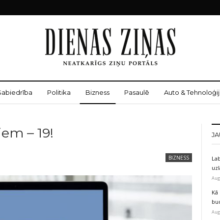
Sabiedrība
Politika
Bizness
Pasaulē
Auto & Tehnoloģij
em – 19!
JA
BIZNESS
Lab
uz
Aug
Kā 
bu
Aug