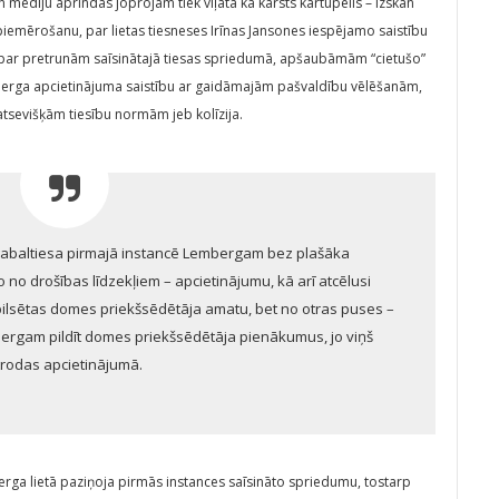
 mediju aprindās joprojām tiek viļāta kā karsts kartupelis – izskan
piemērošanu, par lietas tiesneses Irīnas Jansones iespējamo saistību
par pretrunām saīsinātajā tiesas spriedumā, apšaubāmām “cietušo”
berga apcietinājuma saistību ar gaidāmajām pašvaldību vēlēšanām,
atsevišķām tiesību normām jeb kolīzija.
gabaltiesa pirmajā instancē Lembergam bez plašāka
o drošības līdzekļiem – apcietinājumu, kā arī atcēlusi
lsētas domes priekšsēdētāja amatu, bet no otras puses –
mbergam pildīt domes priekšsēdētāja pienākumus, jo viņš
trodas apcietinājumā.
erga lietā paziņoja pirmās instances saīsināto spriedumu, tostarp