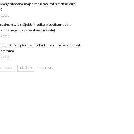
udas glabāšana mājās var izmaksāt simtiem eiro
dā
 6, 2026
rs desmitais mājokļa kredīta pieteikums tiek
aidīts negatīvas kredītvēstures dēļ
 6, 2026
iņota 26. Starptautiskā Baha kamermūzikas festivāla
ogramma
 5, 2026
ATPAKAĻ
TĀLĀK
1 no 1 243