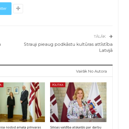
itter
TĀLĀK
m
Strauji pieaug podkāstu kultūras attīstība
Latvijā
Vairāk No Autora
KA
POLITIKA
iliņa nodod amata pilnvaras
Siliņas valdība atskaitās par darbu