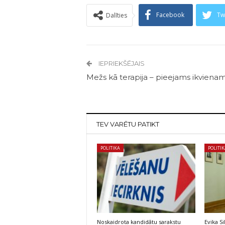
Facebook
Tw
Dalīties
IEPRIEKŠĒJAIS
Mežs kā terapija – pieejams ikviena
TEV VARĒTU PATIKT
POLITIKA
POLITI
Noskaidrota kandidātu sarakstu
Evika S