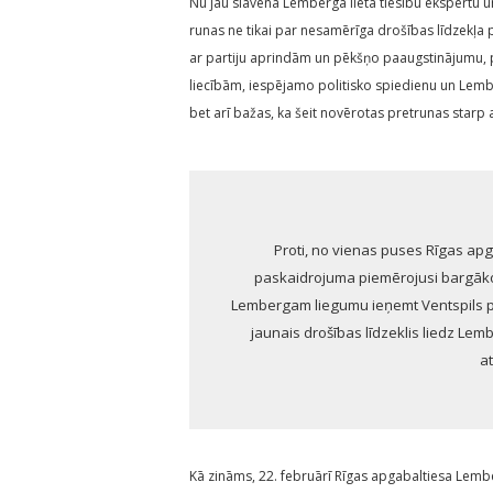
Nu jau slavenā Lemberga lieta tiesību ekspertu un
runas ne tikai par nesamērīga drošības līdzekļa 
ar partiju aprindām un pēkšņo paaugstinājumu, 
liecībām, iespējamo politisko spiedienu un Lem
bet arī bažas, ka šeit novērotas pretrunas starp 
Proti, no vienas puses Rīgas ap
paskaidrojuma piemērojusi bargāko n
Lembergam liegumu ieņemt Ventspils pi
jaunais drošības līdzeklis liedz Le
a
Kā zināms, 22. februārī Rīgas apgabaltiesa Lemb