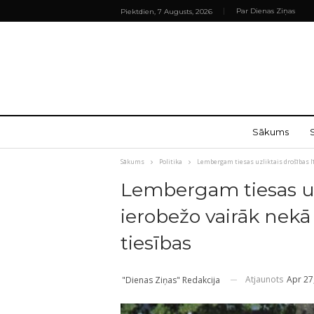
Par Dienas Ziņas
Piektdien, 7 Augusts, 2026
Sākums
Sākums
Politika
Lembergam tiesas uzliktais drošības lī
Lembergam tiesas uzl
ierobežo vairāk nekā
tiesības
Atjaunots
Apr 27
"Dienas Ziņas" Redakcija