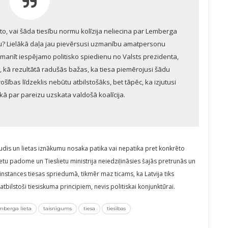
to, vai šāda tiesību normu kolīzija neliecina par Lemberga
uru? Lielākā daļa jau pievērsusi uzmanību amatpersonu
manīt iespējamo politisko spiedienu no Valsts prezidenta,
, kā rezultātā radušās bažas, ka tiesa piemērojusi šādu
rošības līdzeklis nebūtu atbilstošāks, bet tāpēc, ka izjutusi
 kā par pareizu uzskata valdošā koalīcija.
 zudis un lietas iznākumu nosaka patika vai nepatika pret konkrēto
ietu padome un Tieslietu ministrija neiedziļināsies šajās pretrunās un
instances tiesas spriedumā, tikmēr maz ticams, ka Latvija tiks
 atbilstoši tiesiskuma principiem, nevis politiskai konjunktūrai.
mberga lieta
taisnīgums
tiesa
tiesības