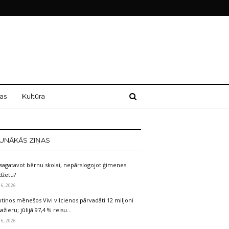
as
Kultūra
UNĀKĀS ZIŅAS
sagatavot bērnu skolai, nepārslogojot ģimenes
džetu?
 6, 2026
tiņos mēnešos Vivi vilcienos pārvadāti 12 miljoni
ažieru; jūlijā 97,4 % reisu…
 6, 2026