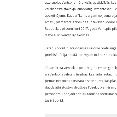
attaisnojot Ventspils mēru visās apsūdzībās, ka
vai dienesta stāvokļa ļaunprātīgu izmantošanu. V
apcietinājums. Kaut arī Lembergam no jauna atja
amatu, piemērotais drošības līdzeklis to šobrīd l
Republikas pilsoņu, kuri 2017. gada Ventspils p
“Latvijai un Ventspilij”, tiesības.
Tātad, šobrīd ir izveidojusies juridiski pretrunī
priekšsēdētāja amatā, bet viņam to liedz noteikta
Tā sanāk, ka vienlaikus piemērojot Lembergam b
arī Ventspils vēlētāju tiesības, kas rada jautājumu
pirmās instances saīsinātais spriedums, kas plašā
daudz atbilstošāku drošības līdzekli, piemēram, 
personām. Tādējādi nebūtu radušās pretrunas sta
tas ir šobrīd.