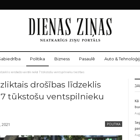
Sabiedrība
Politika
Bizness
Pasaulē
Auto & Tehnoloģij
dzeklis ierobežo vairāk nekā 7 tūkstošu ventspilnieku tiesības
iktais drošības līdzeklis
JA
 7 tūkstošu ventspilnieku
Kā 
bu
Aug
Sep
, 2021
POLITIKA
pas
Aug