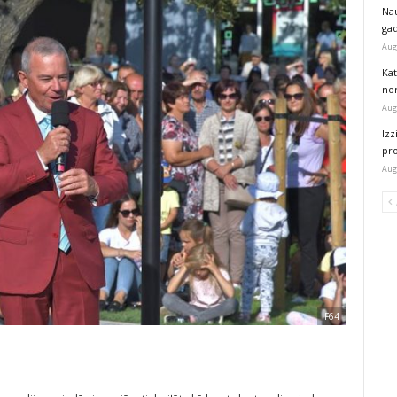
Na
ga
Aug
Kat
nor
Aug
Izz
pr
Aug
F64