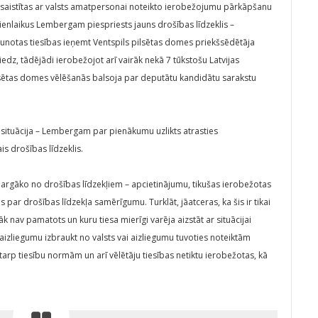
s saistītas ar valsts amatpersonai noteikto ierobežojumu pārkāpšanu
ienlaikus Lembergam piespriests jauns drošības līdzeklis –
unotas tiesības ieņemt Ventspils pilsētas domes priekšsēdētāja
iedz, tādējādi ierobežojot arī vairāk nekā 7 tūkstošu Latvijas
ilsētas domes vēlēšanās balsoja par deputātu kandidātu sarakstu
ga situācija – Lembergam par pienākumu uzlikts atrasties
is drošības līdzeklis.
argāko no drošības līdzekļiem – apcietinājumu, tikušas ierobežotas
s par drošības līdzekļa samērīgumu. Turklāt, jāatceras, ka šis ir tikai
k nav pamatots un kuru tiesa mierīgi varēja aizstāt ar situācijai
aizliegumu izbraukt no valsts vai aizliegumu tuvoties noteiktām
rp tiesību normām un arī vēlētāju tiesības netiktu ierobežotas, kā