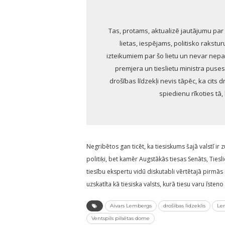
Tas, protams, aktualizē jautājumu par 
lietas, iespējams, politisko rakst
izteikumiem par šo lietu un nevar nepa
premjera un tieslietu ministra puses
drošības līdzekļi nevis tāpēc, ka cits d
spiedienu rīkoties tā,
Negribētos gan ticēt, ka tiesiskums šajā valstī ir
politiķi, bet kamēr Augstākās tiesas Senāts, Tiesl
tiesību ekspertu vidū diskutabli vērtētajā pirmās 
uzskatīta kā tiesiska valsts, kurā tiesu varu īsteno
Aivars Lembergs
drošības līdzeklis
Le
Ventspils pilsētas dome