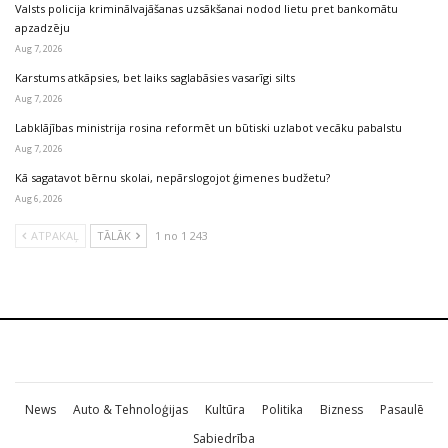
Valsts policija kriminālvajāšanas uzsākšanai nodod lietu pret bankomātu
apzadzēju
Aug 7, 2026
Karstums atkāpsies, bet laiks saglabāsies vasarīgi silts
Aug 7, 2026
Labklājības ministrija rosina reformēt un būtiski uzlabot vecāku pabalstu
Aug 7, 2026
Kā sagatavot bērnu skolai, nepārslogojot ģimenes budžetu?
Aug 6, 2026
ATPAKAĻ
TĀLĀK
1 no 1 243
News
Auto & Tehnoloģijas
Kultūra
Politika
Bizness
Pasaulē
Sabiedrība