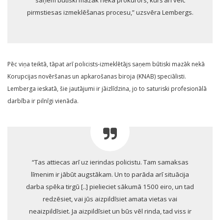
saņem būtiski mazāk nekā prokurors, kurš arī veic
pirmstiesas izmeklēšanas procesu,” uzsvēra Lembergs.
Pēc viņa teiktā, tāpat arī policists-izmeklētājs saņem būtiski mazāk nekā
Korupcijas novēršanas un apkarošanas biroja (KNAB) speciālisti.
Lemberga ieskatā, šie jautājumi ir jāizlīdzina, jo to saturiski profesionālā
darbība ir pilnīgi vienāda.
“Tas attiecas arī uz ierindas policistu. Tam samaksas
līmenim ir jābūt augstākam. Un to parāda arī situācija
darba spēka tirgū [..] pielieciet sākumā 1500 eiro, un tad
redzēsiet, vai jūs aizpildīsiet amata vietas vai
neaizpildīsiet. Ja aizpildīsiet un būs vēl rinda, tad viss ir