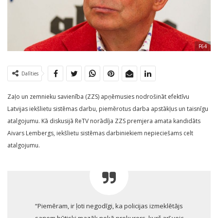
F64
Dalīties
Zaļo un zemnieku savienība (ZZS) apņēmusies nodrošināt efektīvu
Latvijas iekšlietu sistēmas darbu, piemērotus darba apstākļus un taisnīgu
atalgojumu. Kā diskusijā ReTV norādīja ZZS premjera amata kandidāts
Aivars Lembergs, iekšlietu sistēmas darbiniekiem nepieciešams celt
atalgojumu.
“Piemēram, ir ļoti negodīgi, ka policijas izmeklētājs