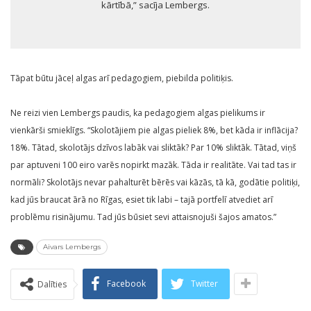
kārtībā,” sacīja Lembergs.
Tāpat būtu jāceļ algas arī pedagogiem, piebilda politiķis.
Ne reizi vien Lembergs paudis, ka pedagogiem algas pielikums ir
vienkārši smieklīgs. “Skolotājiem pie algas pieliek 8%, bet kāda ir inflācija?
18%. Tātad, skolotājs dzīvos labāk vai sliktāk? Par 10% sliktāk. Tātad, viņš
par aptuveni 100 eiro varēs nopirkt mazāk. Tāda ir realitāte. Vai tad tas ir
normāli? Skolotājs nevar pahalturēt bērēs vai kāzās, tā kā, godātie politiķi,
kad jūs braucat ārā no Rīgas, esiet tik labi – tajā portfelī atvediet arī
problēmu risinājumu. Tad jūs būsiet sevi attaisnojuši šajos amatos.”
Aivars Lembergs
Facebook
Twitter
Dalīties