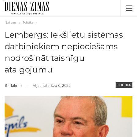
Sākums
Politika
Lembergs: Iekšlietu sistēmas
darbiniekiem nepieciešams
nodrošināt taisnīgu
atalgojumu
Atjaunots
Sep 6, 2022
POLITIKA
Redakcija