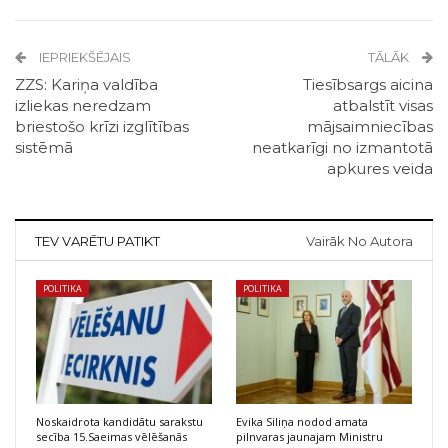
IEPRIEKŠĒJAIS
TĀLĀK
ZZS: Kariņa valdība
Tiesībsargs aicina
izliekas neredzam
atbalstīt visas
briestošo krīzi izglītības
mājsaimniecības
sistēmā
neatkarīgi no izmantotā
apkures veida
TEV VARĒTU PATIKT
Vairāk No Autora
POLITIKA
POLITIKA
Noskaidrota kandidātu sarakstu
Evika Siliņa nodod amata
secība 15.Saeimas vēlēšanās
pilnvaras jaunajam Ministru