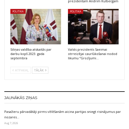
prezidentam Andrim Kulbergam
POLITIKA
POLITIKA
Siliņas valdība atskaitās par
Valsts prezidents Saeimai
darbu kopš 2023. gada
otrreizējai caurlūkošanai nodod
septembra
likumu “Grozījumi…
ATPAKAĻ
TĀLĀK
JAUNĀKĀS ZIŅAS
Pasažieru pārvadātāji pirms vēlēšanām aicina partijas sniegt risinājumus par
nozares…
Aug 7, 2026