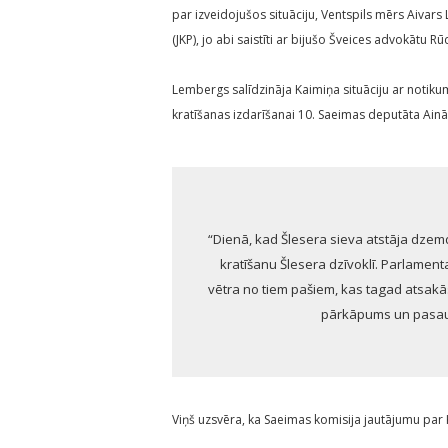
par izveidojušos situāciju, Ventspils mērs Aivars
(JKP), jo abi saistīti ar bijušo Šveices advokātu R
Lembergs salīdzināja Kaimiņa situāciju ar notiku
kratīšanas izdarīšanai 10. Saeimas deputāta Ainār
“Dienā, kad Šlesera sieva atstāja dzem
kratīšanu Šlesera dzīvoklī. Parlamen
vētra no tiem pašiem, kas tagad atsakās
pārkāpums un pasaul
Viņš uzsvēra, ka Saeimas komisija jautājumu par K