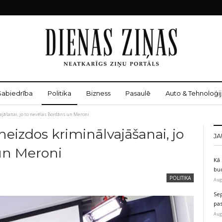
Sabiedrība
Politika
Bizness
Pasaulē
Auto & Tehnoloģij
jāšanai, jo to nevēlas Bordāns un Meroni
izdos kriminālvajāšanai, jo
JA
un Meroni
Kā 
bu
POLITIKA
Aug
Sep
pas
Aug