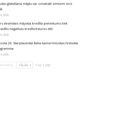
udas glabāšana mājās var izmaksāt simtiem eiro
dā
 6, 2026
rs desmitais mājokļa kredīta pieteikums tiek
aidīts negatīvas kredītvēstures dēļ
 6, 2026
iņota 26. Starptautiskā Baha kamermūzikas festivāla
ogramma
 5, 2026
ATPAKAĻ
TĀLĀK
1 no 1 243