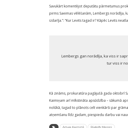
Savukārt komentējot deputātu pārmetumus prokura
pirms Saeimas vēlēšanām, Lembergs norādīja, ka t
izdarīja.”: “Kur Levits tagad ir? Kāpēc Levits neat
Lembergs gan norādīja, ka viss ir sapr
tur viss ir 
Kā zināms, prokuratūra pagājušā gada oktobrī Sa
Kaimiņam arī mīkstināta apsūdzība – sākumā ap
nolūkā, tagad to plānots celt vienkārši par grām
atņemšanu līdz gadam, piespiedu darbu vai nau
Artuss Kaimiņš
Rūdolfs Meroni