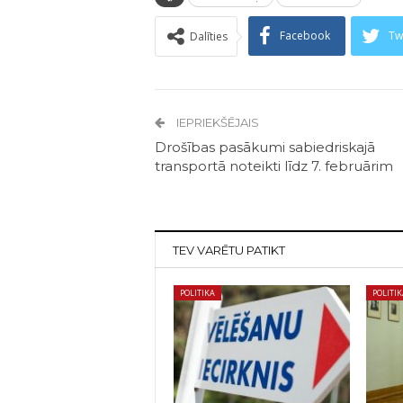
Facebook
Tw
Dalīties
IEPRIEKŠĒJAIS
Drošības pasākumi sabiedriskajā
transportā noteikti līdz 7. februārim
TEV VARĒTU PATIKT
POLITIKA
POLITI