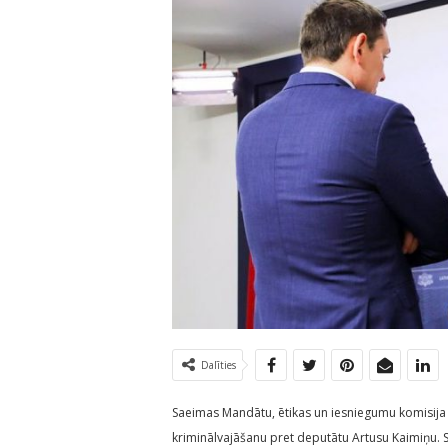
Dalīties
Saeimas Mandātu, ētikas un iesniegumu komisija š
kriminālvajāšanu pret deputātu Artusu Kaimiņu. S