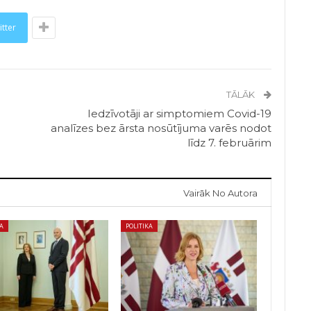
itter
TĀLĀK
Iedzīvotāji ar simptomiem Covid-19
analīzes bez ārsta nosūtījuma varēs nodot
līdz 7. februārim
Vairāk No Autora
KA
POLITIKA