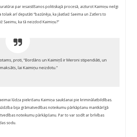
tūrai par iesaistīšanos politiskajā procesā, aizturot Kaimiņu neilgi
olaik arī deputāti “bazūnēja, ka jāatlaiž Saeima un Zatlers to
laiž Saeimu, ka tā neizdod Kaimiņu?”
otams, proti, “Bordāns un Kaimiņš ir Meroni stipendiāti, un
nomaksāts, lai Kaimiņu neizdotu.”
eimai lūdza piekrišanu Kaimiņa saukšanai pie kriminālatbildības.
sūdzība bija grāmatvedības noteikumu pārkāpšanu mantkārīgā
atvedības noteikumu pārkāpšanu. Par to var sodīt ar brīvības
das sodu.