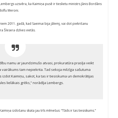
 Lembergs uzsvēra, ka Kaimiņa pusē ir tieslietu ministrs Jānis Bordāns
ūdolfu Meroni.
miem 2011. gadā, kad Saeimai bija jālemj, vai dot piekrišanu
a Šlesera dzīves vietās.
dību namu ar jaundzimušo atvasi, prokuratūra prasīja veikt
ta vairākums tam nepiekrita. Tad sekoja milzīga sašutuma
 izdot Kaimiņu, sakot, ka tas ir tiesiskuma un demokrātijas
es lielākais grēks,” norādīja Lembergs.
aimiņa izdošanu skata jau trīs mēnešus: “Tāds ir tas tiesiskums.”