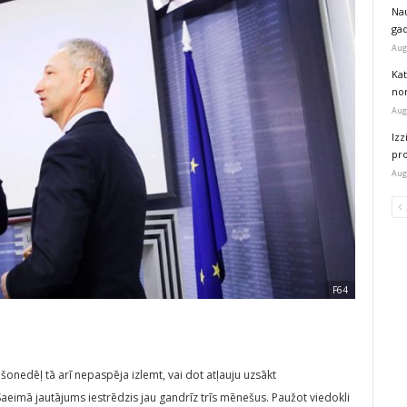
Na
ga
Aug
Kat
nor
Aug
Izz
pr
Aug
F64
onedēļ tā arī nepaspēja izlemt, vai dot atļauju uzsākt
aeimā jautājums iestrēdzis jau gandrīz trīs mēnešus. Paužot viedokli