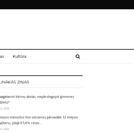
as
Kultūra
UNĀKĀS ZIŅAS
sagatavot bērnu skolai, nepārslogojot ģimenes
džetu?
 6, 2026
tiņos mēnešos Vivi vilcienos pārvadāti 12 miljoni
ažieru; jūlijā 97,4 % reisu…
 6, 2026