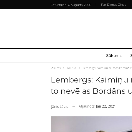
Par Dienas Ziņas
Ceturtdien, 6 Augusts, 2026
Sākums
Sākums
Politika
Lembergs: Kaimiņu neizdos kriminālva
Lembergs: Kaimiņu ne
to nevēlas Bordāns 
Atjaunots
Jan 22, 2021
Jānis Lācis