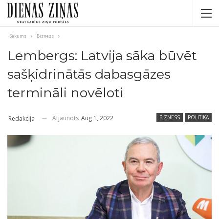
Sākums
Bizness
Lembergs: Latvija sāka būvēt
sašķidrinātās dabasgāzes
termināli novēloti
Atjaunots
Aug 1, 2022
BIZNESS
POLITIKA
Redakcija