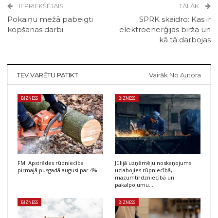
IEPRIEKŠĒJAIS
TĀLĀK
Pokaiņu mežā pabeigti
SPRK skaidro: Kas ir
kopšanas darbi
elektroenerģijas birža un
kā tā darbojas
TEV VARĒTU PATIKT
Vairāk No Autora
BIZNESS
BIZNESS
FM: Apstrādes rūpniecība
Jūlijā uzņēmēju noskaņojums
pirmajā pusgadā augusi par 4%
uzlabojies rūpniecībā,
mazumtirdzniecībā un
pakalpojumu…
BIZNESS
BIZNESS