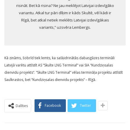
risināt. Bet kā risina? Ne jau meklējot Latvijai izdevīgāko
variantu. Atkal tur pāri dīķim ir kāds Skultē, vēl kādi ir
Rīgā, bet atkal netiek meklēts Latvijai izdevīgākais
variants,” uzsvēra Lembergs.
Kā zināms, šobrīd tiek lemts, ka sašķidrinātās dabasgāzes termināli
Latvijā varētu attīstīt AS “Skulte LNG Terminal” vai SIA “Kundziņsalas
dienvidu projekts”. “Skulte LNG Terminal” vēlas termināļa projektu attīstīt
Saulkrastos, bet “Kundziņsalas dienvidu projekts” – Rīgā.
Facebook
Twitter
Dalīties