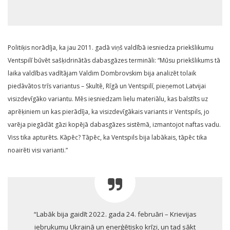
Politiķis norādīja, ka jau 2011. gadā viņš valdībā iesniedza priekšlikumu
Ventspilī būvēt sašķidrinātās dabasgāzes termināli: “Mūsu priekšlikums tā
laika valdības vadītājam Valdim Dombrovskim bija analizēt tolaik
piedāvātos trīs variantus – Skultē, Rīgā un Ventspilī, pieņemot Latvijai
visizdevīgāko variantu. Mēs iesniedzam lielu materiālu, kas balstīts uz
aprēķiniem un kas pierādīja, ka visizdevīgākais variants ir Ventspils, jo
varēja piegādāt gāzi kopējā dabasgāzes sistēmā, izmantojot naftas vadu.
Viss tika apturēts. Kāpēc? Tāpēc, ka Ventspils bija labākais, tāpēc tika
noairēti visi varianti.”
“Labāk bija gaidīt 2022. gada 24. februāri – Krievijas
iebrukumu Ukrainā un enerģētisko krīzi, un tad sākt