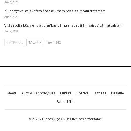
Aug 5, 2026
Kulbergs: valsts budžeta finansējumam NVO jābūt caurskatāmam
Aug 5, 2026
Visās skolās būs vienotas prasības bērnu ar speciālām vajadzībām atbalstam
Aug 4, 2026
ATPAKAĻ
TĀLĀK
1 no 1 242
News
Auto & Tehnoloģijas
Kultūra
Politika
Bizness
Pasaulē
Sabiedrība
© 2026 - Dienas Ziņas. Visas tiesības aizsargātas.