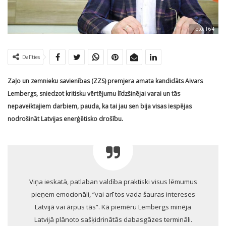
Foto: F64
Dalīties
Zaļo un zemnieku savienības (ZZS) premjera amata kandidāts Aivars
Lembergs, sniedzot kritisku vērtējumu līdzšinējai varai un tās
nepaveiktajiem darbiem, pauda, ka tai jau sen bija visas iespējas
nodrošināt Latvijas enerģētisko drošību.
Viņa ieskatā, patlaban valdība praktiski visus lēmumus
pieņem emocionāli, “vai arī tos vada šauras intereses
Latvijā vai ārpus tās”. Kā piemēru Lembergs minēja
Latvijā plānoto sašķidrinātās dabasgāzes termināli.