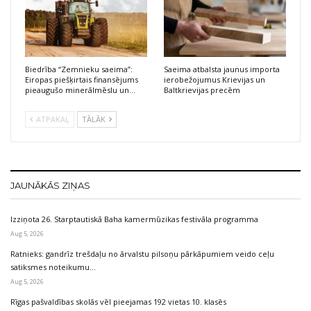
Biedrība “Zemnieku saeima”:
Saeima atbalsta jaunus importa
Eiropas piešķirtais finansējums
ierobežojumus Krievijas un
pieaugušo minerālmēslu un…
Baltkrievijas precēm
ATPAKAĻ
TĀLĀK
JAUNĀKĀS ZIŅAS
Izziņota 26. Starptautiskā Baha kamermūzikas festivāla programma
Aug 5, 2026
Ratnieks: gandrīz trešdaļu no ārvalstu pilsoņu pārkāpumiem veido ceļu
satiksmes noteikumu…
Aug 5, 2026
Rīgas pašvaldības skolās vēl pieejamas 192 vietas 10. klasēs