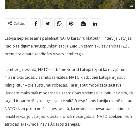
F64
Dalīties
Latvijā nepieciešams palielināt NATO karavīru klātbūtni, intervijā Latvijas
Radio raidījumā “Krustpunktā” sacīja Zaļo un zemnieku savienības (ZZS)
premjera amata kandidāts Aivars Lembergs.
Lemberga ieskatā, NATO klātbūtne šobrīd Latvijā tikpat kā nav jūtama:
“Tās ir tikai tādas viesmīlības vizītes. NATO klātbūtnei Latvijai ir jābūt
pilnīgi citur – pie austrumu robežas. Tai ir jābūt mobilizētā sastāvā,
jāizvieto maksimāli modernas aizsardzības sistēmas, lai būtu nevis tā, kā
tagad ir paredzēts, ka agresijas rezultātā iespējams Latviju okupē un tad
NATO dzen prom no šejienes, bet tā, ka neviens te nevar pat centimetru
ienākt iekšā, jo Latvijas robeža ir droši nosargāta ar NATO spēkiem, kuri
atrodas ierakumos, nevis Ādažos trenējas.”