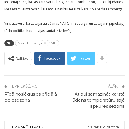
iedomājieties, ka tas karš var nebeigties ar atombumbu, jūs ļoti kļūdāties.
Mēs esam ieinteresēti, lai Latvija netiktu ierauta karā,” piebilda Lembergs.
Viņš uzsvēra, ka Latvijai atrašanās NATO ir izdevīga, un Latvijai ir jāpiekopj
tāda politika, kas Latvijas tautai ir izdevīga.
Aivars Lembergs
NATO
Facebook
Twitter
Dalīties
IEPRIEKŠĒJAIS
TĀLĀK
Rīgā noslēgusies oficiālā
Atļauj samazināt karstā
peldsezona
ūdens temperatūru šajā
apkures sezonā
TEV VARĒTU PATIKT
Vairāk No Autora