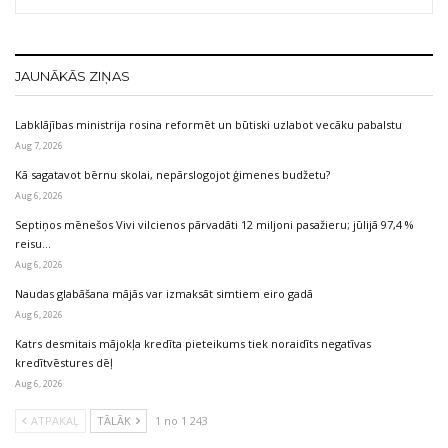
JAUNĀKĀS ZIŅAS
Labklājības ministrija rosina reformēt un būtiski uzlabot vecāku pabalstu
Aug 7, 2026
Kā sagatavot bērnu skolai, nepārslogojot ģimenes budžetu?
Aug 6, 2026
Septiņos mēnešos Vivi vilcienos pārvadāti 12 miljoni pasažieru; jūlijā 97,4 %
reisu…
Aug 6, 2026
Naudas glabāšana mājās var izmaksāt simtiem eiro gadā
Aug 6, 2026
Katrs desmitais mājokļa kredīta pieteikums tiek noraidīts negatīvas
kredītvēstures dēļ
Aug 6, 2026
ATPAKAĻ
TĀLĀK
1 no 1 243