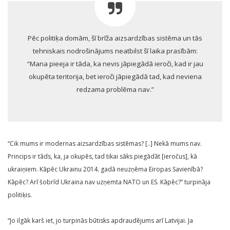
Pēc politiķa domām, šī brīža aizsardzības sistēma un tās
tehniskais nodrošinājums neatbilst šī laika prasībām:
“Mana pieeja ir tāda, ka nevis jāpiegādā ieroči, kad ir jau
okupēta teritorija, bet ieroči jāpiegādā tad, kad neviena
redzama problēma nav.”
“Cik mums ir modernas aizsardzības sistēmas? [..] Nekā mums nav.
Princips ir tāds, ka, ja okupēs, tad tikai sāks piegādāt [ieročus], kā
ukraiņiem. Kāpēc Ukrainu 2014. gadā neuzņēma Eiropas Savienībā?
Kāpēc? Arī šobrīd Ukraina nav uzņemta NATO un ES. Kāpēc?” turpināja
politiķis.
“Jo ilgāk karš iet, jo turpinās būtisks apdraudējums arī Latvijai. Ja