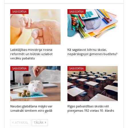
SABIEDRĪBA
SABIEDRĪBA
Labklājības ministrija rosina
Kā sagatavot bērnu skolai,
reformēt un būtiski uzlabot
nepārslogojot ģimenes budžetu?
vecāku pabalstu
SABIEDRĪBA
SABIEDRĪBA
Naudas glabāšana mājās var
Rīgas pašvaldības skolās vēl
izmaksāt simtiem eiro gadā
pieejamas 192 vietas 10. klasēs
ATPAKAĻ
TĀLĀK