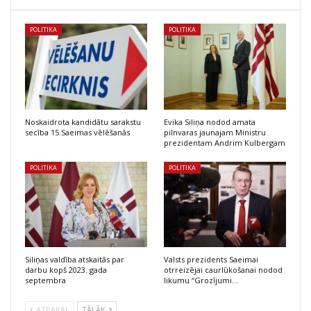
POLITIKA
POLITIKA
Noskaidrota kandidātu sarakstu
Evika Siliņa nodod amata
secība 15.Saeimas vēlēšanās
pilnvaras jaunajam Ministru
prezidentam Andrim Kulbergam
POLITIKA
POLITIKA
Siliņas valdība atskaitās par
Valsts prezidents Saeimai
darbu kopš 2023. gada
otrreizējai caurlūkošanai nodod
septembra
likumu “Grozījumi…
ATPAKAĻ
TĀLĀK