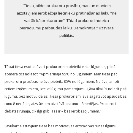
“Tiesa, pildot prokuroru prasību, man un maniem
aizstāvjiem ierobežoja liecinieku pratināšanas laiku ”ne
vairāk kā prokuroram”. Tātad prokurori noteica
pierādījumu pārbaudes laiku. Demokrātija,” uzsvēra
politiķis.
Tāpat tiesa esot atļāvusi prokuroriem pieteikt visus lūgumus, pilnā
apmērā tos nolasot: “Apmierināja 95% no lūgumiem. Man tiesa pēc
prokuroru prasības neļāva pieteikt 85% no lūgumiem. Neļāva, ar ļoti
retiem izņēmumiem, izteikt lūgumu pamatojumu. Ļāva tikai īsi nolasīt pašu
lūgumu, bez motīvu daļas. Tiesa prokuroriem ļāva sagatavot apsūdzības
runu 8 nedēļas, aizstāvjiem aizstāvības runu – 3 nedēļas. Prokurori
debatēs runāja, cik ilgi grib. Tas ir – bez ierobežojumiem.”
Savukārt aizstāvjiem tiesa bez motivācijas aizstāvības runas ilgumu