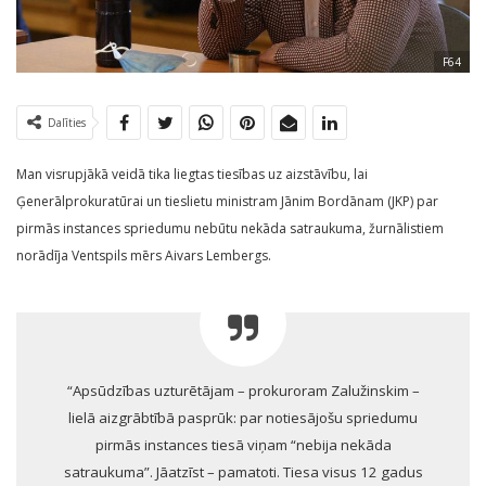
F64
Dalīties
Man visrupjākā veidā tika liegtas tiesības uz aizstāvību, lai
Ģenerālprokuratūrai un tieslietu ministram Jānim Bordānam (JKP) par
pirmās instances spriedumu nebūtu nekāda satraukuma, žurnālistiem
norādīja Ventspils mērs Aivars Lembergs.
“Apsūdzības uzturētājam – prokuroram Zalužinskim –
lielā aizgrābtībā pasprūk: par notiesājošu spriedumu
pirmās instances tiesā viņam “nebija nekāda
satraukuma”. Jāatzīst – pamatoti. Tiesa visus 12 gadus