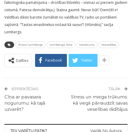
faktoloģiska pamatojuma – drošības līdzeklis – vismaz uz pieciem gadiem
cietumā. Patiesa demokrātija J. Staļina gaumē. Nevar būt? Diemžēl ir!
Valdības dāsni barotie žurnālisti no valdības TV, radio un portāliem
sajūsmā. “Tautas ienaidniekus nošaut kā suņus”! (Višinskis),” sacīja
Lembergs.
Aivars Lembergs
Lemberga lieta
tiesiskums
tiesvedība
Facebook
Twitter
Dalīties
IEPRIEKŠĒJAIS
TĀLĀK
Cīņa ar pavasara
Stress un miega trūkums:
nogurumu: kā tajā
kā viegli pārraudzīt savas
uzvarēt?
veselības rādītājus
TEV VARĒTU PATIKT
Vairāk No Autora