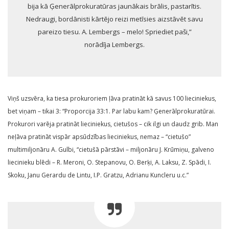
bija kā Ģenerālprokuratūras jaunākais brālis, pastarītis.
Nedraugi, bordānisti kārtējo reizi metīsies aizstāvēt savu
pareizo tiesu. A. Lembergs – melo! Spriediet paši,”
norādīja Lembergs.
Viņš uzsvēra, ka tiesa prokuroriem ļāva pratināt kā savus 100 lieciniekus,
bet viņam – tikai 3: “Proporcija 33:1. Par labu kam? Ģenerālprokuratūrai.
Prokurori varēja pratināt lieciniekus, cietušos – cik ilgi un daudz grib. Man
neļāva pratināt vispār apsūdzības lieciniekus, nemaz – “cietušo”
multimiljonāru A. Gulbi, “cietušā pārstāvi – miljonāru J. Krūmiņu, galveno
liecinieku blēdi – R. Meroni, O. Stepanovu, O. Berķi, A. Laksu, Z. Spādi, I.
Skoku, Janu Gerardu de Lintu, I.P. Gratzu, Adrianu Kuncleru u.c.”