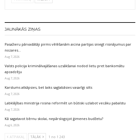
JAUNĀKĀS ZIŅAS
Pasažieru pārvadātāji pirms vēlēšanām aicina partijas sniegt risinājumus par
nozares…
Aug 7, 2026
Valsts policija kriminālvajāšanas uzsākšanai nodod lietu pret bankomātu
apzadzēju
Aug 7, 2026
Karstums atkāpsies, bet laiks saglabāsies vasarīgi silts
Aug 7, 2026
Labklājības ministrija rosina reformēt un būtiski uzlabot vecāku pabalstu
Aug 7, 2026
Kā sagatavot bērnu skolai, nepārslogojot ģimenes budžetu?
Aug 6, 2026
ATPAKAĻ
TĀLĀK
1 no 1 243