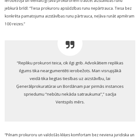
ierobežoja un vienlaicīgi ļāva prokuroriem traucēt aizstāvības runu
jebkurā brīdī: “Tiesa prokuroru apsūdzības runu nepārtrauca. Tiesa bez
konkrēta pamatojuma aizstāvības runu pārtrauca, neļāva runāt apmēram
100 reizes.”
“Repliku prokurori teica, cik ilgi grib. Advokātiem replikas
ilgums tika neargumentēti ierobežots. Man visrupjākā
veidā tika liegtas tiesības uz aizstāvību, lai
Ģenerālprokuratūrai un Bordānam par pirmās instances
spriedumu “nebūtu nekāda satraukuma”,” sacīja
Ventspils mērs.
“Pilnam prokuroru un valdošās kliķes komfortam bez neviena juridiska un