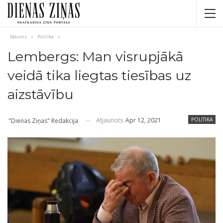
Sākums
Politika
Lembergs: Man visrupjākā
veidā tika liegtas tiesības uz
aizstāvību
Atjaunots
Apr 12, 2021
POLITIKA
"Dienas Ziņas" Redakcija